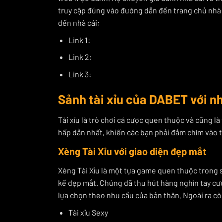
truy cập đúng vào đường dẫn đến trang chủ nhà c
đến nhà cái:
Link 1:
Link 2:
Link 3:
Sảnh tài xỉu của DABET với nh
Tài xỉu là trò chơi cá cược quen thuộc và cũng l
hấp dẫn nhất, khiến các bạn phải đắm chìm vào t
Xèng Tài Xỉu với giao diện đẹp mắt
Xèng Tài Xỉu là một tựa game quen thuộc trong sả
kế đẹp mắt. Chúng đã thu hút hàng nghìn tay cư
lựa chọn theo nhu cầu của bản thân. Ngoài ra cò
Tài xỉu Sexy