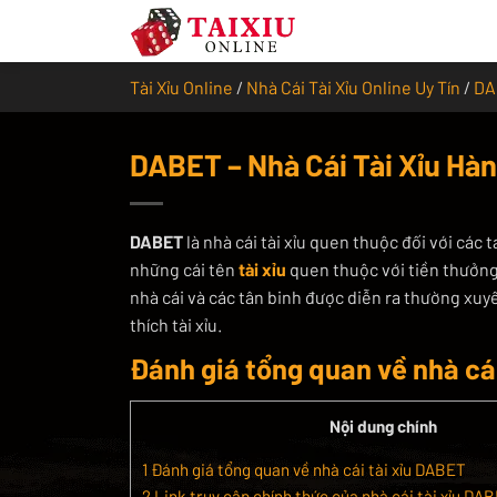
Skip
to
content
Tài Xỉu Online
/
Nhà Cái Tài Xỉu Online Uy Tín
/
DA
DABET – Nhà Cái Tài Xỉu Hà
DABET
là nhà cái tài xỉu quen thuộc đối với các 
những cái tên
tài xỉu
quen thuộc với tiền thưởng 
nhà cái và các tân binh được diễn ra thường xu
thích tài xỉu.
Đánh giá tổng quan về nhà cá
Nội dung chính
1
Đánh giá tổng quan về nhà cái tài xỉu DABET
2
Link truy cập chính thức của nhà cái tài xỉu DA