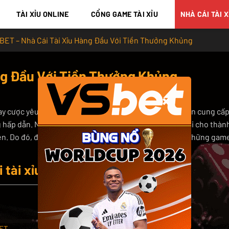
TÀI XỈU ONLINE
CỔNG GAME TÀI XỈU
NHÀ CÁI TÀI X
BET – Nhà Cái Tài Xỉu Hàng Đầu Với Tiền Thưởng Khủng
ng Đầu Với Tiền Thưởng Khủng
×
tay cược yêu thích trò chơi cá cược tài xỉu. Nhà cái chuyên cung cấ
hấp dẫn. Ngoài ra, các chương trình khuyến mãi, ưu đãi cho thàn
yên. Do đó, đây chính là sự lựa chọn hàng đầu dành cho những gam
i tài xỉu DABET
BET