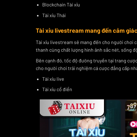
Blockchain Tài xỉu
Tài xỉu Thái
Tài xỉu livestream mang đến cảm giá
Tài xỉu livestream sẽ mang đến cho người chơi 
thanh cùng chất lượng hình ảnh sắc nét, sống độ
Bên cạnh đó, tốc độ đường truyền tại trang cượ
cho người chơi trải nghiệm cá cược đẳng cấp nh
Tài xỉu live
Tài xỉu cổ điển