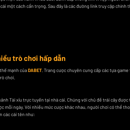
ái một cách cẩn trọng. Sau đây là các đường link truy cập chính 
iều trò chơi hấp dẫn
à thế mạnh của
DABET
. Trang cược chuyên cung cấp các tựa game t
rò chơi.
nh Tài xỉu trực tuyến tại nhà cái. Chúng với chủ đề trái cây được 
ợc mỗi ngày. Với nhiều mức cược khác nhau, người chơi có thể tho
n các cái tên như: