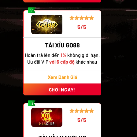
2
5/5
TÀI XỈU GO88
Hoàn trả lên đến
1%
không giới hạn,
Ưu đãi VIP
với 6 cấp độ
khác nhau
Xem Đánh Giá
CHƠI NGAY!
3
5/5