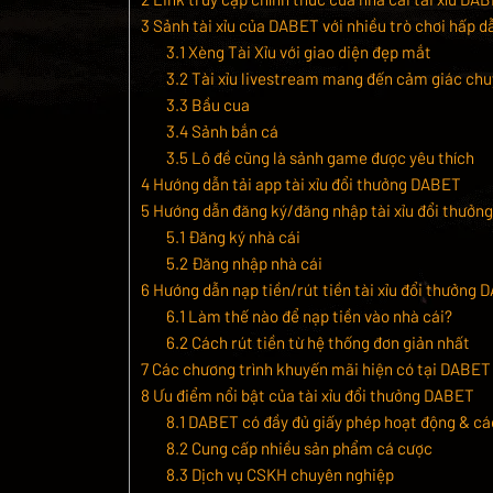
3
Sảnh tài xỉu của DABET với nhiều trò chơi hấp d
3.1
Xèng Tài Xỉu với giao diện đẹp mắt
3.2
Tài xỉu livestream mang đến cảm giác chu
3.3
Bầu cua
3.4
Sảnh bắn cá
3.5
Lô đề cũng là sảnh game được yêu thích
4
Hướng dẫn tải app tài xỉu đổi thưởng DABET
5
Hướng dẫn đăng ký/đăng nhập tài xỉu đổi thưở
5.1
Đăng ký nhà cái
5.2
Đăng nhập nhà cái
6
Hướng dẫn nạp tiền/rút tiền tài xỉu đổi thưởng
6.1
Làm thế nào để nạp tiền vào nhà cái?
6.2
Cách rút tiền từ hệ thống đơn giản nhất
7
Các chương trình khuyến mãi hiện có tại DABET
8
Ưu điểm nổi bật của tài xỉu đổi thưởng DABET
8.1
DABET có đầy đủ giấy phép hoạt động & các
8.2
Cung cấp nhiều sản phẩm cá cược
8.3
Dịch vụ CSKH chuyên nghiệp