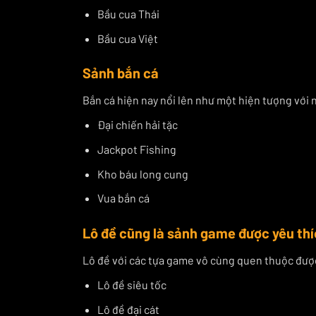
Bầu cua Thái
Bầu cua Việt
Sảnh bắn cá
Bắn cá hiện nay nổi lên như một hiện tượng với 
Đại chiến hải tặc
Jackpot Fishing
Kho báu long cung
Vua bắn cá
Lô đề cũng là sảnh game được yêu th
Lô đề với các tựa game vô cùng quen thuộc đượ
Lô đề siêu tốc
Lô đề đại cát