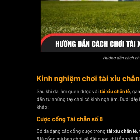
Hướng dẫn cách chơi
Kinh nghiệm chơi tài xỉu chẵn 
Sau khi đã làm quen được với
tài xỉu chẵn lẻ
, ga
đến từ những tay chơi có kinh nghiệm. Dưới đây 
khảo:
Cược cổng Tài chẵn số 8
Có đa dạng các cổng cược trong
tài xỉu chẵn lẻ,
8 là cổng mà bạn chơi sẽ đặt cược khi tổng số đ