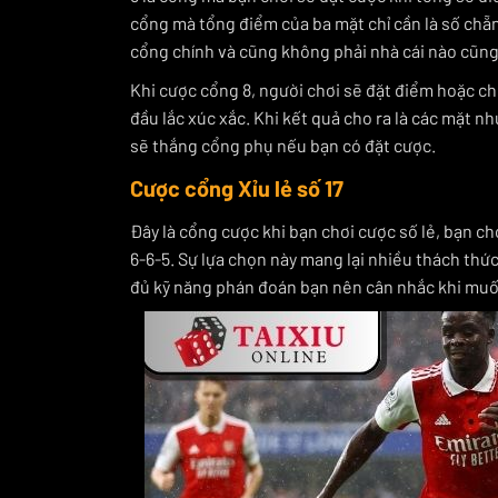
cổng mà tổng điểm của ba mặt chỉ cần là số chẵ
cổng chính và cũng không phải nhà cái nào cũng
Khi cược cổng 8, người chơi sẽ đặt điểm hoặc chi
đầu lắc xúc xắc. Khi kết quả cho ra là các mặt nh
sẽ thắng cổng phụ nếu bạn có đặt cược.
Cược cổng Xỉu lẻ số 17
Đây là cổng cược khi bạn chơi cược số lẻ, bạn ch
6-6-5. Sự lựa chọn này mang lại nhiều thách thức
đủ kỹ năng phán đoán bạn nên cân nhắc khi muố