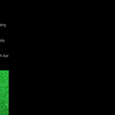
năng
gày
h bại