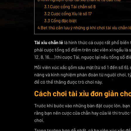
3.1
Cược cổng Tài chẵn số 8
3.2
Cược cổng Xỉu lẻ số 17
3.3
Cổng đặc biệt
4
Bet thủ cần lưu ý những gì khi chơi tài xỉu chẵn l
Tài xỉu chẵn lẻ
là hình thức cá cược rất phổ biến 
phải cược tổng số điểm trên các viên xí ngầu là s
12, 8, 16,…) thì cược Tài, ngược lại nếu tổng số điểm
Mỗi viên xúc xắc gồm sáu mặt (từ số 1 đến số 6),
năng và kinh nghiệm phán đoán từ người chơi. t
để có thể thắng được trò chơi này.
Cách chơi tài xỉu đơn giản ch
Trước khi bước vào những bàn đặt cược lớn, bạn 
rằng bạn nên cược cửa chẵn hay cửa lẻ thì trước 
chơi.
Trong trường hợp dễ nhất, cả ba viên xúc xắc đều ra 