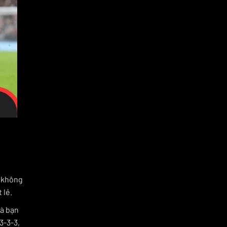
ứ không
 lẻ.
là bạn
3-3-3,