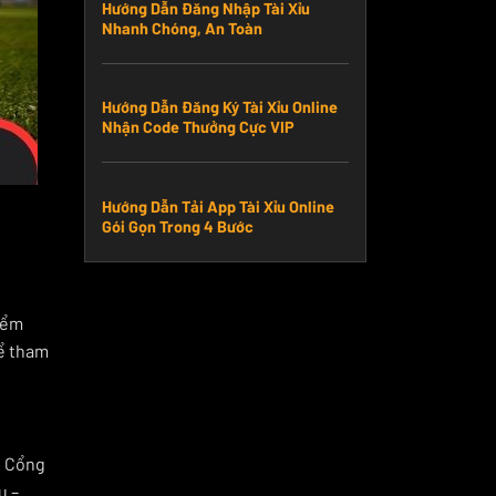
Hướng Dẫn Đăng Nhập Tài Xỉu
Nhanh Chóng, An Toàn
Hướng Dẫn Đăng Ký Tài Xỉu Online
Nhận Code Thưởng Cực VIP
Hướng Dẫn Tải App Tài Xỉu Online
Gói Gọn Trong 4 Bước
điểm
hể tham
. Cổng
ụ –