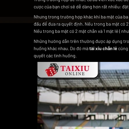
cược của bạn chơi sẽ dễ dàng hơn rất nhiều: đặt 
Nhưng trong trường hợp khác khi ba mặt của ba vi
đấu để đưa ra quyết định. Nếu trong ba mặt có 2 m
Nếu trong ba mặt có 2 mặt chẵn và 1 mặt lẻ ( như 4
Những hướng dẫn trên thường được áp dụng tron
huống khác nhau. Do đó mà
tài xỉu chẵn lẻ
cũng 
quyết các tình huống.