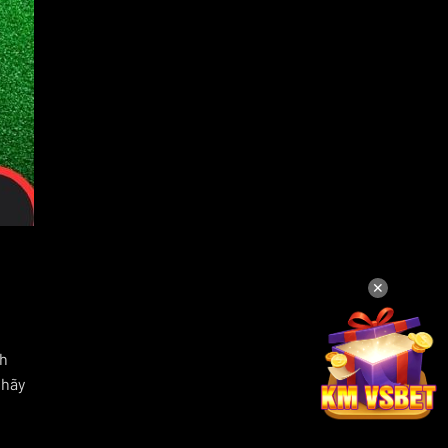
✕
nh
 hãy