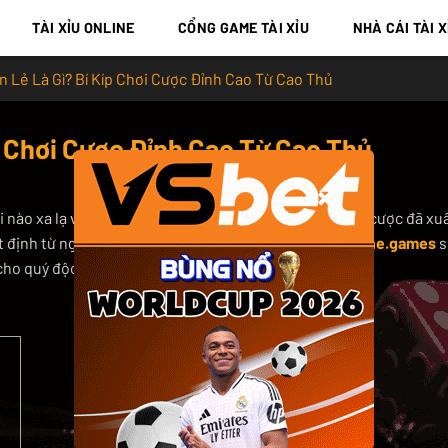
TÀI XỈU ONLINE
CỔNG GAME TÀI XỈU
NHÀ CÁI TÀI X
ẵn Lẻ Là Gì? Bí Kíp Chơi Cược Đỉnh Cao Từ Cao Thủ
íp Chơi Cược Đỉnh Cao Từ Cao Thủ
×
i nào xa lạ với bộ môn
tài xỉu chẵn lẻ
, đây là thể loại cá cược đã xu
t định từ người chơi. Trong bài viết hôm nay,
taixiuonline.games
s
cho quý độc giả.
u