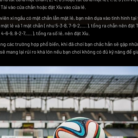
Tài vào cửa chẵn hoặc đặt Xỉu vào cửa lẻ.
ên xí ngầu có mặt chẵn lẫn mặt lẻ, bạn nên dựa vào tình hình tại 
ặt lẻ và 1 mặt chẵn ( như 5-3-8, 7-9-2,…. ), tổng ra chẵn nên đặt T
-6-9, 8-2-7,…. ), tổng ra số lẻ, nên đặt Xỉu.
g các trường hợp phổ biến, khi đã chơi bạn chắc hẳn sẽ gặp nhữ
sẽ mang lại rủi ro khá lớn nếu bạn chơi không có đủ kỹ năng để gi