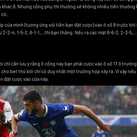
n khác 8. Nhưng cổng phụ thì thường sẽ không nhiều tiền thưởng
 có.
p của mình (tương ứng với tiền bạn đặt cược) vào ô số 8 trước khi
ư 2-2-4, 1-5-2, 6-1-1,…thì bạn thắng. Nếu ra các mặt 6-6-2, 2-3-5,…
ơi chỉ cần lưu ý rằng ở cổng này bạn phải cược vào ô số 17 ở trường
 cho bet thủ bởi chỉ có duy nhất một trường hợp xảy ra. Vì vậy nếu
n đặt cược vào cửa này.