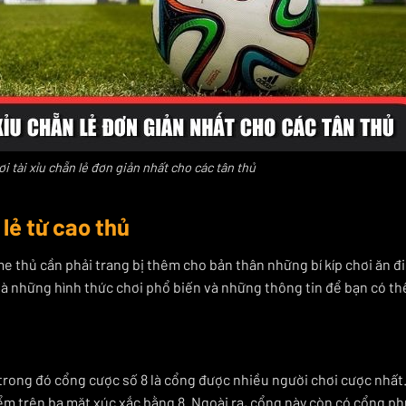
 tài xỉu chẵn lẻ đơn giản nhất cho các tân thủ
lẻ từ cao thủ
me thủ cần phải trang bị thêm cho bản thân những bí kíp chơi ăn 
là những hình thức chơi phổ biến và những thông tin để bạn có t
trong đó cổng cược số 8 là cổng được nhiều người chơi cược nhất
iểm trên ba mặt xúc xắc bằng 8. Ngoài ra, cổng này còn có cổng ph