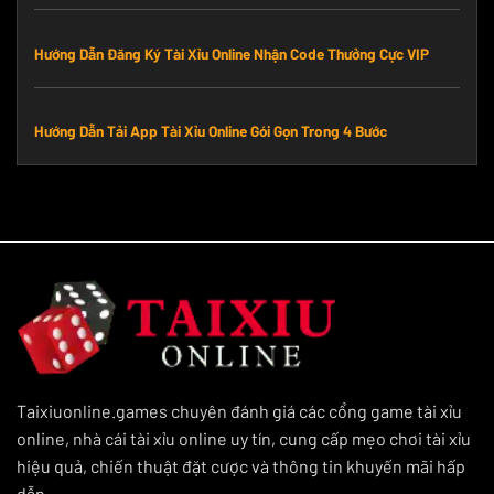
Hướng Dẫn Đăng Ký Tài Xỉu Online Nhận Code Thưởng Cực VIP
Hướng Dẫn Tải App Tài Xỉu Online Gói Gọn Trong 4 Bước
Taixiuonline.games chuyên đánh giá các cổng game tài xỉu
online, nhà cái tài xỉu online uy tín, cung cấp mẹo chơi tài xỉu
hiệu quả, chiến thuật đặt cược và thông tin khuyến mãi hấp
dẫn.