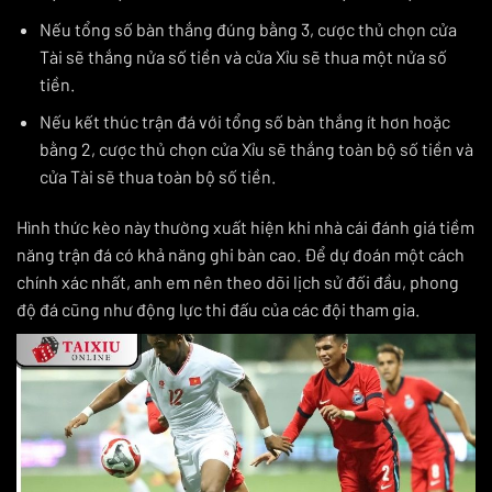
Nếu tổng số bàn thắng đúng bằng 3, cược thủ chọn cửa
Tài sẽ thắng nửa số tiền và cửa Xỉu sẽ thua một nửa số
tiền.
Nếu kết thúc trận đá với tổng số bàn thắng ít hơn hoặc
bằng 2, cược thủ chọn cửa Xỉu sẽ thắng toàn bộ số tiền và
cửa Tài sẽ thua toàn bộ số tiền.
Hình thức kèo này thường xuất hiện khi nhà cái đánh giá tiềm
năng trận đá có khả năng ghi bàn cao. Để dự đoán một cách
chính xác nhất, anh em nên theo dõi lịch sử đối đầu, phong
độ đá cũng như động lực thi đấu của các đội tham gia.