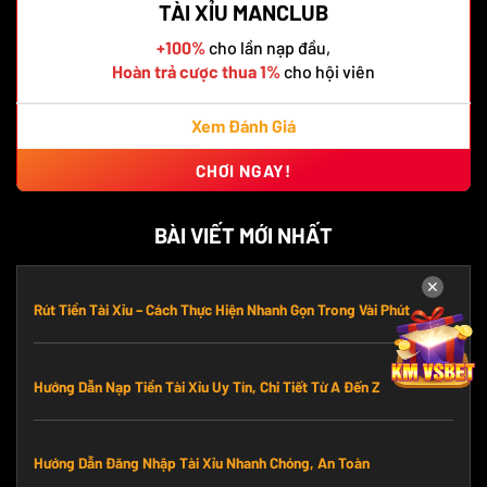
TÀI XỈU MANCLUB
+100%
cho lần nạp đầu,
Hoàn trả cược thua 1%
cho hội viên
Xem Đánh Giá
CHƠI NGAY!
BÀI VIẾT MỚI NHẤT
✕
Rút Tiền Tài Xỉu – Cách Thực Hiện Nhanh Gọn Trong Vài Phút
Hướng Dẫn Nạp Tiền Tài Xỉu Uy Tín, Chi Tiết Từ A Đến Z
Hướng Dẫn Đăng Nhập Tài Xỉu Nhanh Chóng, An Toàn