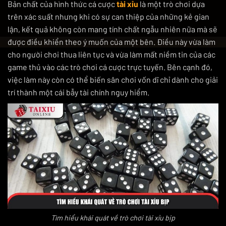
Bản chất của hình thức cá cược
tài xỉu
là một trò chơi dựa
trên xác suất nhưng khi có sự can thiệp của những kẻ gian
lận, kết quả không còn mang tính chất ngẫu nhiên nữa mà sẽ
được điều khiển theo ý muốn của một bên. Điều này vừa làm
cho người chơi thua liên tục và vừa làm mất niềm tin của các
game thủ vào các trò chơi cá cược trực tuyến. Bên cạnh đó,
việc làm này còn có thể biến sân chơi vốn dĩ chỉ dành cho giải
trí thành một cái bẫy tài chính nguy hiểm.
Tìm hiểu khái quát về trò chơi tài xỉu bịp