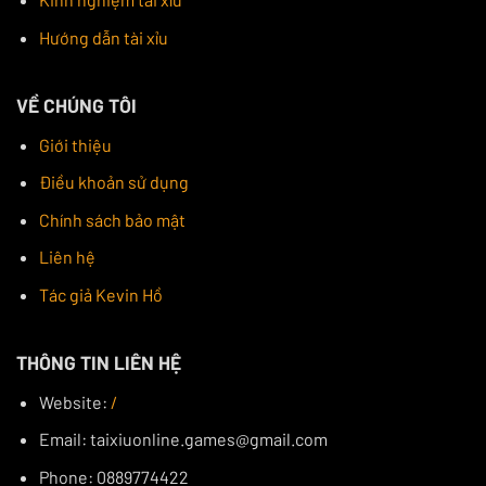
Hướng dẫn tài xỉu
VỀ CHÚNG TÔI
Giới thiệu
Điều khoản sử dụng
Chính sách bảo mật
Liên hệ
Tác giả Kevin Hồ
THÔNG TIN LIÊN HỆ
Website:
/
Email:
taixiuonline.games@gmail.com
Phone: 0889774422