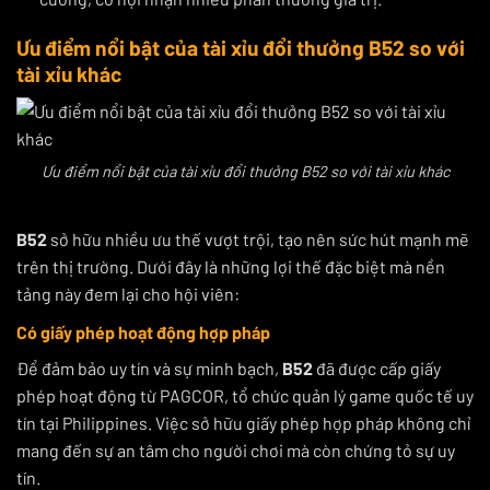
Ưu điểm nổi bật của tài xỉu đổi thưởng B52 so với
tài xỉu khác
Ưu điểm nổi bật của tài xỉu đổi thưởng B52 so với tài xỉu khác
B52
sở hữu nhiều ưu thế vượt trội, tạo nên sức hút mạnh mẽ
trên thị trường. Dưới đây là những lợi thế đặc biệt mà nền
tảng này đem lại cho hội viên:
Có giấy phép hoạt động hợp pháp
Để đảm bảo uy tín và sự minh bạch,
B52
đã được cấp giấy
phép hoạt động từ PAGCOR, tổ chức quản lý game quốc tế uy
tín tại Philippines. Việc sở hữu giấy phép hợp pháp không chỉ
mang đến sự an tâm cho người chơi mà còn chứng tỏ sự uy
tín.