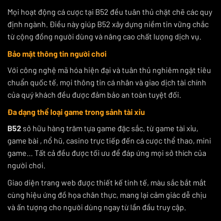
Mọi hoạt động cá cược tại B52 đều tuân thủ chặt chẽ các quy
định ngành. Điều này giúp B52 xây dựng niềm tin vững chắc
từ cộng đồng người dùng và nâng cao chất lượng dịch vụ.
Bảo mật thông tin người chơi
Với công nghệ mã hóa hiện đại và tuân thủ nghiêm ngặt tiêu
chuẩn quốc tế, mọi thông tin cá nhân và giao dịch tài chính
của quý khách đều được đảm bảo an toàn tuyệt đối.
Đa dạng thể loại game trong sảnh tài xỉu
B52
sở hữu hàng trăm tựa game đặc sắc, từ game tài xỉu,
game bài , nổ hũ, casino trực tiếp đến cá cược thể thao, mini
game… Tất cả đều được tối ưu để đáp ứng mọi sở thích của
người chơi.
Giao diện trang web được thiết kế tinh tế, màu sắc bắt mắt
cùng hiệu ứng đồ họa chân thực, mang lại cảm giác dễ chịu
và ấn tượng cho người dùng ngay từ lần đầu truy cập.