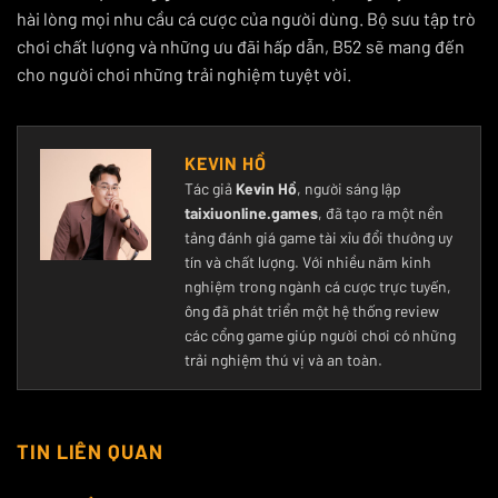
hài lòng mọi nhu cầu cá cược của người dùng. Bộ sưu tập trò
chơi chất lượng và những ưu đãi hấp dẫn, B52 sẽ mang đến
cho người chơi những trải nghiệm tuyệt vời.
KEVIN HỒ
Tác giả
Kevin Hồ
, người sáng lập
taixiuonline.games
, đã tạo ra một nền
tảng đánh giá game tài xỉu đổi thưởng uy
tín và chất lượng. Với nhiều năm kinh
nghiệm trong ngành cá cược trực tuyến,
ông đã phát triển một hệ thống review
các cổng game giúp người chơi có những
trải nghiệm thú vị và an toàn.
TIN LIÊN QUAN