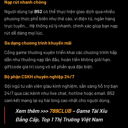
Nạp rút nhanh chóng
Người dùng tại
B52
có thể thực hiện giao dịch qua nhiều
phương thức phổ biến như thẻ cào, ví điện tử, ngân hàng
trực tuyến… Hệ thống xử lý nhanh, chính xác giúp bạn nạp
rút dễ dàng mọi lúc.
Đa dạng chương trình khuyến mãi
Cổng game thường xuyên triển khai các chương trình hấp
dẫn như thưởng nạp lần đầu, hoàn tiền không giới hạn,
giftcode giá trị cùng vô số phần quà đặc biệt.
Bộ phận CSKH chuyên nghiệp 24/7
Đội ngũ tư vấn viên giàu kinh nghiệm, sẵn sàng hỗ trợ bạn
24/7 qua các kênh như live chat, hotline hoặc email. B52
cam kết mang lại sự hài lòng cao nhất cho người dùng.
Xem thêm >>>
789CLUB
– Game Tài Xỉu
Đẳng Cấp, Top 1 Thị Trường Việt Nam