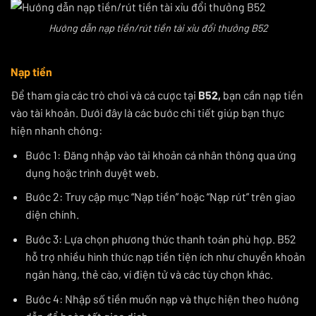
Hướng dẫn nạp tiền/rút tiền tài xỉu đổi thưởng B52
Nạp tiền
Để tham gia các trò chơi và cá cược tại
B52,
bạn cần nạp tiền
vào tài khoản. Dưới đây là các bước chi tiết giúp bạn thực
hiện nhanh chóng:
Bước 1: Đăng nhập vào tài khoản cá nhân thông qua ứng
dụng hoặc trình duyệt web.
Bước 2: Truy cập mục “Nạp tiền” hoặc “Nạp rút” trên giao
diện chính.
Bước 3: Lựa chọn phương thức thanh toán phù hợp. B52
hỗ trợ nhiều hình thức nạp tiền tiện ích như chuyển khoản
ngân hàng, thẻ cào, ví điện tử và các tùy chọn khác.
Bước 4: Nhập số tiền muốn nạp và thực hiện theo hướng