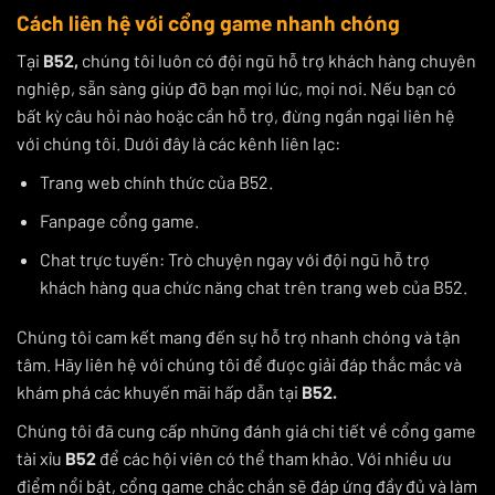
Cách liên hệ với cổng game nhanh chóng
Tại
B52,
chúng tôi luôn có đội ngũ hỗ trợ khách hàng chuyên
nghiệp, sẵn sàng giúp đỡ bạn mọi lúc, mọi nơi. Nếu bạn có
bất kỳ câu hỏi nào hoặc cần hỗ trợ, đừng ngần ngại liên hệ
với chúng tôi. Dưới đây là các kênh liên lạc:
Trang web chính thức của B52.
Fanpage cổng game.
Chat trực tuyến: Trò chuyện ngay với đội ngũ hỗ trợ
khách hàng qua chức năng chat trên trang web của B52.
Chúng tôi cam kết mang đến sự hỗ trợ nhanh chóng và tận
tâm. Hãy liên hệ với chúng tôi để được giải đáp thắc mắc và
khám phá các khuyến mãi hấp dẫn tại
B52.
Chúng tôi đã cung cấp những đánh giá chi tiết về cổng game
tài xỉu
B52
để các hội viên có thể tham khảo. Với nhiều ưu
điểm nổi bật, cổng game chắc chắn sẽ đáp ứng đầy đủ và làm