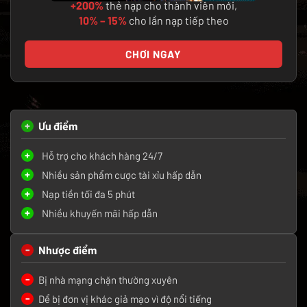
+200%
thẻ nạp cho thành viên mới,
10% – 15%
cho lần nạp tiếp theo
CHƠI NGAY
Ưu điểm
Hỗ trợ cho khách hàng 24/7
Nhiều sản phẩm cược tài xỉu hấp dẫn
Nạp tiền tối đa 5 phút
Nhiều khuyến mãi hấp dẫn
Nhược điểm
Bị nhà mạng chặn thường xuyên
Dể bị đơn vị khác giả mạo vì độ nổi tiếng