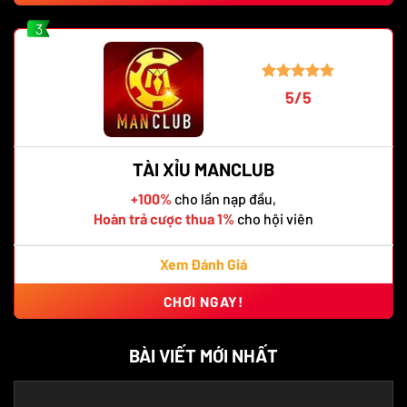
3
5/5
TÀI XỈU MANCLUB
+100%
cho lần nạp đầu,
Hoàn trả cược thua 1%
cho hội viên
Xem Đánh Giá
CHƠI NGAY!
BÀI VIẾT MỚI NHẤT