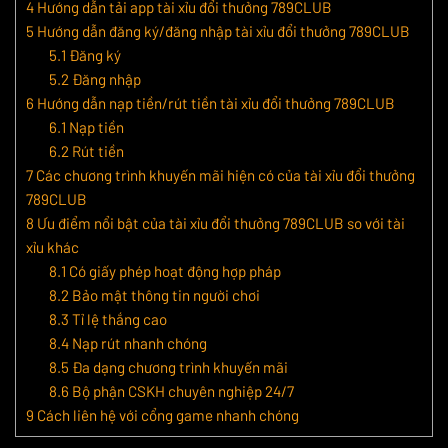
4
Hướng dẫn tải app tài xỉu đổi thưởng 789CLUB
5
Hướng dẫn đăng ký/đăng nhập tài xỉu đổi thưởng 789CLUB
5.1
Đăng ký
5.2
Đăng nhập
6
Hướng dẫn nạp tiền/rút tiền tài xỉu đổi thưởng 789CLUB
6.1
Nạp tiền
6.2
Rút tiền
7
Các chương trình khuyến mãi hiện có của tài xỉu đổi thưởng
789CLUB
8
Ưu điểm nổi bật của tài xỉu đổi thưởng 789CLUB so với tài
xỉu khác
8.1
Có giấy phép hoạt động hợp pháp
8.2
Bảo mật thông tin người chơi
8.3
Tỉ lệ thắng cao
8.4
Nạp rút nhanh chóng
8.5
Đa dạng chương trình khuyến mãi
8.6
Bộ phận CSKH chuyên nghiệp 24/7
9
Cách liên hệ với cổng game nhanh chóng