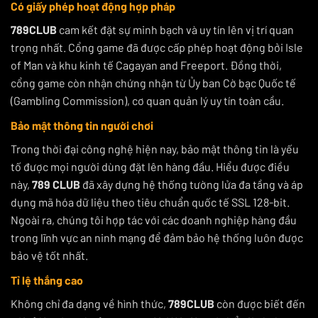
Có giấy phép hoạt động hợp pháp
789CLUB
cam kết đặt sự minh bạch và uy tín lên vị trí quan
trọng nhất. Cổng game đã được cấp phép hoạt động bởi Isle
of Man và khu kinh tế Cagayan and Freeport. Đồng thời,
cổng game còn nhận chứng nhận từ Ủy ban Cờ bạc Quốc tế
(Gambling Commission), cơ quan quản lý uy tín toàn cầu.
Bảo mật thông tin người chơi
Trong thời đại công nghệ hiện nay, bảo mật thông tin là yếu
tố được mọi người dùng đặt lên hàng đầu. Hiểu được điều
này,
789 CLUB
đã xây dựng hệ thống tường lửa đa tầng và áp
dụng mã hóa dữ liệu theo tiêu chuẩn quốc tế SSL 128-bit.
Ngoài ra, chúng tôi hợp tác với các doanh nghiệp hàng đầu
trong lĩnh vực an ninh mạng để đảm bảo hệ thống luôn được
bảo vệ tốt nhất.
Tỉ lệ thắng cao
Không chỉ đa dạng về hình thức,
789CLUB
còn được biết đến