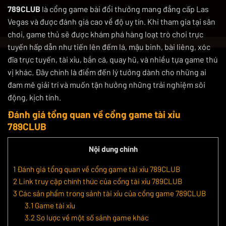
789CLUB
là cổng game bài đổi thưởng mang đẳng cấp Las
Vegas và được đánh giá cao về độ uy tín. Khi tham gia tại sân
chơi, game thủ sẽ được khám phá hàng loạt trò chơi trực
tuyến hấp dẫn như tiến lên đếm lá, mậu binh, bài liêng, xóc
đĩa trực tuyến, tài xỉu, bắn cá, quay hũ, và nhiều tựa game thú
vị khác. Đây chính là điểm đến lý tưởng dành cho những ai
đam mê giải trí và muốn tận hưởng những trải nghiệm sôi
động, kịch tính.
Đánh giá tổng quan về cổng game tài xỉu
789CLUB
Nội dung chính
1
Đánh giá tổng quan về cổng game tài xỉu 789CLUB
2
Link truy cập chính thức của cổng tài xỉu 789CLUB
3
Các sản phẩm trong sảnh tài xỉu của cổng game 789CLUB
3.1
Game tài xỉu
3.2
Sơ lược về một số sảnh game khác