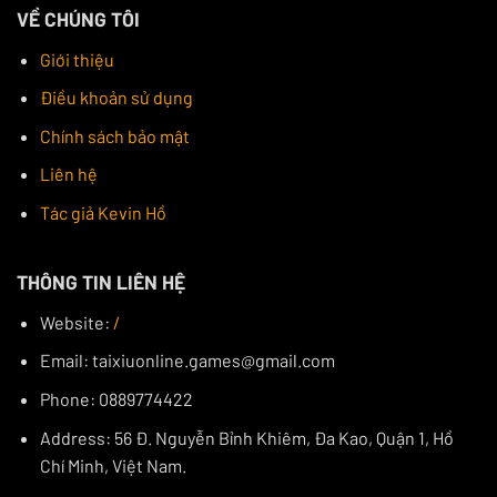
VỀ CHÚNG TÔI
Giới thiệu
Điều khoản sử dụng
Chính sách bảo mật
Liên hệ
Tác giả Kevin Hồ
THÔNG TIN LIÊN HỆ
Website:
/
Email:
taixiuonline.games@gmail.com
Phone: 0889774422
Address: 56 Đ. Nguyễn Bỉnh Khiêm, Đa Kao, Quận 1, Hồ
Chí Minh, Việt Nam.