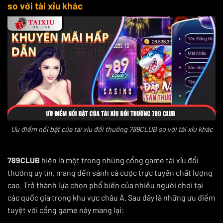
so với tài xỉu khác
Ưu điểm nổi bật của tài xỉu đổi thưởng 789CLUB so với tài xỉu khác
789CLUB
hiện là một trong những cổng game tài xỉu đổi
thưởng uy tín, mang đến sảnh cá cược trực tuyến chất lượng
cao. Trở thành lựa chọn phổ biến của nhiều người chơi tại
các quốc gia trong khu vực châu Á. Sau đây là những ưu điểm
tuyệt vời cổng game này mang lại: