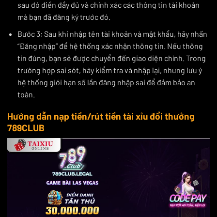
sau đó điền đầy đủ và chính xác các thông tin tài khoản
mà bạn đã đăng ký trước đó.
Bước 3: Sau khi nhập tên tài khoản và mật khẩu, hãy nhấn
“Đăng nhập” để hệ thống xác nhận thông tin. Nếu thông
tin đúng, bạn sẽ được chuyển đến giao diện chính. Trong
trường hợp sai sót, hãy kiểm tra và nhập lại, nhưng lưu ý
hệ thống giới hạn số lần đăng nhập sai để đảm bảo an
toàn.
Hướng dẫn nạp tiền/rút tiền tài xỉu đổi thưởng
789CLUB