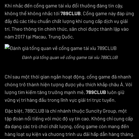
Khi nhắc đến cổng game tài xỉu đổi thưởng đáng tin cậy,
không thể không nhắc tới
789CLUB
. Cổng game này đáp ứng
đầy đủ các tiêu chuẩn chất lượng khi cung cấp dịch vụ giải
trí. Theo thông tin chính thức, sân chơi được thành lập vào
năm 2017 tại Macau, Trung Quốc.
Đánh giá tổng quan về cổng game tài xỉu 789CLUB
Chỉ sau một thời gian ngắn hoạt động, cổng game đã nhanh
chóng trở thành hiện tượng được yêu thích khắp châu Á. Với
lượng tìm kiếm tăng trưởng mạnh mẽ,
789CLUB
luôn giữ
vững vị trí hàng đầu trong lĩnh vực giải trí trực tuyến.
Đặc biệt, 789CLUB là chi nhánh thuộc Suncity Group, một
tập đoàn nổi tiếng với mức độ uy tín cao. Không chỉ cung cấp
đa dạng các trò chơi chất lượng, cổng game còn mang đến
hàng loạt sự kiện và chương trình ưu đãi hấp dẫn hàng tháng.