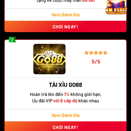
Xem Đánh Giá
CHƠI NGAY!
2
5/5
TÀI XỈU GO88
Hoàn trả lên đến
1%
không giới hạn,
Ưu đãi VIP
với 6 cấp độ
khác nhau
Xem Đánh Giá
CHƠI NGAY!