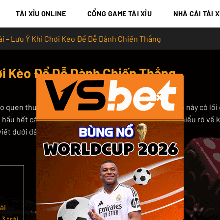
TÀI XỈU ONLINE
CỔNG GAME TÀI XỈU
NHÀ CÁI TÀI X
Trái – Lưu Ý Khi Chơi Kèo Để Dễ Dành Chiến Thắng
Chơi Kèo Để Dễ Dành Chiến Thắng
×
 quen thuộc với nhiều cược thủ trong nghề. Dạng kèo này có lối 
hầu hết các nhà cái trực tuyến. Nếu bạn chưa thật sự hiểu rõ về 
viết dưới đây của chúng tôi.
ái
 3 trái