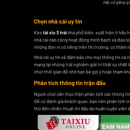
Hãy cố gắng giữ
Chọn nhà cái uy tín
Kèo
tài xỉu 3 trái
khá phổ biến, xuất hiện ở hầu h
nhà cái nào cũng hoạt động minh bạch và đưa lợi 
những đơn vị có tiếng trên thị trường, có thâm n
Nhà cái uy tín sẽ đảm bảo cho mọi thông tin cá
mang lại những trải nghiệm giải trí thật sự chất 
chút thời gian để nhờ bạn bè gợi ý hoặc tham kh
Phân tích thông tin trận đấu
Người chơi cần thực hiện phân tích các thông t
Để có đánh giá khách quan, bạn nên phân tích tr
thủ đến chiến thuật thi đấu do huấn luyện viên 