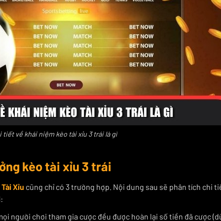
tiết về khái niệm kèo tài xỉu 3 trái là gì
ng kèo tài xỉu 3 trái
c
Tài Xỉu
cũng chỉ có 3 trường hợp. Nội dung sau sẽ phân tích chi ti
i
:
mọi người chơi tham gia cược đều được hoàn lại số tiền đã cược (