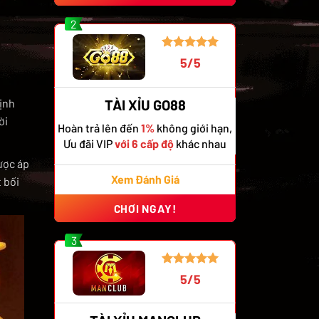
2
5/5
TÀI XỈU GO88
định
ời
Hoàn trả lên đến
1%
không giới hạn,
Ưu đãi VIP
với 6 cấp độ
khác nhau
ược áp
Xem Đánh Giá
 bối
CHƠI NGAY!
3
5/5