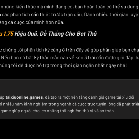
o những kiến thức mà mình đang có, bạn hoàn toàn có thể sử dụng
 các phân tích cần thiết trước trận đấu. Dành nhiều thời gian luyệ
ăng cá cược của mình hơn nữa.
u 1.75
Hiệu Quả, Dễ Thắng Cho Bet Thủ
 chúng tôi phân tích kỹ càng ở trên đây sẽ góp phần giúp bạn ch
 Nếu bạn có bất kỳ thắc mắc nào về kèo 3 trái cần được giải đáp, h
úng tôi để được hỗ trợ trong thời gian ngắn nhất ngay nhé!
lập
taixiuonline.games
, đã tạo ra một nền tảng đánh giá game tài xỉu đổi
Với nhiều năm kinh nghiệm trong ngành cá cược trực tuyến, ông đã phát triể
game giúp người chơi có những trải nghiệm thú vị và an toàn.