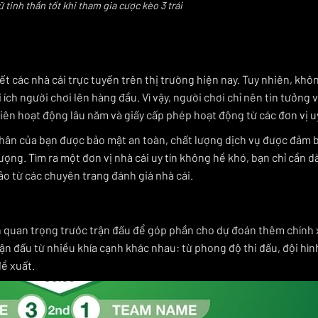
 tinh thần tốt khi tham gia cược kèo 3 trái
ết các nhà cái trực tuyến trên thị trường hiện nay. Tuy nhiên, khô
ích người chơi lên hàng đầu. Vì vậy, người chơi chỉ nên tin tưởng 
iên hoạt động lâu năm và giấy cấp phép hoạt động từ các đơn vị uy
 nhân của bạn được bảo mật an toàn, chất lượng dịch vụ được đảm 
lượng. Tìm ra một đơn vị nhà cái uy tín không hề khó, bạn chỉ cần 
ảo từ các chuyên trang đánh giá nhà cái.
in quan trọng trước trận đấu để góp phần cho dự đoán thêm chính 
ận đấu từ nhiều khía cạnh khác nhau: từ phong độ thi đấu, đội hìn
đề xuất.