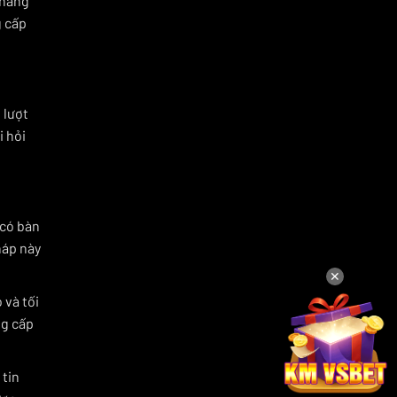
thắng
g cấp
 lượt
i hỏi
 có bàn
háp này
✕
 và tối
ng cấp
 tin