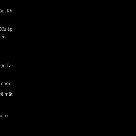
ấu. Khi
Xỉu áp
iền
ược Tài
 chơi.
 sẽ mất
u rõ