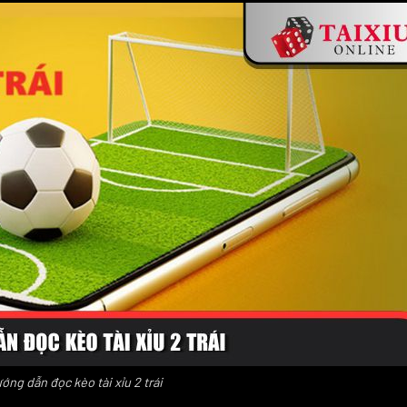
ớng dẫn đọc kèo tài xỉu 2 trái