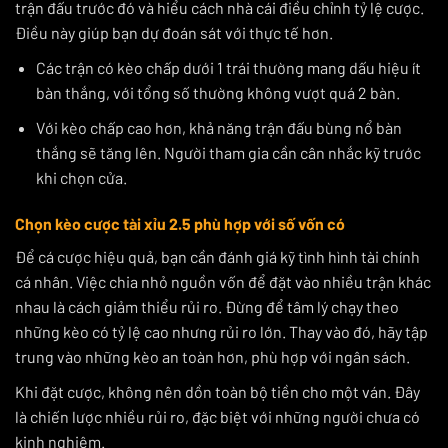
trận đấu trước đó và hiểu cách nhà cái điều chỉnh tỷ lệ cược.
Điều này giúp bạn dự đoán sát với thực tế hơn.
Các trận có kèo chấp dưới 1 trái thường mang dấu hiệu ít
bàn thắng, với tổng số thường không vượt quá 2 bàn.
Với kèo chấp cao hơn, khả năng trận đấu bùng nổ bàn
thắng sẽ tăng lên. Người tham gia cần cân nhắc kỹ trước
khi chọn cửa.
Chọn kèo cược tài xỉu 2.5 phù hợp với số vốn có
Để cá cược hiệu quả, bạn cần đánh giá kỹ tình hình tài chính
cá nhân. Việc chia nhỏ nguồn vốn để đặt vào nhiều trận khác
nhau là cách giảm thiểu rủi ro. Đừng để tâm lý chạy theo
những kèo có tỷ lệ cao nhưng rủi ro lớn. Thay vào đó, hãy tập
trung vào những kèo an toàn hơn, phù hợp với ngân sách.
Khi đặt cược, không nên dồn toàn bộ tiền cho một ván. Đây
là chiến lược nhiều rủi ro, đặc biệt với những người chưa có
kinh nghiệm.