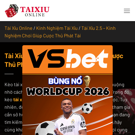
Skip
to
content
Tài Xỉu Online
/
Kinh Nghiệm Tài Xỉu
/
Tài Xỉu 2.5 – Kinh
Nghiệm Chơi Giúp Cược Thủ Phát Tài
Tài Xỉu 2.5 – Kinh Nghiệm Chơi Giúp Cược
×
Thủ Phát Tài
Kèo tài xỉu từ lâu đã được đông đảo người dùng ưa chuộng
nhờ cách chơi dễ hiểu cùng cơ hội sinh lời hấp dẫn. Trong đó,
kèo
tài xỉu 2.5
nổi bật bởi tính thú vị, đa dạng tỷ lệ cược. Tuy
nhiên, để đạt hiệu quả cao trong trò chơi này, người tham gia
cần sở hữu kinh nghiệm và chiến thuật cụ thể. Nếu bạn đang
tìm kiếm thông tin hữu ích về cá cược tài xỉu bóng đá, hãy
cùng khám phá bài viết này từ taixiuonline.games, nơi cung