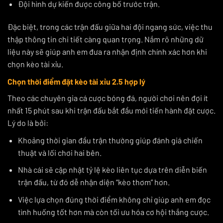
Đội hình dự kiến được công bố trước trận.
Đặc biệt, trong các trận đấu giữa hai đội ngang sức, việc thu
thập thông tin chi tiết càng quan trọng. Nắm rõ những dữ
liệu này sẽ giúp anh em đưa ra nhận định chính xác hơn khi
chọn kèo tài xỉu.
Chọn thời điểm đặt kèo tài xỉu 2.5 hợp lý
Theo các chuyên gia cá cược bóng đá, người chơi nên đợi ít
nhất 15 phút sau khi trận đấu bắt đầu mới tiến hành đặt cược.
Lý do là bởi:
Khoảng thời gian đầu trận thường giúp đánh giá chiến
thuật và lối chơi hai bên.
Nhà cái sẽ cập nhật tỷ lệ kèo liên tục dựa trên diễn biến
trận đấu, từ đó dễ nhận diện “kèo thơm” hơn.
Việc lựa chọn đúng thời điểm không chỉ giúp anh em đọc
tình huống tốt hơn mà còn tối ưu hóa cơ hội thắng cược.