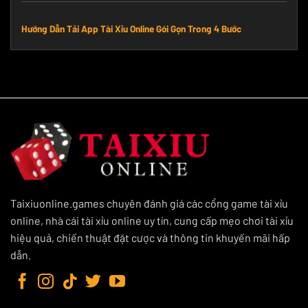
Hướng Dẫn Tải App Tài Xỉu Online Gói Gọn Trong 4 Bước
Taixiuonline.games chuyên đánh giá các cổng game tài xỉu
online, nhà cái tài xỉu online uy tín, cung cấp mẹo chơi tài xỉu
hiệu quả, chiến thuật đặt cược và thông tin khuyến mãi hấp
dẫn.