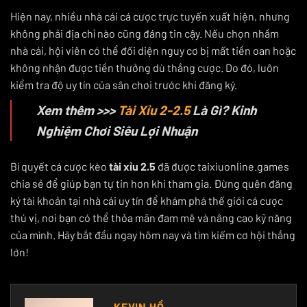
Hiện nay, nhiều nhà cái cá cược trực tuyến xuất hiện, nhưng
không phải địa chỉ nào cũng đáng tin cậy. Nếu chọn nhầm
nhà cái, hội viên có thể đối diện nguy cơ bị mất tiền oan hoặc
không nhận được tiền thưởng dù thắng cược. Do đó, luôn
kiểm tra độ uy tín của sân chơi trước khi đăng ký.
Xem thêm >>>
Tài Xỉu 2-2.5
Là Gì? Kinh
Nghiệm Chơi Siêu Lợi Nhuận
Bí quyết cá cược kèo
tài xỉu 2.5
đã được taixiuonline.games
chia sẻ để giúp bạn tự tin hơn khi tham gia. Đừng quên đăng
ký tài khoản tại nhà cái uy tín để khám phá thế giới cá cược
thú vị, nơi bạn có thể thỏa mãn đam mê và nâng cao kỹ năng
của mình. Hãy bắt đầu ngay hôm nay và tìm kiếm cơ hội thắng
lớn!
KEVIN HỒ