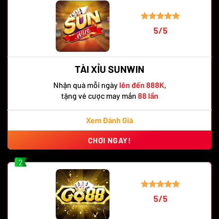
5/5
TÀI XỈU SUNWIN
Nhận quà mỗi ngày
lên đến 888K
,
tặng vé cược may mắn
88 lần
Xem Đánh Giá
CHƠI NGAY!
2
5/5