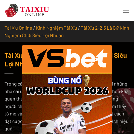
Skip
to
content
Tài Xỉu Online
/
Kinh Nghiệm Tài Xỉu
/
Tài Xỉu 2-2.5 Là Gì? Kinh
Nghiệm Chơi Siêu Lợi Nhuận
Tài Xỉu 2-2.5 Là Gì? Kinh Nghiệm Chơi Siêu
×
Lợi Nhuận
Trong các nền tảng cá cược trực tuyến, đặc biệt là tại những
nhà cái uy tín thì kèo
tài xỉu 2-2.5 là gì
trở thành lựa chọn khá
quen thuộc với nhiều hội viên. Tuy nhiên, đối với những
người chơi mới, có thể khái niệm này sẽ khiến bạn cảm thấy
tò mò và bối rối. Bài viết dưới đây sẽ giải thích chi tiết cách
đặt cược này để bạn có thể hiểu rõ và áp dụng một cách hiệu
quả!