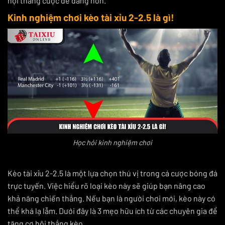
hội thắng cược dễ dàng hơn.
Kinh nghiệm chơi kèo tài xỉu 2-2.5 là gì!
Học hỏi kinh nghiệm chơi
Kèo tài xỉu 2-2.5 là một lựa chọn thú vị trong cá cược bóng đá
trực tuyến. Việc hiểu rõ loại kèo này sẽ giúp bạn nâng cao
khả năng chiến thắng. Nếu bạn là người chơi mới, kèo này có
thể khá lạ lẫm. Dưới đây là 3 mẹo hữu ích từ các chuyên gia để
tăng cơ hội thắng kèo.