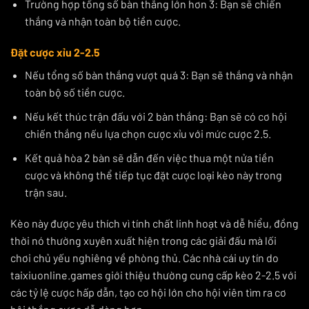
Trường hợp tổng số bàn thắng lớn hơn 3: Bạn sẽ chiến
thắng và nhận toàn bộ tiền cược.
Đặt cược xỉu 2-2.5
Nếu tổng số bàn thắng vượt quá 3: Bạn sẽ thắng và nhận
toàn bộ số tiền cược.
Nếu kết thúc trận đấu với 2 bàn thắng: Bạn sẽ có cơ hội
chiến thắng nếu lựa chọn cược xỉu với mức cược 2.5.
Kết quả hòa 2 bàn sẽ dẫn đến việc thua một nửa tiền
cược và không thể tiếp tục đặt cược loại kèo này trong
trận sau.
Kèo này được yêu thích vì tính chất linh hoạt và dễ hiểu, đồng
thời nó thường xuyên xuất hiện trong các giải đấu mà lối
chơi chủ yếu nghiêng về phòng thủ. Các nhà cái uy tín do
taixiuonline.games giới thiệu thường cung cấp kèo 2-2.5 với
các tỷ lệ cược hấp dẫn, tạo cơ hội lớn cho hội viên tìm ra cơ