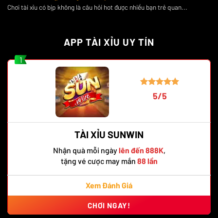
Chơi tài xỉu có bịp không là câu hỏi hot được nhiều bạn trẻ quan...
APP TÀI XỈU UY TÍN
1
5/5
TÀI XỈU SUNWIN
Nhận quà mỗi ngày
lên đến 888K
,
tặng vé cược may mắn
88 lần
Xem Đánh Giá
CHƠI NGAY!