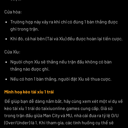
Cửa hòa:
Trường hợp này xảy ra khi chỉ có đúng 1 bàn thắng được
ghi trong trận.
Khi đó, cả hai bên (Tài và Xỉu) đều được hoàn lại tiền cược.
Cửa Xỉu:
Người chọn Xỉu sẽ thắng nếu trận đấu không có bàn
thắng nào được ghi.
Nếu có hơn 1 bàn thắng, người đặt Xỉu sẽ thua cược.
Minh hoạ kèo tài xỉu 1 trái
Để giúp bạn dễ dàng nắm bắt, hãy cùng xem xét một ví dụ về
kèo tài xỉu 1 trái do taixiuonline.games cung cấp. Giả sử
trong trận đấu giữa Man City và MU, nhà cái đưa ra tỷ lệ O/U
(Over/Under) là 1. Khi tham gia, các tình huống cụ thể sẽ