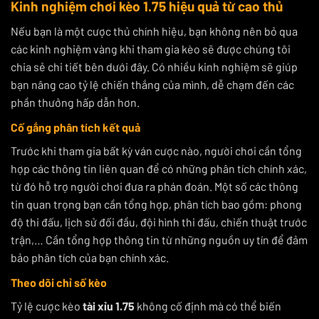
Kinh nghiệm chơi kèo 1.75 hiệu quả từ cao thủ
Nếu bạn là một cược thủ chính hiệu, bạn không nên bỏ qua
các kinh nghiệm vàng khi tham gia kèo sẽ được chúng tôi
chia sẻ chi tiết bên dưới đây. Có nhiều kinh nghiệm sẽ giúp
bạn nâng cao tỷ lệ chiến thắng của mình, dễ chạm đến các
phần thưởng hấp dẫn hơn.
Cố gắng phân tích kết quả
Trước khi tham gia bất kỳ ván cược nào, người chơi cần tổng
hợp các thông tin liên quan để có những phân tích chính xác,
từ đó hỗ trợ người chơi đưa ra phán đoán. Một số các thông
tin quan trọng bạn cần tổng hợp, phân tích bao gồm: phong
độ thi đấu, lịch sử đối đầu, đội hình thi đấu, chiến thuật trước
trận,… Cần tổng hợp thông tin từ những nguồn uy tín để đảm
bảo phân tích của bạn chính xác.
Theo dõi chỉ số kèo
Tỷ lệ cược kèo
tài xỉu 1.75
không cố định mà có thể biến