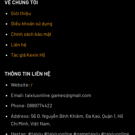
VỀ CHÚNG TÔI
Giới thiệu
Điều khoản sử dụng
Chính sách bảo mật
Liên hệ
Tác giả Kevin Hồ
THÔNG TIN LIÊN HỆ
Website:
/
Email:
taixiuonline.games@gmail.com
Phone: 0889774422
Address: 56 Đ. Nguyễn Bỉnh Khiêm, Đa Kao, Quận 1, Hồ
Chí Minh, Việt Nam.
Hastag: #taixiu #taixiuonline #gametaixiu #taixiuonline