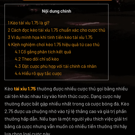
Nội dung chính
1
Kèo tài xỉu 1.75 là gì?
2
Cách đọc kèo tài xỉu 1.75 chuẩn xác cho cược thủ
3
Ví dụ minh họa khi tính tiền kèo tài xỉu 1.75
4
Kinh nghiệm chơi kèo 1.75 hiệu quả từ cao thủ
4.1
Cố gắng phân tích kết quả
4.2
Theo dõi chỉ số kèo
4.3
Đặt cược phù hợp với tài chính cá nhân
4.4
Hiểu rõ quy tắc cược
Kèo
tài xỉu 1.75
thường được nhiều cược thủ gọi bằng nhiều
cái tên khác nhau tùy vào hình thức cược. Dạng cược này
thường được bắt gặp nhiều nhất trong cá cược bóng đá. Kèo
2.75 được ưa chuộng nhờ vào tỷ lệ thắng cao và giá trị phần
thưởng hấp dẫn. Nếu bạn là một người yêu thích việc giải trí
bằng cá cược nhưng vẫn muốn có nhiều tiền thưởng thì hãy
lựa chọn loại cược này.