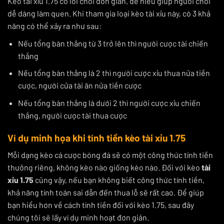
Kèo tài xỉu 1.75 có lối chơi đơn giản, dễ hiểu giúp người chơi
dễ dàng làm quen. Khi tham gia loại kèo tài xỉu này, có 3 khả
năng có thể xảy ra như sau:
Nếu tổng bàn thắng từ 3 trở lên thì người cược tài chiến
thắng
Nếu tổng bàn thắng là 2 thì người cược xỉu thua nửa tiền
cược, người cửa tài ăn nửa tiền cược
Nếu tổng bàn thắng là dưới 2 thì người cược xỉu chiến
thắng, người cược tài thua cược
Ví dụ minh họa khi tính tiền kèo tài xỉu 1.75
Mỗi dạng kèo cá cược bóng đá sẽ có một công thức tính tiền
thưởng riêng, không kèo nào giống kèo nào. Đối với kèo
tài
xỉu 1.75
cũng vậy, nếu bạn không biết công thức tính tiền,
khả năng tính toán sai dẫn đến thua lỗ sẽ rất cao. Để giúp
bạn hiểu hơn về cách tính tiền đối với kèo 1.75, sau đây
chúng tôi sẽ lấy ví dụ minh hoạt đơn giản.