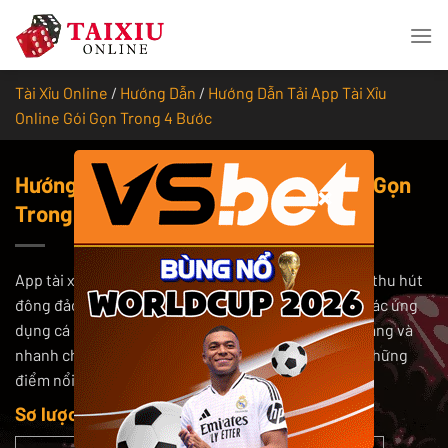
Skip
to
content
Tài Xỉu Online
/
Hướng Dẫn
/
Hướng Dẫn Tải App Tài Xỉu
Online Gói Gọn Trong 4 Bước
Hướng Dẫn Tải App Tài Xỉu Online Gói Gọn
×
Trong 4 Bước
App tài xỉu đang là một trong những lựa chọn giải trí thu hút
đông đảo hội viên. Nhờ sự phát triển mạnh mẽ của các ứng
dụng cá cược trực tuyến, việc tham gia trở nên dễ dàng và
nhanh chóng. Cùng tìm hiểu cách
tải app tài xỉu
và những
điểm nổi bật qua bài viết từ
taixiuonline.games
nhé!
Sơ lược về ứng dụng (app) tài xỉu