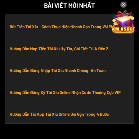
BÀI VIẾT MỚI NHẤT
✕
Rút Tiền Tài Xỉu – Cách Thực Hiện Nhanh Gọn Trong Vài Phút
Hướng Dẫn Nạp Tiền Tài Xỉu Uy Tín, Chi Tiết Từ A Đến Z
Hướng Dẫn Đăng Nhập Tài Xỉu Nhanh Chóng, An Toàn
Hướng Dẫn Đăng Ký Tài Xỉu Online Nhận Code Thưởng Cực VIP
Hướng Dẫn Tải App Tài Xỉu Online Gói Gọn Trong 4 Bước