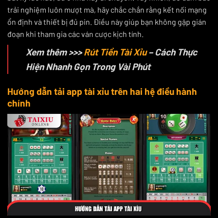
trải nghiệm luôn mượt mà, hãy chắc chắn rằng kết nối mạng
ổn định và thiết bị đủ pin. Điều này giúp bạn không gặp gián
đoạn khi tham gia các ván cược kịch tính.
Xem thêm >>>
Rút Tiền Tài Xỉu
– Cách Thực
Hiện Nhanh Gọn Trong Vài Phút
Hướng dẫn tải app tài xỉu trên hai hệ điều hành
chính