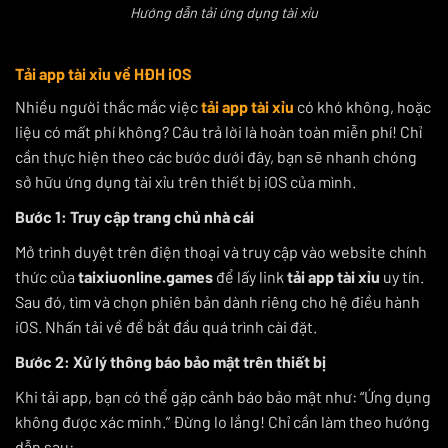
Hướng dẫn tải ứng dụng tài xỉu
Tải app tài xỉu về HĐH iOS
Nhiều người thắc mắc việc
tải app tài xỉu
có khó không, hoặc
liệu có mất phí không? Câu trả lời là hoàn toàn miễn phí! Chỉ
cần thực hiện theo các bước dưới đây, bạn sẽ nhanh chóng
sở hữu ứng dụng tài xỉu trên thiết bị iOS của mình.
Bước 1: Truy cập trang chủ nhà cái
Mở trình duyệt trên điện thoại và truy cập vào website chính
thức của
taixiuonline.games
để lấy link
tải app tài xỉu
uy tín.
Sau đó, tìm và chọn phiên bản dành riêng cho hệ điều hành
iOS. Nhấn tải về để bắt đầu quá trình cài đặt.
Bước 2: Xử lý thông báo bảo mật trên thiết bị
Khi tải app, bạn có thể gặp cảnh báo bảo mật như: “Ứng dụng
không được xác minh.” Đừng lo lắng! Chỉ cần làm theo hướng
dẫn sau: