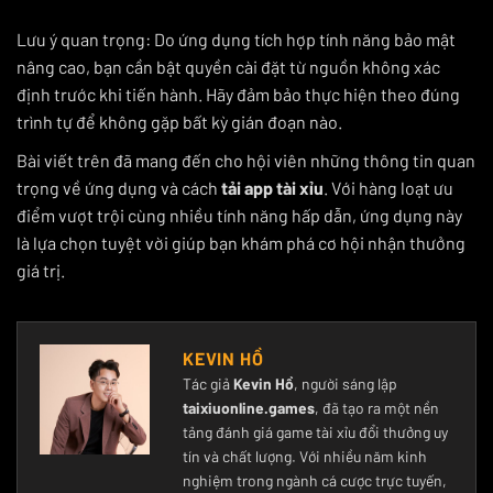
Lưu ý quan trọng: Do ứng dụng tích hợp tính năng bảo mật
nâng cao, bạn cần bật quyền cài đặt từ nguồn không xác
định trước khi tiến hành. Hãy đảm bảo thực hiện theo đúng
trình tự để không gặp bất kỳ gián đoạn nào.
Bài viết trên đã mang đến cho hội viên những thông tin quan
trọng về ứng dụng và cách
tải app tài xỉu
. Với hàng loạt ưu
điểm vượt trội cùng nhiều tính năng hấp dẫn, ứng dụng này
là lựa chọn tuyệt vời giúp bạn khám phá cơ hội nhận thưởng
giá trị.
KEVIN HỒ
Tác giả
Kevin Hồ
, người sáng lập
taixiuonline.games
, đã tạo ra một nền
tảng đánh giá game tài xỉu đổi thưởng uy
tín và chất lượng. Với nhiều năm kinh
nghiệm trong ngành cá cược trực tuyến,