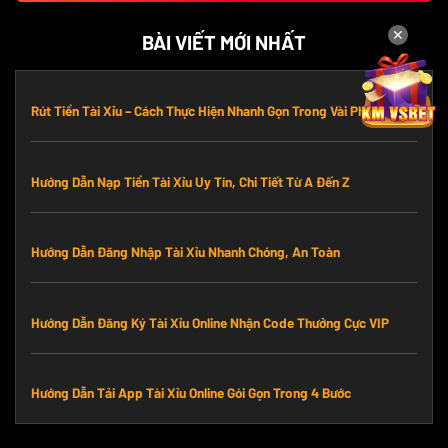
✕
BÀI VIẾT MỚI NHẤT
Rút Tiền Tài Xỉu – Cách Thực Hiện Nhanh Gọn Trong Vài Phút
Hướng Dẫn Nạp Tiền Tài Xỉu Uy Tín, Chi Tiết Từ A Đến Z
Hướng Dẫn Đăng Nhập Tài Xỉu Nhanh Chóng, An Toàn
Hướng Dẫn Đăng Ký Tài Xỉu Online Nhận Code Thưởng Cực VIP
Hướng Dẫn Tải App Tài Xỉu Online Gói Gọn Trong 4 Bước