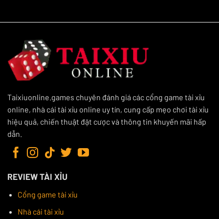
Taixiuonline.games chuyên đánh giá các cổng game tài xỉu
online, nhà cái tài xỉu online uy tín, cung cấp mẹo chơi tài xỉu
hiệu quả, chiến thuật đặt cược và thông tin khuyến mãi hấp
dẫn.
REVIEW TÀI XỈU
Cổng game tài xỉu
Nhà cái tài xỉu