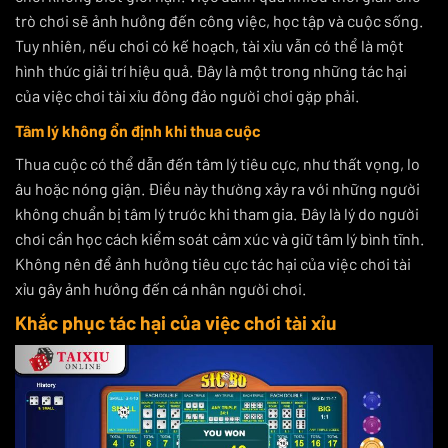
trò chơi sẽ ảnh hưởng đến công việc, học tập và cuộc sống.
Tuy nhiên, nếu chơi có kế hoạch, tài xỉu vẫn có thể là một
hình thức giải trí hiệu quả. Đây là một trong những tác hại
của việc chơi tài xỉu đông đảo người chơi gặp phải.
Tâm lý không ổn định khi thua cuộc
Thua cuộc có thể dẫn đến tâm lý tiêu cực, như thất vọng, lo
âu hoặc nóng giận. Điều này thường xảy ra với những người
không chuẩn bị tâm lý trước khi tham gia. Đây là lý do người
chơi cần học cách kiểm soát cảm xúc và giữ tâm lý bình tĩnh.
Không nên để ảnh hưởng tiêu cực tác hại của việc chơi tài
xỉu gây ảnh hưởng đến cá nhân người chơi.
Khắc phục tác hại của việc chơi tài xỉu