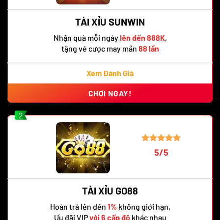
TÀI XỈU SUNWIN
Nhận quà mỗi ngày
lên đến 888K
,
tặng vé cược may mắn
88 lần
Xem Đánh Giá
CHƠI NGAY!
2
5/5
TÀI XỈU GO88
Hoàn trả lên đến
1%
không giới hạn,
Ưu đãi VIP
với 6 cấp độ
khác nhau