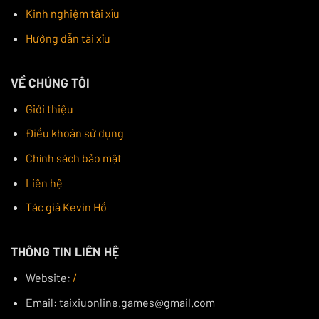
Kinh nghiệm tài xỉu
Hướng dẫn tài xỉu
VỀ CHÚNG TÔI
Giới thiệu
Điều khoản sử dụng
Chính sách bảo mật
Liên hệ
Tác giả Kevin Hồ
THÔNG TIN LIÊN HỆ
Website:
/
Email:
taixiuonline.games@gmail.com