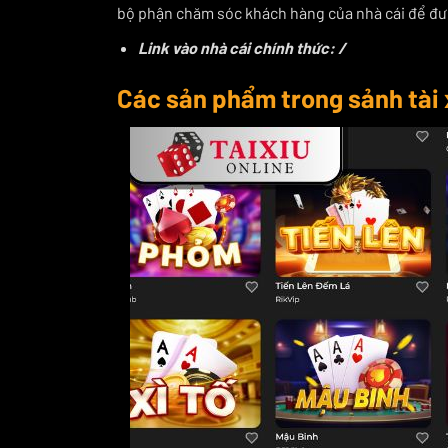
bộ phận chăm sóc khách hàng của nhà cái để đư
Link vào nhà cái chính thức: /
Các sản phẩm trong sảnh tài 