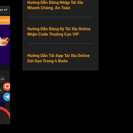
Hướng Dẫn Đăng Nhập Tài Xỉu
Nhanh Chóng, An Toàn
Hướng Dẫn Đăng Ký Tài Xỉu Online
Nhận Code Thưởng Cực VIP
Hướng Dẫn Tải App Tài Xỉu Online
Gói Gọn Trong 4 Bước