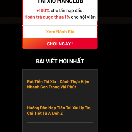
TÀI XỈU MANCLUB
+100%
cho lần nạp đầu,
Hoàn trả cược thua 1%
cho hội viên
Xem Đánh Giá
CHƠI NGAY!
BÀI VIẾT MỚI NHẤT
Rút Tiền Tài Xỉu – Cách Thực Hiện
Nhanh Gọn Trong Vài Phút
Hướng Dẫn Nạp Tiền Tài Xỉu Uy Tín,
Chi Tiết Từ A Đến Z