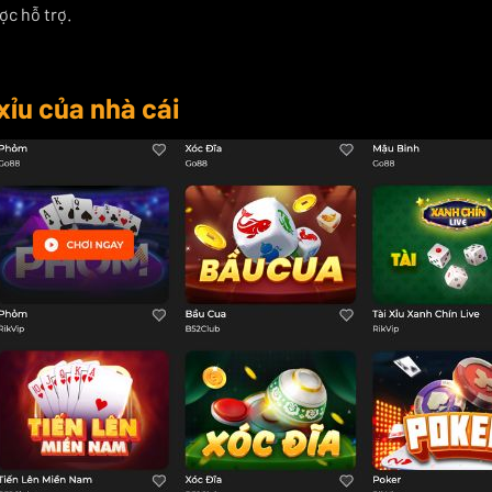
ợc hỗ trợ.
xỉu của nhà cái