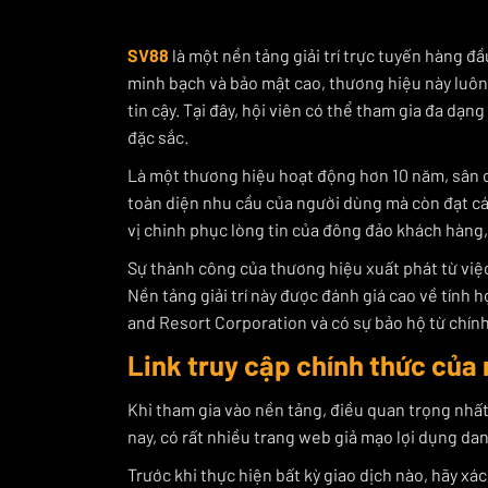
SV88
là một nền tảng giải trí trực tuyến hàng đầ
minh bạch và bảo mật cao, thương hiệu này luôn
tin cậy. Tại đây, hội viên có thể tham gia đa dạn
đặc sắc.
Là một thương hiệu hoạt động hơn 10 năm, sân c
toàn diện nhu cầu của người dùng mà còn đạt cá
vị chinh phục lòng tin của đông đảo khách hàng,
Sự thành công của thương hiệu xuất phát từ việc 
Nền tảng giải trí này được đánh giá cao về tính
and Resort Corporation và có sự bảo hộ từ chính
Link truy cập chính thức của 
Khi tham gia vào nền tảng, điều quan trọng nhất
nay, có rất nhiều trang web giả mạo lợi dụng da
Trước khi thực hiện bất kỳ giao dịch nào, hãy xá