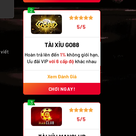
2
5/5
TÀI XỈU GO88
 viết
Hoàn trả lên đến
1%
không giới hạn,
Ưu đãi VIP
với 6 cấp độ
khác nhau
Xem Đánh Giá
CHƠI NGAY!
3
5/5