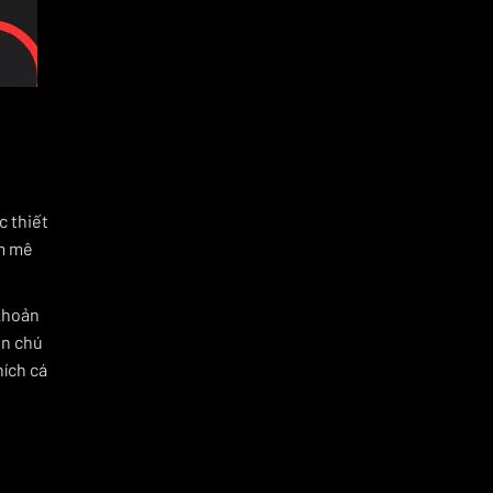
c thiết
am mê
 khoản
ôn chú
hích cá