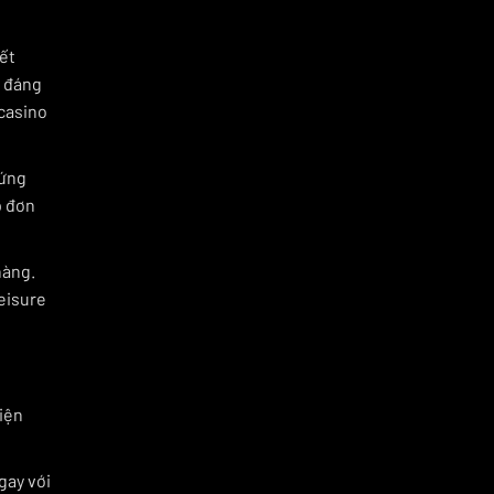
kết
à đáng
 casino
 ứng
p đơn
hàng.
Leisure
iện
gay với