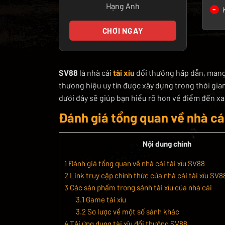
Hạng Anh
CHƠI NGAY
SV88
là nhà cái
tài xỉu
đổi thưởng hấp dẫn, mang 
thương hiệu uy tín được xây dựng trong thời gian
dưới đây sẽ giúp bạn hiểu rõ hơn về điểm đến xa
Đánh giá tổng quan về nhà cái
Nội dung chính
1
Đánh giá tổng quan về nhà cái tài xỉu SV88
2
Link truy cập chính thức của nhà cái tài xỉu SV8
3
Các sản phẩm trong sảnh tài xỉu của nhà cái
3.1
Game tài xỉu
3.2
Sơ lược về một số sảnh khác
4
Tải ứng dụng tài xỉu đổi thưởng SV88