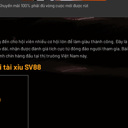
Khuyến mãi 100% phải đủ vòng cược mới được rút
đến cho hội viên nhiều cơ hội lớn để làm giàu thành công. Đây là
 dài, nhận được đánh giá tích cực từ đông đảo người tham gia. Bài
nh chín hàng đầu tại thị trường Việt Nam này.
 tài xỉu SV88
8