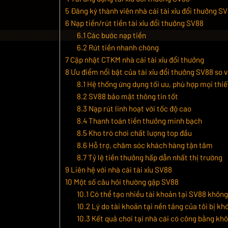
5
Đăng ký thành viên nhà cái tài xỉu đổi thưởng S
6
Nạp tiền/rút tiền tài xỉu đổi thưởng SV88
6.1
Các bước nạp tiền
6.2
Rút tiền nhanh chóng
7
Cập nhật CTKM nhà cái tài xỉu đổi thưởng
8
Ưu điểm nổi bật của tài xỉu đổi thưởng SV88 so vớ
8.1
Hệ thống ứng dụng tối ưu, phù hợp mọi thiế
8.2
SV88 bảo mật thông tin tốt
8.3
Nạp rút linh hoạt với tốc độ cao
8.4
Thanh toán tiền thưởng minh bạch
8.5
Kho trò chơi chất lượng top đầu
8.6
Hỗ trợ, chăm sóc khách hàng tận tâm
8.7
Tỷ lệ tiền thưởng hấp dẫn nhất thị trường
9
Liên hệ với nhà cái tài xỉu SV88
10
Một số câu hỏi thường gặp SV88
10.1
Có thể tạo nhiều tài khoản tại SV88 khôn
10.2
Lý do tài khoản tại nền tảng của tôi bị kh
10.3
Kết quả chơi tại nhà cái có công bằng kh