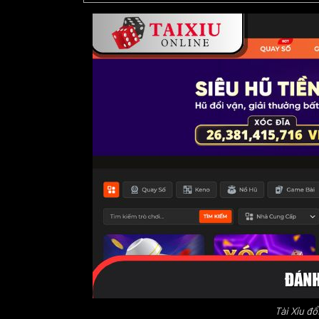
Tài Xỉu đ