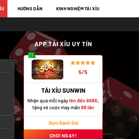
ỈU
HƯỚNG DẪN
KINH NGHIỆM TÀI XỈU
APP TÀI XỈU UY TÍN
1
5/5
TÀI XỈU SUNWIN
Nhận quà mỗi ngày
lên đến 888K
,
tặng vé cược may mắn
88 lần
Xem Đánh Giá
CHƠI NGAY!