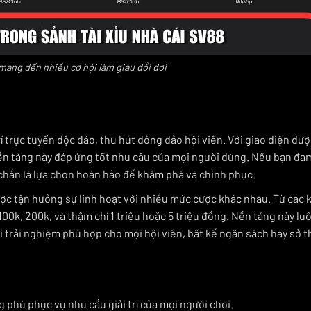
 mang đến nhiều cơ hội làm giàu đổi đời
 trực tuyến độc đáo, thu hút đông đảo hội viên. Với giao diện đượ
nền tảng này đáp ứng tốt nhu cầu của mọi người dùng. Nếu bạn đ
 chắn là lựa chọn hoàn hảo để khám phá và chinh phục.
ược tận hưởng sự linh hoạt với nhiều mức cược khác nhau. Từ các
00k, 200k, và thậm chí 1 triệu hoặc 5 triệu đồng. Nền tảng này lu
 trải nghiệm phù hợp cho mọi hội viên, bất kể ngân sách hay sở t
phú phục vụ nhu cầu giải trí của mọi người chơi.