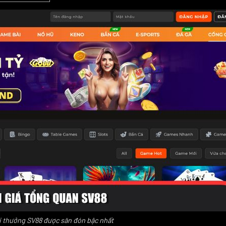
ổi thưởng SV88 được săn đón bậc nhất