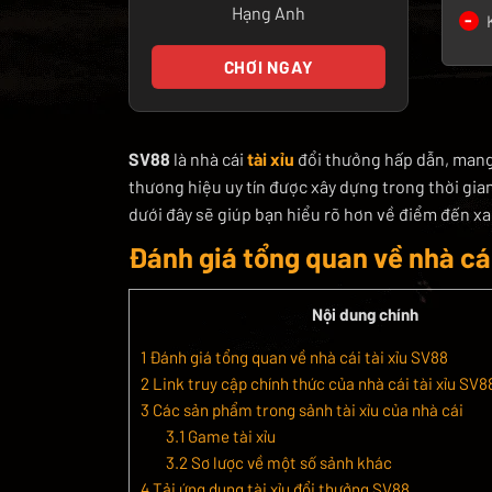
Hạng Anh
CHƠI NGAY
SV88
là nhà cái
tài xỉu
đổi thưởng hấp dẫn, mang 
thương hiệu uy tín được xây dựng trong thời gian
dưới đây sẽ giúp bạn hiểu rõ hơn về điểm đến xa
Đánh giá tổng quan về nhà cái
Nội dung chính
1
Đánh giá tổng quan về nhà cái tài xỉu SV88
2
Link truy cập chính thức của nhà cái tài xỉu SV8
3
Các sản phẩm trong sảnh tài xỉu của nhà cái
3.1
Game tài xỉu
3.2
Sơ lược về một số sảnh khác
4
Tải ứng dụng tài xỉu đổi thưởng SV88