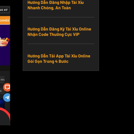
Hướng Dẫn Đăng Nhập Tài Xỉu
Nhanh Chóng, An Toàn
Hướng Dẫn Đăng Ký Tài Xỉu Online
Nhận Code Thưởng Cực VIP
Hướng Dẫn Tải App Tài Xỉu Online
Gói Gọn Trong 4 Bước