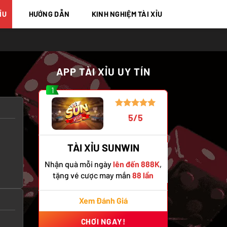
ỈU
HƯỚNG DẪN
KINH NGHIỆM TÀI XỈU
APP TÀI XỈU UY TÍN
1
5/5
TÀI XỈU SUNWIN
Nhận quà mỗi ngày
lên đến 888K
,
tặng vé cược may mắn
88 lần
Xem Đánh Giá
CHƠI NGAY!