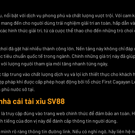
u, nổi bật với dịch vụ phong phú và chất lượng vượt trội. Với cam 
 mang đến cho người dùng trải nghiệm giải trí an toàn, hấp dẫn v
g các hình thức giải trí, từ cá cược thể thao cho đến những trò chơi
hơi đã gặt hái nhiều thành công lớn. Nền tảng này không chỉ đáp
c tiêu chuẩn quốc tế trong ngành. Chính những giá trị này đã giú
 với lượng người tham gia mới tăng nhanh từng ngày.
tập trung vào chất lượng dịch vụ và lợi ích thiết thực cho khách 
 hợp pháp khi được cấp phép hoạt động bởi tổ chức First Cagayan 
 phủ nước sở tại.
nhà cái tài xỉu SV88
 là truy cập đúng vào trang web chính thức để đảm bảo an toàn. H
nh tiếng của đơn vị này để đánh cắp thông tin người dùng.
c minh rõ ràng thông tin đường link. Nếu có nghi ngờ, hãy liên hệ n