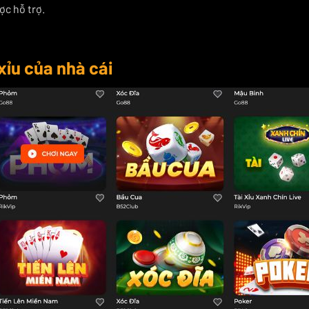
ợc hỗ trợ.
xỉu của nhà cái