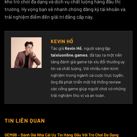
kho trò chơi đa dạng và dịch vụ chất lượng hàng đầu thị
trường. Hy vọng bạn sẽ nhanh chóng đăng ký tài khoản và
trải nghiệm điểm đến giải trí đẳng cấp này.
KEVIN HỒ
Tác giả
Kevin Hồ
, người sáng lập
taixiuonline.games
, đã tạo ra một nền
tảng đánh giá game tài xỉu đổi thưởng uy
tín và chất lượng. Với nhiều năm kinh
nghiệm trong ngành cá cược trực tuyến,
ông đã phát triển một hệ thống review
các cổng game giúp người chơi có những
trải nghiệm thú vị và an toàn.
TIN LIÊN QUAN
GEM88 – Đánh Giá Nhà Cái Uy Tín Hàng Đầu Với Trò Chơi Đa Dạng