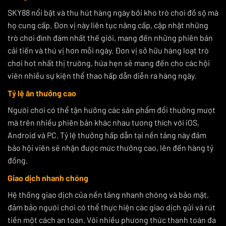
SKY88 nổi bật và thu hút hàng ngày bởi kho trò chơi đồ sộ mà
họ cung cấp. Đơn vị này liên tục nâng cấp, cập nhật những
trò chơi đình đám nhất thế giới, mang đến những phiên bản
cải tiến và thú vị hơn mỗi ngày. Đơn vị sở hữu hàng loạt trò
chơi hot nhất thị trường, hứa hẹn sẽ mang đến cho các hội
viên nhiều sự kiện thể thao hấp dẫn diễn ra hàng ngày.
Tỷ lệ ăn thưởng cao
Người chơi có thể tận hưởng các sản phẩm đổi thưởng mượt
mà trên nhiều phiên bản khác nhau tương thích với iOS,
Android và PC. Tỷ lệ thưởng hấp dẫn tại nền tảng này đảm
bảo hội viên sẽ nhận được mức thưởng cao, lên đến hàng tỷ
đồng.
Giao dịch nhanh chóng
Hệ thống giao dịch của nền tảng nhanh chóng và bảo mật,
đảm bảo người chơi có thể thực hiện các giao dịch gửi và rút
tiền một cách an toàn. Với nhiều phương thức thanh toán đa