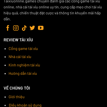
Taixiuonline.games chuyên đánh giá các cổng game tài xỉu
online, nhà cái tài xỉu online uy tín, cung cấp mẹo chơi tài xỉu
hiệu quả, chiến thuật đặt cược và thông tin khuyến mãi hấp
dẫn.
REVIEW TÀI XỈU
Cổng game tài xỉu
Nhà cái tài xỉu
Kinh nghiệm tài xỉu
Hướng dẫn tài xỉu
VỀ CHÚNG TÔI
Giới thiệu
Điều khoản sử dụng