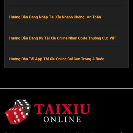
Hướng Dẫn Đăng Nhập Tài Xỉu Nhanh Chóng, An Toàn
Hướng Dẫn Đăng Ký Tài Xỉu Online Nhận Code Thưởng Cực VIP
Hướng Dẫn Tải App Tài Xỉu Online Gói Gọn Trong 4 Bước