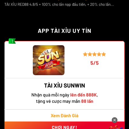
TÀI XỈU RED88 4.8/5 + 100% cho lần nạp đầu tiến, + 20% cho lần...
APP TÀI XỈU UY TÍN
1
5/5
TÀI XỈU SUNWIN
Nhận quà mỗi ngày
lên đến 888K
,
tặng vé cược may mắn
88 lần
Xem Đánh Giá
✕
CHƠI NGAY!