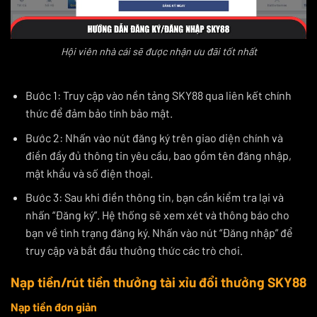
Hội viên nhà cái sẽ được nhận ưu đãi tốt nhất
Bước 1: Truy cập vào nền tảng SKY88 qua liên kết chính
thức để đảm bảo tính bảo mật.
Bước 2: Nhấn vào nút đăng ký trên giao diện chính và
điền đầy đủ thông tin yêu cầu, bao gồm tên đăng nhập,
mật khẩu và số điện thoại.
Bước 3: Sau khi điền thông tin, bạn cần kiểm tra lại và
nhấn “Đăng ký”. Hệ thống sẽ xem xét và thông báo cho
bạn về tình trạng đăng ký. Nhấn vào nút “Đăng nhập” để
truy cập và bắt đầu thưởng thức các trò chơi.
Nạp tiền/rút tiền thưởng tài xỉu đổi thưởng SKY88
Nạp tiền đơn giản