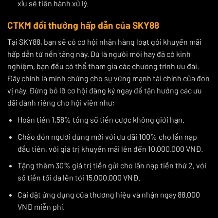
xỉu sẽ tiến hành xử lý.
CTKM đổi thưởng hấp dẫn của SKY88
Tại SKY88, bạn sẽ có cơ hội nhận hàng loạt gói khuyến mãi
hấp dẫn từ nền tảng này. Dù là người mới hay đã có kinh
nghiệm, bạn đều có thể tham gia các chương trình ưu đãi.
Đây chính là minh chứng cho sự vững mạnh tài chính của đơn
vị này. Đừng bỏ lỡ cơ hội đăng ký ngay để tận hưởng các ưu
đãi dành riêng cho hội viên như:
Hoàn tiền 1,58% tổng số tiền cược không giới hạn.
Chào đón người dùng mới với ưu đãi 100% cho lần nạp
đầu tiên, với giá trị khuyến mãi lên đến 10.000.000 VNĐ.
Tặng thêm 30% giá trị tiền gửi cho lần nạp tiền thứ 2, với
số tiền tối đa lên tới 15.000.000 VNĐ.
Cài đặt ứng dụng của thương hiệu và nhận ngay 88.000
VNĐ miễn phí.