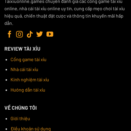
Taixiuonline.games chuyên đánh giá các cổng game tài xỉu
online, nhà cái tài xỉu online uy tín, cung cấp mẹo chơi tài xỉu
hiệu quả, chiến thuật đặt cược và thông tin khuyến mãi hấp
dẫn.
REVIEW TÀI XỈU
Cổng game tài xỉu
Nhà cái tài xỉu
Kinh nghiệm tài xỉu
Hướng dẫn tài xỉu
VỀ CHÚNG TÔI
Giới thiệu
Điều khoản sử dụng