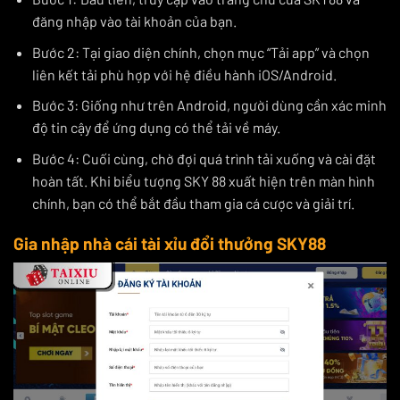
đăng nhập vào tài khoản của bạn.
Bước 2: Tại giao diện chính, chọn mục “Tải app” và chọn
liên kết tải phù hợp với hệ điều hành iOS/Android.
Bước 3: Giống như trên Android, người dùng cần xác minh
độ tin cậy để ứng dụng có thể tải về máy.
Bước 4: Cuối cùng, chờ đợi quá trình tải xuống và cài đặt
hoàn tất. Khi biểu tượng SKY 88 xuất hiện trên màn hình
chính, bạn có thể bắt đầu tham gia cá cược và giải trí.
Gia nhập nhà cái tài xỉu đổi thưởng SKY88