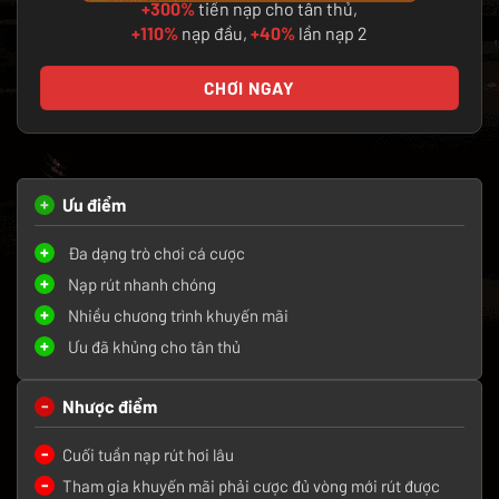
+300%
tiền nạp cho tân thủ,
+110%
nạp đầu,
+40%
lần nạp 2
CHƠI NGAY
Ưu điểm
Đa dạng trò chơi cá cược
Nạp rút nhanh chóng
Nhiều chương trình khuyến mãi
Ưu đã khủng cho tân thủ
Nhược điểm
Cuối tuần nạp rút hơi lâu
Tham gia khuyến mãi phải cược đủ vòng mới rút được