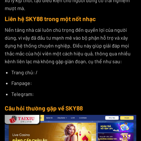
xử lý kịp thời, tạo điều kiện cho người dùng có trải nghiệm
mượt mà.
Liên hệ SKY88 trong một nốt nhạc
Nền tảng nhà cái luôn chú trọng đến quyền lợi của người
dùng, vì vậy đã đầu tư mạnh mẽ vào bộ phận hỗ trợ và xây
dựng hệ thống chuyên nghiệp. Điều này giúp giải đáp mọi
thắc mắc của hội viên một cách hiệu quả, thông qua nhiều
kênh liên lạc mà không gặp gián đoạn, cụ thể như sau:
Trang chủ: /
Fanpage:
Telegram:
Câu hỏi thường gặp về SKY88