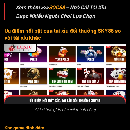
Xem thêm >>>
SOC88
– Nhà Cái Tài Xỉu
Được Nhiều Người Chơi Lựa Chọn
Ưu điểm nổi bật của tài xỉu đổi thưởng SKY88 so
với tài xỉu khác
Chìa khoá giúp nhà cái thành công
Kho game đình đám