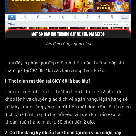
Vấn đáp cùng người chơi
Dưới đây là phần giải đáp một số thắc mắc thường gặp khi
tham gia tại SKY88. Mời các bạn cùng tham khảo!
1. Thời gian rút tiền tại SKY 88 là bao lâu?
Thời gian để rút tiền tại thương hiệu là từ 1 đến 3 phút để
khớp lệnh và chuyển giao dịch về ngân hàng. Ngân hàng sẽ
xử lý kỹ lưỡng từng yêu cầu rút tiền một dựa trên số tiền giao
dịch. Quá trình này, từ lúc gửi yêu cầu đến khi tiền vào tài
khoản ngân hàng, mất từ 30 phút đến 2 giờ.
2. Có thể đăng ký nhiều tài khoản tại đơn vị cá cược này