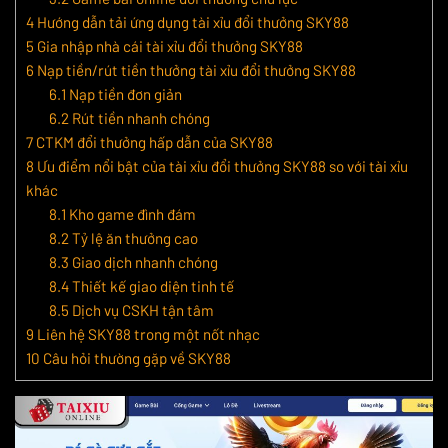
4
Hướng dẫn tải ứng dụng tài xỉu đổi thưởng SKY88
5
Gia nhập nhà cái tài xỉu đổi thưởng SKY88
6
Nạp tiền/rút tiền thưởng tài xỉu đổi thưởng SKY88
6.1
Nạp tiền đơn giản
6.2
Rút tiền nhanh chóng
7
CTKM đổi thưởng hấp dẫn của SKY88
8
Ưu điểm nổi bật của tài xỉu đổi thưởng SKY88 so với tài xỉu
khác
8.1
Kho game đình đám
8.2
Tỷ lệ ăn thưởng cao
8.3
Giao dịch nhanh chóng
8.4
Thiết kế giao diện tinh tế
8.5
Dịch vụ CSKH tận tâm
9
Liên hệ SKY88 trong một nốt nhạc
10
Câu hỏi thường gặp về SKY88