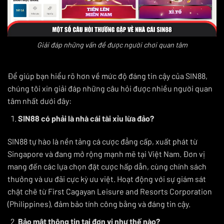
Giải đáp những vấn đề được người chơi quan tâm
Để giúp bạn hiểu rõ hơn về mức độ đáng tin cậy của SIN88,
chúng tôi xin giải đáp những câu hỏi được nhiều người quan
tâm nhất dưới đây:
SIN88 có phải là nhà cái tài xỉu lừa đảo?
SIN88 tự hào là nền tảng cá cược đẳng cấp, xuất phát từ
Singapore và đang mở rộng mạnh mẽ tại Việt Nam. Đơn vị
mang đến các lựa chọn đặt cược hấp dẫn, cùng chính sách
thưởng và ưu đãi cực kỳ ưu việt. Hoạt động với sự giám sát
chặt chẽ từ First Cagayan Leisure and Resorts Corporation
(Philippines), đảm bảo tính công bằng và đáng tin cậy.
Bảo mật thông tin tại đơn vị như thế nào?