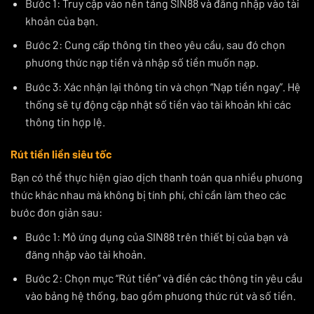
Bước 1: Truy cập vào nền tảng SIN88 và đăng nhập vào tài
khoản của bạn.
Bước 2: Cung cấp thông tin theo yêu cầu, sau đó chọn
phương thức nạp tiền và nhập số tiền muốn nạp.
Bước 3: Xác nhận lại thông tin và chọn “Nạp tiền ngay”. Hệ
thống sẽ tự động cập nhật số tiền vào tài khoản khi các
thông tin hợp lệ.
Rút tiền liền siêu tốc
Bạn có thể thực hiện giao dịch thanh toán qua nhiều phương
thức khác nhau mà không bị tính phí, chỉ cần làm theo các
bước đơn giản sau:
Bước 1: Mở ứng dụng của SIN88 trên thiết bị của bạn và
đăng nhập vào tài khoản.
Bước 2: Chọn mục “Rút tiền” và điền các thông tin yêu cầu
vào bảng hệ thống, bao gồm phương thức rút và số tiền.