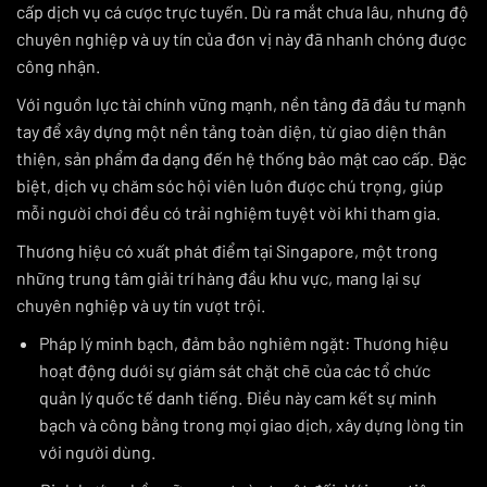
cấp dịch vụ cá cược trực tuyến. Dù ra mắt chưa lâu, nhưng độ
chuyên nghiệp và uy tín của đơn vị này đã nhanh chóng được
công nhận.
Với nguồn lực tài chính vững mạnh, nền tảng đã đầu tư mạnh
tay để xây dựng một nền tảng toàn diện, từ giao diện thân
thiện, sản phẩm đa dạng đến hệ thống bảo mật cao cấp. Đặc
biệt, dịch vụ chăm sóc hội viên luôn được chú trọng, giúp
mỗi người chơi đều có trải nghiệm tuyệt vời khi tham gia.
Thương hiệu có xuất phát điểm tại Singapore, một trong
những trung tâm giải trí hàng đầu khu vực, mang lại sự
chuyên nghiệp và uy tín vượt trội.
Pháp lý minh bạch, đảm bảo nghiêm ngặt: Thương hiệu
hoạt động dưới sự giám sát chặt chẽ của các tổ chức
quản lý quốc tế danh tiếng. Điều này cam kết sự minh
bạch và công bằng trong mọi giao dịch, xây dựng lòng tin
với người dùng.