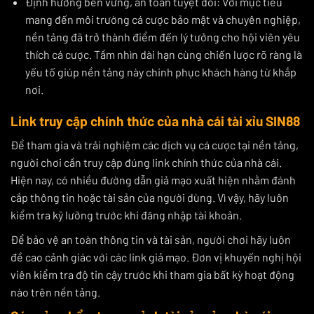
Định hướng bền vững, an toàn tuyệt đối: Với mục tiêu
mang đến môi trường cá cược bảo mật và chuyên nghiệp,
nền tảng đã trở thành điểm đến lý tưởng cho hội viên yêu
thích cá cược. Tầm nhìn dài hạn cùng chiến lược rõ ràng là
yếu tố giúp nền tảng này chinh phục khách hàng từ khắp
nơi.
Link truy cập chính thức của nhà cái tài xỉu SIN88
Để tham gia và trải nghiệm các dịch vụ cá cược tại nền tảng,
người chơi cần truy cập đúng link chính thức của nhà cái.
Hiện nay, có nhiều đường dẫn giả mạo xuất hiện nhằm đánh
cắp thông tin hoặc tài sản của người dùng. Vì vậy, hãy luôn
kiểm tra kỹ lưỡng trước khi đăng nhập tài khoản.
Để bảo vệ an toàn thông tin và tài sản, người chơi hãy luôn
đề cao cảnh giác với các link giả mạo. Đơn vị khuyến nghị hội
viên kiểm tra độ tin cậy trước khi tham gia bất kỳ hoạt động
nào trên nền tảng.