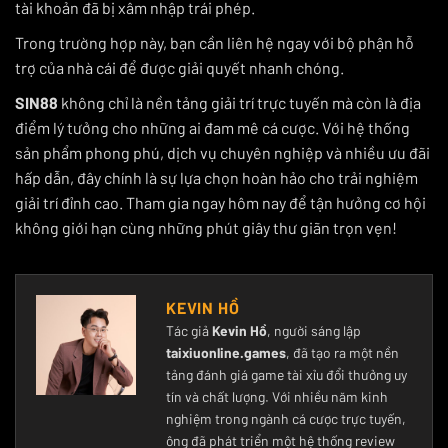
tài khoản đã bị xâm nhập trái phép.
Trong trường hợp này, bạn cần liên hệ ngay với bộ phận hỗ
trợ của nhà cái để được giải quyết nhanh chóng.
SIN88
không chỉ là nền tảng giải trí trực tuyến mà còn là địa
điểm lý tưởng cho những ai đam mê cá cược. Với hệ thống
sản phẩm phong phú, dịch vụ chuyên nghiệp và nhiều ưu đãi
hấp dẫn, đây chính là sự lựa chọn hoàn hảo cho trải nghiệm
giải trí đỉnh cao. Tham gia ngay hôm nay để tận hưởng cơ hội
không giới hạn cùng những phút giây thư giãn trọn vẹn!
KEVIN HỒ
Tác giả
Kevin Hồ
, người sáng lập
taixiuonline.games
, đã tạo ra một nền
tảng đánh giá game tài xỉu đổi thưởng uy
tín và chất lượng. Với nhiều năm kinh
nghiệm trong ngành cá cược trực tuyến,
ông đã phát triển một hệ thống review