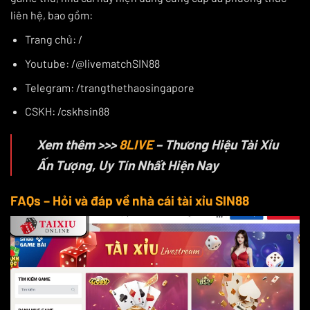
liên hệ, bao gồm:
Trang chủ: /
Youtube: /@livematchSIN88
Telegram: /trangthethaosingapore
CSKH: /cskhsin88
Xem thêm >>>
8LIVE
– Thương Hiệu Tài Xỉu
Ấn Tượng, Uy Tín Nhất Hiện Nay
FAQs – Hỏi và đáp về nhà cái tài xỉu SIN88