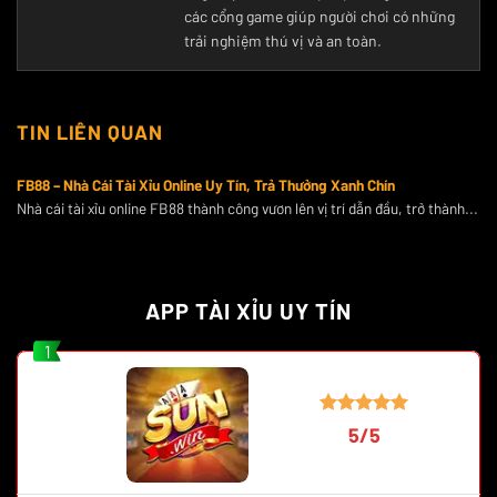
các cổng game giúp người chơi có những
trải nghiệm thú vị và an toàn.
TIN LIÊN QUAN
FB88 – Nhà Cái Tài Xỉu Online Uy Tín, Trả Thưởng Xanh Chín
Nhà cái tài xỉu online FB88 thành công vươn lên vị trí dẫn đầu, trở thành...
APP TÀI XỈU UY TÍN
1
5/5