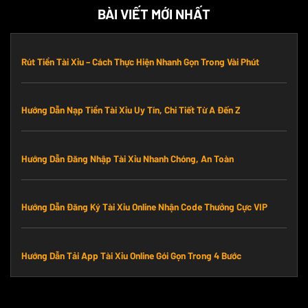
BÀI VIẾT MỚI NHẤT
Rút Tiền Tài Xỉu – Cách Thực Hiện Nhanh Gọn Trong Vài Phút
Hướng Dẫn Nạp Tiền Tài Xỉu Uy Tín, Chi Tiết Từ A Đến Z
Hướng Dẫn Đăng Nhập Tài Xỉu Nhanh Chóng, An Toàn
Hướng Dẫn Đăng Ký Tài Xỉu Online Nhận Code Thưởng Cực VIP
Hướng Dẫn Tải App Tài Xỉu Online Gói Gọn Trong 4 Bước