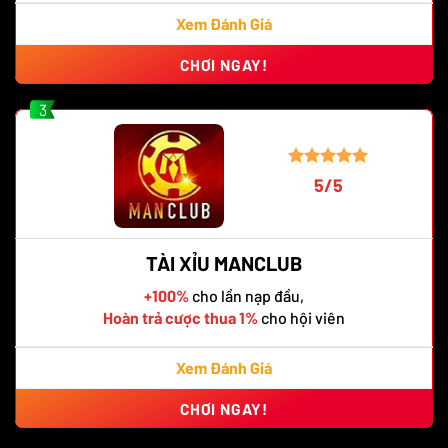
Xem Đánh Giá
CHƠI NGAY!
3
5/5
TÀI XỈU MANCLUB
+100%
cho lần nạp đầu,
Hoàn trả cược thua 1%
cho hội viên
Xem Đánh Giá
CHƠI NGAY!