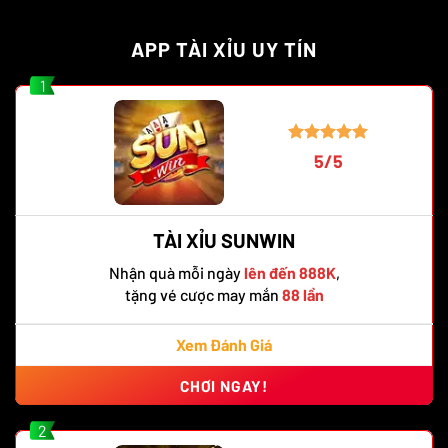
APP TÀI XỈU UY TÍN
1
5/5
TÀI XỈU SUNWIN
Nhận quà mỗi ngày
lên đến 888K
,
tặng vé cược may mắn
88 lần
Xem Đánh Giá
CHƠI NGAY!
2