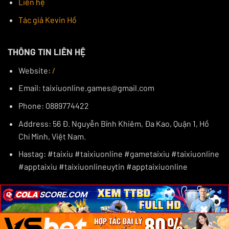
Liên hệ
Tác giả Kevin Hồ
THÔNG TIN LIÊN HỆ
Website:
/
Email:
taixiuonline.games@gmail.com
Phone: 0889774422
Address: 56 Đ. Nguyễn Bỉnh Khiêm, Đa Kao, Quận 1, Hồ
Chí Minh, Việt Nam.
Hastag: #taixiu #taixiuonline #gametaixiu #taixiuonline
#apptaixiu #taixiuonlineuytin #apptaixiuonline
×
×
×
Copyright 2025 © Tài Xỉu Online