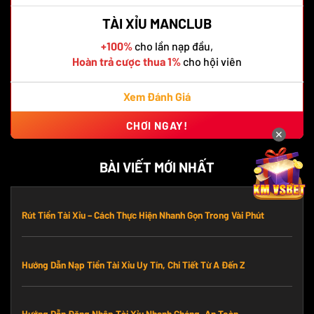
TÀI XỈU MANCLUB
+100%
cho lần nạp đầu,
Hoàn trả cược thua 1%
cho hội viên
Xem Đánh Giá
CHƠI NGAY!
✕
BÀI VIẾT MỚI NHẤT
Rút Tiền Tài Xỉu – Cách Thực Hiện Nhanh Gọn Trong Vài Phút
Hướng Dẫn Nạp Tiền Tài Xỉu Uy Tín, Chi Tiết Từ A Đến Z
Hướng Dẫn Đăng Nhập Tài Xỉu Nhanh Chóng, An Toàn