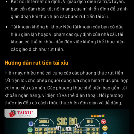
Kết nối Internet ổn định: Vì giao dịch diễn ra trực tuyến,
bạn cần đảm bảo kết nối mạng của mình ổn định để tránh
gián đoạn khi thực hiện các bước rút tiền tài xỉu.
Tài khoản không bị khóa: Nếu tài khoản của bạn có dấu
hiệu gian lận hoặc vi phạm các quy định của nhà cái, tài
khoản có thể bị khóa, dẫn đến việc không thể thực hiện
các giao dịch như rút tiền.
Hướng dẫn rút tiền tài xỉu
Hiện nay, nhiều nhà cái cung cấp các phương thức rút tiền
rất tiện lợi, cho phép người dùng lựa chọn hình thức phù hợp
với nhu cầu cá nhân. Các phương thức phổ biến bao gồm tài
khoản ngân hàng, ví điện tử và thẻ điện thoại. Mỗi phương
thức này đều có cách thức thực hiện đơn giản và dễ dàng.