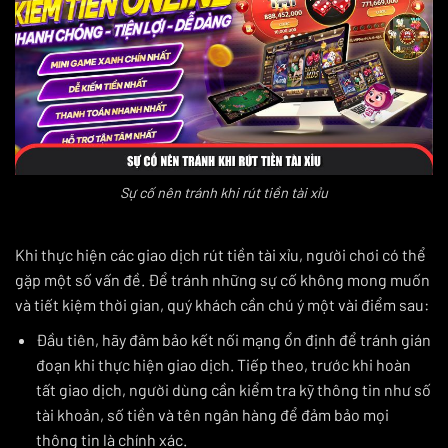
Sự cố nên tránh khi rút tiền tài xỉu
Khi thực hiện các giao dịch rút tiền tài xỉu, người chơi có thể
gặp một số vấn đề. Để tránh những sự cố không mong muốn
và tiết kiệm thời gian, quý khách cần chú ý một vài điểm sau:
Đầu tiên, hãy đảm bảo kết nối mạng ổn định để tránh gián
đoạn khi thực hiện giao dịch. Tiếp theo, trước khi hoàn
tất giao dịch, người dùng cần kiểm tra kỹ thông tin như số
tài khoản, số tiền và tên ngân hàng để đảm bảo mọi
thông tin là chính xác.