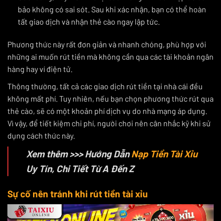
bảo không có sai sót. Sau khi xác nhận, bạn có thể hoàn
tất giao dịch và nhận thẻ cào ngay lập tức.
Phương thức này rất đơn giản và nhanh chóng, phù hợp với
những ai muốn rút tiền mà không cần qua các tài khoản ngân
hàng hay ví điện tử.
Thông thường, tất cả các giao dịch rút tiền tại nhà cái đều
không mất phí. Tuy nhiên, nếu bạn chọn phương thức rút qua
thẻ cào, sẽ có một khoản phí dịch vụ do nhà mạng áp dụng.
Vì vậy, để tiết kiệm chi phí, người chơi nên cân nhắc kỹ khi sử
dụng cách thức này.
Xem thêm >>> Hướng Dẫn
Nạp Tiền Tài Xỉu
Uy Tín, Chi Tiết Từ A Đến Z
Sự cố nên tránh khi rút tiền tài xỉu