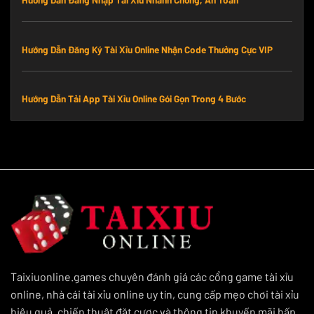
Hướng Dẫn Đăng Ký Tài Xỉu Online Nhận Code Thưởng Cực VIP
Hướng Dẫn Tải App Tài Xỉu Online Gói Gọn Trong 4 Bước
Taixiuonline.games chuyên đánh giá các cổng game tài xỉu
online, nhà cái tài xỉu online uy tín, cung cấp mẹo chơi tài xỉu
hiệu quả, chiến thuật đặt cược và thông tin khuyến mãi hấp