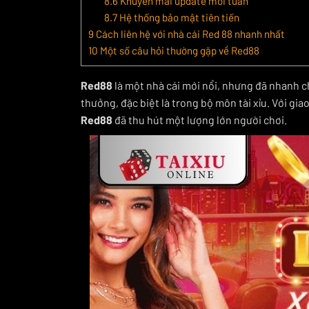
8.6
Khuyến mãi update mỗi tuần
8.7
Hệ thống bảo mật tiên tiến
9
Cách liên hệ với nhà cái Red 88 nhanh nhất
10
Một số câu hỏi thường gặp về Red88
Red88
là một nhà cái mới nổi, nhưng đã nhanh 
thưởng, đặc biệt là trong bộ môn tài xỉu. Với gia
Red88
đã thu hút một lượng lớn người chơi.