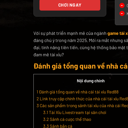
CHƠI NGAY
Với sự phát triển mạnh mẽ của ngành
game tài x
đáng chú ý trong năm 2025. Mới ra mắt nhưng sân
đại, tính năng tiên tiến, cùng hệ thống bảo mật 
đam mê tài xỉu?
Đánh giá tổng quan về nhà cái
Nội dung chính
1
Đánh giá tổng quan về nhà cái tài xỉu Red88
2
Link truy cập chính thức của nhà cái tài xỉu Red
3
Các sản phẩm trong sảnh tài xỉu của nhà cái Re
3.1
Tài Xỉu Livestream tại sân chơi
3.2
Sảnh cá cược thể thao
3.3
Sảnh bắn cá