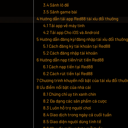
3.4
Sảnh lô đề
3.5
Sảnh game bài
4
Hướng dẫn tải app Red88 tài xỉu đổi thưởng
4.1
Tải app về máy tính
4.2
Tải app Cho iOS và Android
5
Hướng dẫn đăng ký/đăng nhập tài xỉu đổi thưởng
5.1
Cách đăng ký tài khoản tại Red88
5.2
Cách đăng nhập tài khoản
6
Hướng dẫn nạp tiền/rút tiền Red88
6.1
Cách nạp tiền tại Red88
6.2
Cách rút tiền tại Red88
7
Chương trình khuyến nổi bật của tài xỉu đổi thư
8
Ưu điểm nổi bật của nhà cái
8.1
Chứng chỉ uy tín xanh chín
8.2
Đa dạng các sản phẩm cá cược
8.3
Luôn hỗ trợ người chơi
8.4
Giao dịch trong ngày cả cuối tuần
8.5
Giao diện người dùng tinh tế