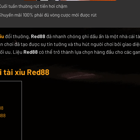
Cuối tuần thường rút tiền hơi chậm
Khuyến mãi 100% phải đủ vòng cược mới được rút
ỉu
đổi thưởng,
Red88
đã nhanh chóng ghi dấu ấn là một nhà cái tài
 chơi đã tạo được sự tin tưởng và thu hút người chơi bởi giao diệ
tối ưu. Liệu
Red88
có thể trở thành lựa chọn hàng đầu cho các ga
 tài xỉu Red88
88
d88