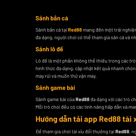
Sảnh bắn cá
Sảnh bắn cá tại
Red88
mang đến một trải nghiệm 
đa dạng, người chơi có thể tham gia săn cá và nh
Sảnh lô đề
Lô đề là một phần không thể thiếu trong các trò
hình thức đa dạng, cập nhật kết quả nhanh chóng
may rủi và muốn thử vận may.
Sảnh game bài
Sảnh game bài của
Red88
đa dạng với các trò ch
Mỗi trò chơi đều có các tính năng hấp dẫn và ma
Hướng dẫn tải app Red88 tài 
Để tham gia chơi tài xỉu đổi thưởng tại
Red88
, n