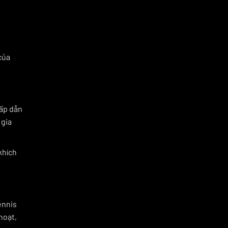
của
hấp dẫn
 gia
khích
ennis
hoạt,