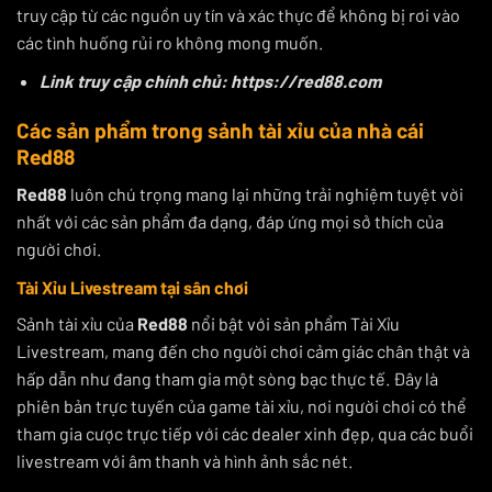
truy cập từ các nguồn uy tín và xác thực để không bị rơi vào
các tình huống rủi ro không mong muốn.
Link truy cập chính chủ: https://red88.com
Các sản phẩm trong sảnh tài xỉu của nhà cái
Red88
Red88
luôn chú trọng mang lại những trải nghiệm tuyệt vời
nhất với các sản phẩm đa dạng, đáp ứng mọi sở thích của
người chơi.
Tài Xỉu Livestream tại sân chơi
Sảnh tài xỉu của
Red88
nổi bật với sản phẩm Tài Xỉu
Livestream, mang đến cho người chơi cảm giác chân thật và
hấp dẫn như đang tham gia một sòng bạc thực tế. Đây là
phiên bản trực tuyến của game tài xỉu, nơi người chơi có thể
tham gia cược trực tiếp với các dealer xinh đẹp, qua các buổi
livestream với âm thanh và hình ảnh sắc nét.