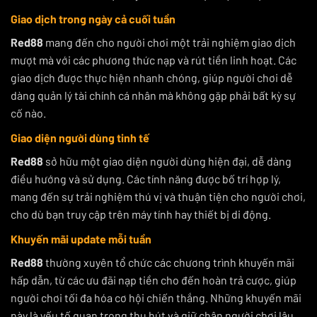
Giao dịch trong ngày cả cuối tuần
Red88
mang đến cho người chơi một trải nghiệm giao dịch
mượt mà với các phương thức nạp và rút tiền linh hoạt. Các
giao dịch được thực hiện nhanh chóng, giúp người chơi dễ
dàng quản lý tài chính cá nhân mà không gặp phải bất kỳ sự
cố nào.
Giao diện người dùng tinh tế
Red88
sở hữu một giao diện người dùng hiện đại, dễ dàng
điều hướng và sử dụng. Các tính năng được bố trí hợp lý,
mang đến sự trải nghiệm thú vị và thuận tiện cho người chơi,
cho dù bạn truy cập trên máy tính hay thiết bị di động.
Khuyến mãi update mỗi tuần
Red88
thường xuyên tổ chức các chương trình khuyến mãi
hấp dẫn, từ các ưu đãi nạp tiền cho đến hoàn trả cược, giúp
người chơi tối đa hóa cơ hội chiến thắng. Những khuyến mãi
này là yếu tố quan trọng thu hút và giữ chân người chơi lâu