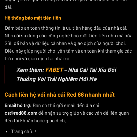
dài.
Hệ thống bảo mật tiên tiến
Đảm bảo an toàn thông tin là ưu tiên hàng đầu của nhà cái.
Nhà cái sử dụng các công nghệ bảo mật tiên tiến như mã hóa
SSL để bảo vệ dữ liệu cá nhân và giao dịch của người chơi.
Điều này giúp người chơi yên tâm và an toàn khi tham gia các
trò chơi và giao dịch tại nhà cái.
Xem thêm:
FABET
– Nhà Cái Tài Xỉu Đổi
Thưởng Với Trải Nghiệm Mới Mẻ
Cách liên hệ với nhà cái Red 88 nhanh nhất
Email hỗ trợ:
Bạn có thể gửi email đến địa chỉ
cs@red88.com
để nhận sự trợ giúp về các vấn đề liên quan
đến tài khoản hoặc giao dịch.
Trang chủ: /