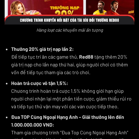
Hàng loạt các khuyến mãi ấn tượng
Thưởng 20% giá trị nạp lần 2:
Để tiếp tục tri ân các game thủ,
Red88
tặng thêm 20%
giá trị nạp cho lần nạp thứ hai, giúp người chơi có thêm
vốn để tiếp tục tham gia các trò chơi.
Hoàn trả cược vô tận 1,5%:
Chương trình hoàn trả cược 1,5% không giới hạn giúp
người chơi nhận lại một phần tiền cược, giảm thiểu rủi ro
và tiếp tục thử vận may với các ván cược tiếp theo.
Đua TOP Cùng Ngoại Hạng Anh – Giải thưởng lên đến
1.000.000.000 VND:
Tham gia chương trình “Đua Top Cùng Ngoại Hạng Anh”