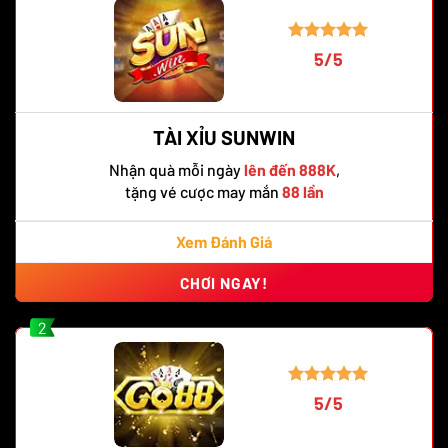
5/5
TÀI XỈU SUNWIN
Nhận quà mỗi ngày
lên đến 888K
,
tặng vé cược may mắn
88 lần
Xem Đánh Giá
CHƠI NGAY!
2
5/5