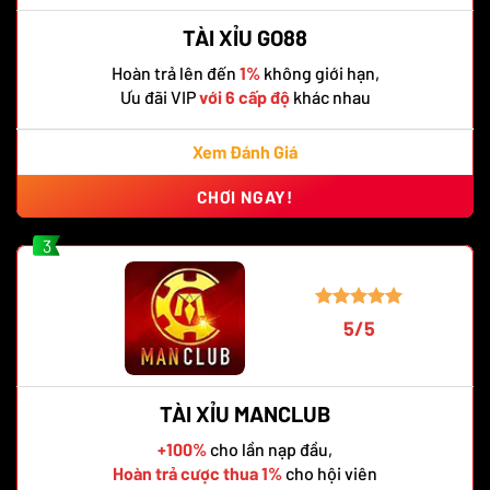
TÀI XỈU GO88
Hoàn trả lên đến
1%
không giới hạn,
Ưu đãi VIP
với 6 cấp độ
khác nhau
Xem Đánh Giá
CHƠI NGAY!
3
5/5
TÀI XỈU MANCLUB
+100%
cho lần nạp đầu,
Hoàn trả cược thua 1%
cho hội viên