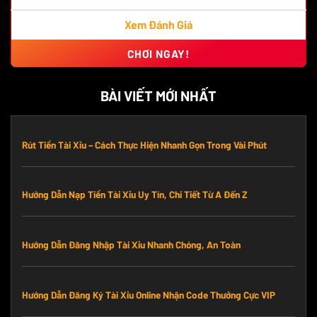
Xem Đánh Giá
CHƠI NGAY!
BÀI VIẾT MỚI NHẤT
Rút Tiền Tài Xỉu – Cách Thực Hiện Nhanh Gọn Trong Vài Phút
Hướng Dẫn Nạp Tiền Tài Xỉu Uy Tín, Chi Tiết Từ A Đến Z
Hướng Dẫn Đăng Nhập Tài Xỉu Nhanh Chóng, An Toàn
Hướng Dẫn Đăng Ký Tài Xỉu Online Nhận Code Thưởng Cực VIP