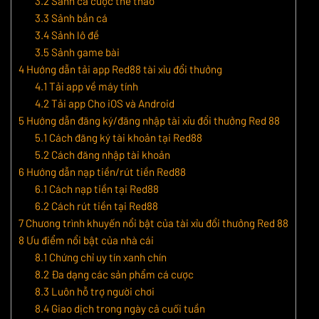
3.2
Sảnh cá cược thể thao
3.3
Sảnh bắn cá
3.4
Sảnh lô đề
3.5
Sảnh game bài
4
Hướng dẫn tải app Red88 tài xỉu đổi thưởng
4.1
Tải app về máy tính
4.2
Tải app Cho iOS và Android
5
Hướng dẫn đăng ký/đăng nhập tài xỉu đổi thưởng Red 88
5.1
Cách đăng ký tài khoản tại Red88
5.2
Cách đăng nhập tài khoản
6
Hướng dẫn nạp tiền/rút tiền Red88
6.1
Cách nạp tiền tại Red88
6.2
Cách rút tiền tại Red88
7
Chương trình khuyến nổi bật của tài xỉu đổi thưởng Red 88
8
Ưu điểm nổi bật của nhà cái
8.1
Chứng chỉ uy tín xanh chín
8.2
Đa dạng các sản phẩm cá cược
8.3
Luôn hỗ trợ người chơi
8.4
Giao dịch trong ngày cả cuối tuần