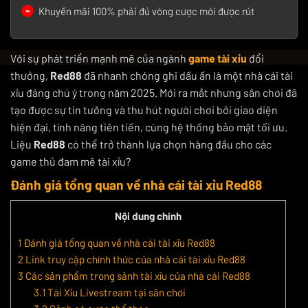
Khuyến mãi 100% phải đủ vòng cược mới được rút
Với sự phát triển mạnh mẽ của ngành
game tài xỉu
đổi
thưởng,
Red88
đã nhanh chóng ghi dấu ấn là một nhà cái tài
xỉu đáng chú ý trong năm 2025. Mới ra mắt nhưng sân chơi đã
tạo được sự tin tưởng và thu hút người chơi bởi giao diện
hiện đại, tính năng tiên tiến, cùng hệ thống bảo mật tối ưu.
Liệu
Red88
có thể trở thành lựa chọn hàng đầu cho các
game thủ đam mê tài xỉu?
Đánh giá tổng quan về nhà cái tài xỉu Red88
Nội dung chính
1
Đánh giá tổng quan về nhà cái tài xỉu Red88
2
Link truy cập chính thức của nhà cái tài xỉu Red88
3
Các sản phẩm trong sảnh tài xỉu của nhà cái Red88
3.1
Tài Xỉu Livestream tại sân chơi