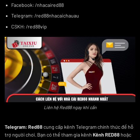
Facebook: /nhacaired88
Telegram: /red88nhacaichauau
CSKH: /red88vip
Liên hệ Red88 ngay khi cần
Telegram:
Red88
cung cấp kênh Telegram chính thức để hỗ
trợ người chơi. Bạn có thể tham gia kênh
Kênh RED88
hoặc