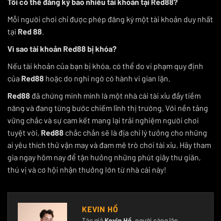
Tôi có thể đăng ký bao nhiêu tài khoản tại
Red88
?
Mỗi người chơi chỉ được phép đăng ký một tài khoản duy nhất
tại
Red 88
.
Vì sao tài khoản
Red88
bị khóa?
Nếu tài khoản của bạn bị khóa, có thể do vi phạm quy định
của
Red88
hoặc do nghi ngờ có hành vi gian lận.
Red88
đã chứng minh mình là một nhà cái tài xỉu đầy tiềm
năng và đang từng bước chiếm lĩnh thị trường. Với nền tảng
vững chắc và sự cam kết mang lại trải nghiệm người chơi
tuyệt vời,
Red88
chắc chắn sẽ là địa chỉ lý tưởng cho những
ai yêu thích thử vận may và đam mê trò chơi tài xỉu. Hãy tham
gia ngay hôm nay để tận hưởng những phút giây thư giãn,
thú vị và cơ hội nhận thưởng lớn từ nhà cái này!
KEVIN HỒ
Tác giả
Kevin Hồ
, người sáng lập