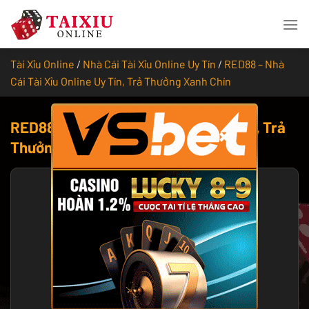
Skip
to
content
Tài Xỉu Online
/
Nhà Cái Tài Xỉu Online Uy Tín
/
RED88 – Nhà
Cái Tài Xỉu Online Uy Tín, Trả Thưởng Xanh Chín
RED88 – Nhà Cái Tài Xỉu Online Uy Tín, Trả
×
Thưởng Xanh Chín
TÀI XỈU RED88
4.8/5