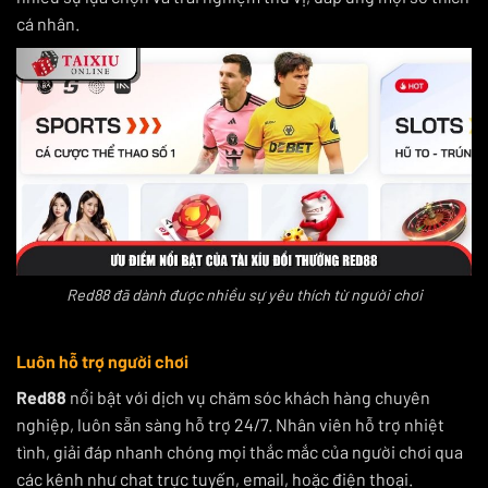
cá nhân.
Red88 đã dành được nhiều sự yêu thích từ người chơi
Luôn hỗ trợ người chơi
Red88
nổi bật với dịch vụ chăm sóc khách hàng chuyên
nghiệp, luôn sẵn sàng hỗ trợ 24/7. Nhân viên hỗ trợ nhiệt
tình, giải đáp nhanh chóng mọi thắc mắc của người chơi qua
các kênh như chat trực tuyến, email, hoặc điện thoại.