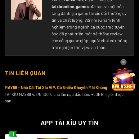
taixiuonline.games
, đã tạo ra một nền
tảng đánh giá game tài xỉu đổi thưởng uy
tín và chất lượng. Với nhiều năm kinh
nghiệm trong ngành cá cược trực tuyến,
ông đã phát triển một hệ thống review
các cổng game giúp người chơi có những
trải nghiệm thú vị và an toàn.
✕
TIN LIÊN QUAN
MAY88 – Nhà Cái Tài Xỉu VIP, Có Nhiều Khuyến Mãi Khủng
TÀI XỈU MAY88 4.8/5 100% cho lần nạp đầu tiên, +50k khi giới thiệu
bạn...
APP TÀI XỈU UY TÍN
1