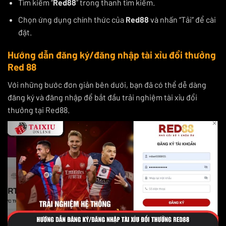
Tìm kiếm “
Red88
” trong thanh tìm kiếm.
Chọn ứng dụng chính thức của
Red88
và nhấn “Tải” để cài
đặt.
Hướng dẫn đăng ký/đăng nhập tài xỉu đổi thưởng
Red 88
Với những bước đơn giản bên dưới, bạn đã có thể dễ dàng
đăng ký và đăng nhập để bắt đầu trải nghiệm tài xỉu đổi
thưởng tại Red88.