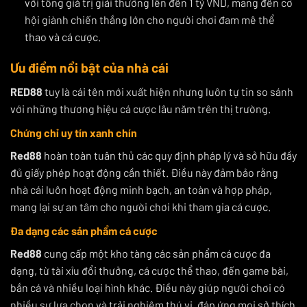
với tổng giá trị giải thưởng lên đến 1 tỷ VND, mang đến cơ
hội giành chiến thắng lớn cho người chơi đam mê thể
thao và cá cược.
Ưu điểm nổi bật của nhà cái
RED88
tuy là cái tên mới xuất hiện nhưng luôn tự tin so sánh
với những thương hiệu cá cược lâu năm trên thị trường.
Chứng chỉ uy tín xanh chín
Red88
hoàn toàn tuân thủ các quy định pháp lý và sở hữu đầy
đủ giấy phép hoạt động cần thiết. Điều này đảm bảo rằng
nhà cái luôn hoạt động minh bạch, an toàn và hợp pháp,
mang lại sự an tâm cho người chơi khi tham gia cá cược.
Đa dạng các sản phẩm cá cược
Red88
cung cấp một kho tàng các sản phẩm cá cược đa
dạng, từ tài xỉu đổi thưởng, cá cược thể thao, đến game bài,
bắn cá và nhiều loại hình khác. Điều này giúp người chơi có
nhiều sự lựa chọn và trải nghiệm thú vị, đáp ứng mọi sở thích