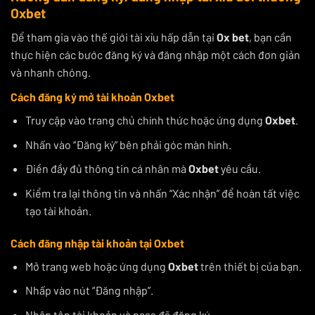
Oxbet
Để tham gia vào thế giới tài xỉu hấp dẫn tại
Ox bet
, bạn cần
thực hiện các bước đăng ký và đăng nhập một cách đơn giản
và nhanh chóng.
Cách đăng ký mở tài khoản Oxbet
Truy cập vào trang chủ chính thức hoặc ứng dụng
Oxbet
.
Nhấn vào “Đăng ký” bên phải góc màn hình.
Điền đầy đủ thông tin cá nhân mà
Oxbet
yêu cầu.
Kiểm tra lại thông tin và nhấn “Xác nhận” để hoàn tất việc
tạo tài khoản.
Cách đăng nhập tài khoản tại Oxbet
Mở trang web hoặc ứng dụng
Oxbet
trên thiết bị của bạn.
Nhấp vào nút “Đăng nhập”.
Nhập tên tài khoản và pass đã đăng ký.