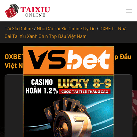
Skip
to
content
Tài Xỉu Online
/
Nhà Cái Tài Xỉu Online Uy Tín
/
OXBET – Nhà
Cái Tài Xỉu Xanh Chín Top Đầu Việt Nam
OXBET – Nhà Cái Tài Xỉu Xanh Chín Top Đầu
×
Việt Nam
OXBET
5.9/5