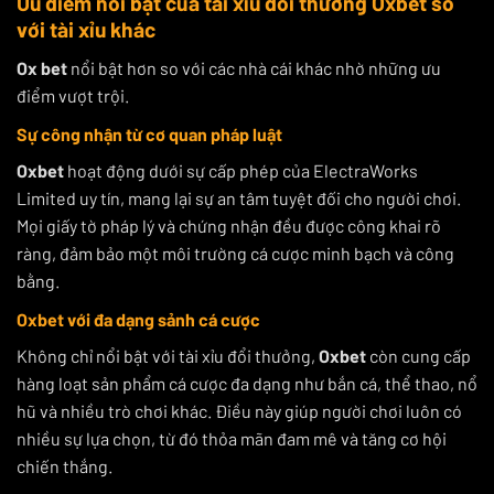
Ưu điểm nổi bật của tài xỉu đổi thưởng Oxbet so
với tài xỉu khác
Ox bet
nổi bật hơn so với các nhà cái khác nhờ những ưu
điểm vượt trội.
Sự công nhận từ cơ quan pháp luật
Oxbet
hoạt động dưới sự cấp phép của ElectraWorks
Limited uy tín, mang lại sự an tâm tuyệt đối cho người chơi.
Mọi giấy tờ pháp lý và chứng nhận đều được công khai rõ
ràng, đảm bảo một môi trường cá cược minh bạch và công
bằng.
Oxbet với đa dạng sảnh cá cược
Không chỉ nổi bật với tài xỉu đổi thưởng,
Oxbet
còn cung cấp
hàng loạt sản phẩm cá cược đa dạng như bắn cá, thể thao, nổ
hũ và nhiều trò chơi khác. Điều này giúp người chơi luôn có
nhiều sự lựa chọn, từ đó thỏa mãn đam mê và tăng cơ hội
chiến thắng.