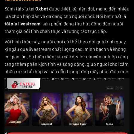
Sảnh tài xỉu tại
Oxbet
được thiết kế hiện đại, mang đến nhiều
lựa chọn hấp dẫn và đa dạng cho người chơi. Nổi bật nhất là
tài xỉu livestream
, sản phẩm đang thu hút đông đảo người
tham gia bởi tính chân thực và tương tác trực tiếp.
Với hình thức này, người chơi có thể theo dõi quá trình quay
xí ngầu qua livestream chất lượng cao, minh bạch và không
có gian lận. Sự hiện diện của các dealer chuyên nghiệp càng
tăng thêm phần kịch tính và sống động, giúp người chơi cảm
nhận rõ sự hồi hộp và hấp dẫn trong từng giây phút đặt cược.