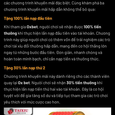
các chương trình khuyến mãi đặc biệt. Cùng khám phá ba
chương trình khuyến mãi hấp dẫn không thể bỏ qua:
Tặng 100% lần nạp đầu tiên
Khi tham gia
Oxbet
, người chơi sẽ nhận được
100% tiền
thưởng
khi thực hiện lần nạp đầu tiên vào tài khoản. Chương
trình này giúp người chơi có thêm vốn để trải nghiệm các trò
chơi tài xỉu đổi thưởng hấp dẫn, mang đến cơ hội thắng lớn
ngay từ những bước đầu tiên. Đơn giản, nhanh chóng và
hoàn toàn minh bạch, chỉ cần nạp tiền và thưởng thức.
Tặng 30% lần nạp thứ 2
Chương trình khuyến mãi này dành riêng cho các thành viên
quay lại
Ox bet
. Người chơi sẽ nhận
30% tiền thưởng
khi
thực hiện lần nạp tiền thứ hai vào tài khoản. Đây là cơ hội
tuyệt vời để gia tăng số dư và tiếp tục tham gia các trò chơi
yêu thích với mức cược cao hơn.