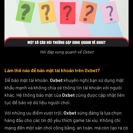
Hỏi đáp xung quanh về Oxbet
Làm thế nào để bảo mật tài khoản trên Oxbet?
Để bảo mật tài khoản,
Oxbet
khuyến nghị bạn sử dụng mật
khẩu mạnh và không chia sẻ thông tin tài khoản với người
khác. Hệ thống bảo mật của
Oxbet
cũng được cập nhật liên
tục để bảo vệ dữ liệu người chơi.
Với những ưu điểm vượt trội,
Oxbet
xứng đáng là lựa chọn
hàng đầu cho các tín đồ yêu thích game tài xỉu. Không chỉ
mang đến một sân chơi công bằng, an toàn, mà còn tạo ra cơ