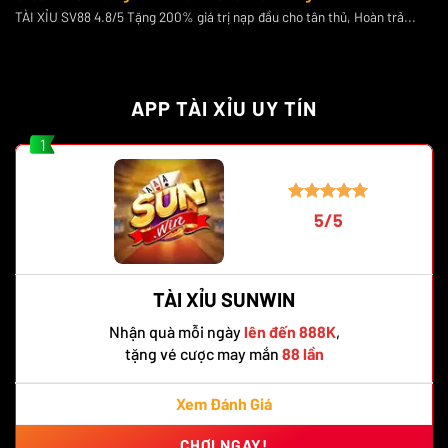
TÀI XỈU SV88 4.8/5 Tặng 200% giá trị nạp đầu cho tân thủ, Hoàn trả...
APP TÀI XỈU UY TÍN
1
5/5
TÀI XỈU SUNWIN
Nhận quà mỗi ngày
lên đến 888K
,
tặng vé cược may mắn
88 lần
Xem Đánh Giá
CHƠI NGAY!