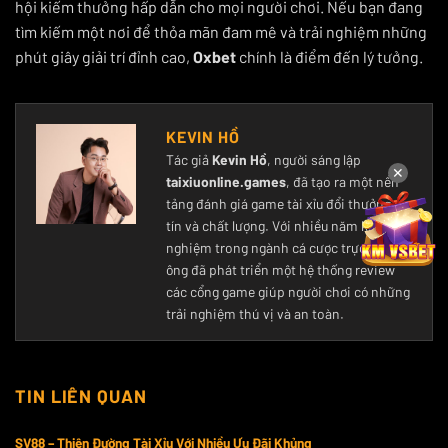
hội kiếm thưởng hấp dẫn cho mọi người chơi. Nếu bạn đang
tìm kiếm một nơi để thỏa mãn đam mê và trải nghiệm những
phút giây giải trí đỉnh cao,
Oxbet
chính là điểm đến lý tưởng.
KEVIN HỒ
Tác giả
Kevin Hồ
, người sáng lập
✕
taixiuonline.games
, đã tạo ra một nền
tảng đánh giá game tài xỉu đổi thưởng uy
tín và chất lượng. Với nhiều năm kinh
nghiệm trong ngành cá cược trực tuyến,
ông đã phát triển một hệ thống review
các cổng game giúp người chơi có những
trải nghiệm thú vị và an toàn.
TIN LIÊN QUAN
SV88 – Thiên Đường Tài Xỉu Với Nhiều Ưu Đãi Khủng