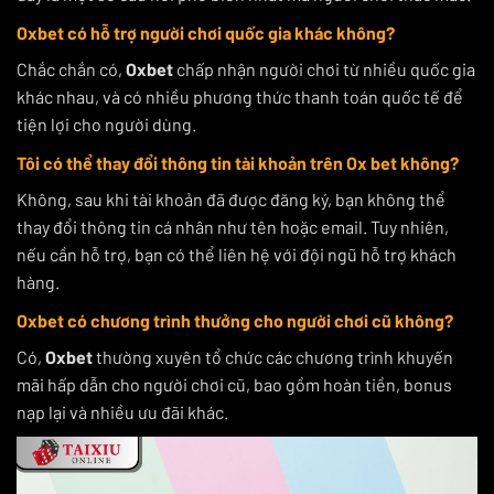
Oxbet có hỗ trợ người chơi quốc gia khác không?
Chắc chắn có,
Oxbet
chấp nhận người chơi từ nhiều quốc gia
khác nhau, và có nhiều phương thức thanh toán quốc tế để
tiện lợi cho người dùng.
Tôi có thể thay đổi thông tin tài khoản trên Ox bet không?
Không, sau khi tài khoản đã được đăng ký, bạn không thể
thay đổi thông tin cá nhân như tên hoặc email. Tuy nhiên,
nếu cần hỗ trợ, bạn có thể liên hệ với đội ngũ hỗ trợ khách
hàng.
Oxbet có chương trình thưởng cho người chơi cũ không?
Có,
Oxbet
thường xuyên tổ chức các chương trình khuyến
mãi hấp dẫn cho người chơi cũ, bao gồm hoàn tiền, bonus
nạp lại và nhiều ưu đãi khác.