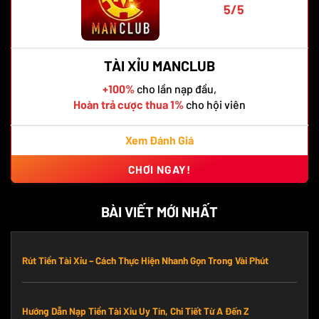
5/5
TÀI XỈU MANCLUB
+100%
cho lần nạp đầu,
Hoàn trả cược thua 1%
cho hội viên
Xem Đánh Giá
CHƠI NGAY!
BÀI VIẾT MỚI NHẤT
Rút Tiền Tài Xỉu – Cách Thực Hiện Nhanh Gọn Trong Vài Phút
Hướng Dẫn Nạp Tiền Tài Xỉu Uy Tín, Chi Tiết Từ A Đến Z