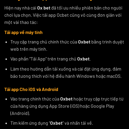
Hiện nay nhà cái
Ox bet
đã tối ưu nhiều phiên bản cho người
chơi lựa chọn. Việc tải app Ocbet cũng vô cùng đơn giản với
một vài thao tác:
Tải app về máy tính
Truy cập trang chủ chính thức của
Oxbet
bằng trình duyệt
web trên máy tính.
Vào phần “Tải App” trên trang chủ
Oxbet
.
Làm theo hướng dẫn tải xuống và cài đặt ứng dụng, đảm
bảo tương thích với hệ điều hành Windows hoặc macOS.
Tải app Cho iOS và Android
Vào trang chính thức của
Oxbet
hoặc truy cập trực tiếp từ
cửa hàng ứng dụng App Store (iOS) hoặc Google Play
(Android).
Tìm kiếm ứng dụng “
Oxbet
” và nhấn tải về.