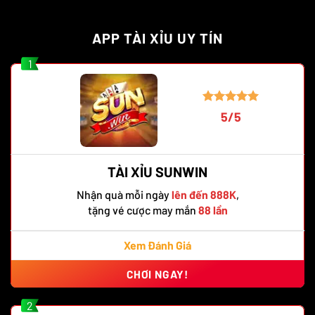
APP TÀI XỈU UY TÍN
1
5/5
TÀI XỈU SUNWIN
Nhận quà mỗi ngày
lên đến 888K
,
tặng vé cược may mắn
88 lần
Xem Đánh Giá
CHƠI NGAY!
2