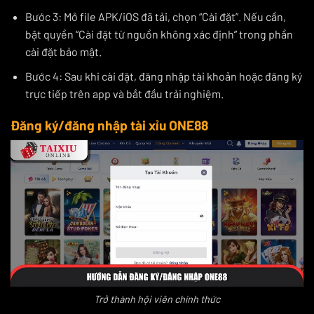
Bước 3: Mở file APK/iOS đã tải, chọn “Cài đặt”. Nếu cần,
bật quyền “Cài đặt từ nguồn không xác định” trong phần
cài đặt bảo mật.
Bước 4: Sau khi cài đặt, đăng nhập tài khoản hoặc đăng ký
trực tiếp trên app và bắt đầu trải nghiệm.
Đăng ký/đăng nhập tài xỉu ONE88
Trở thành hội viên chính thức