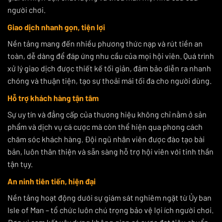
người chơi.
Giao dịch nhanh gọn, tiện lợi
Nền tảng mang đến nhiều phương thức nạp và rút tiền an
toàn, dễ dàng để đáp ứng nhu cầu của mọi hội viên. Quá trình
xử lý giao dịch được thiết kế tối giản, đảm bảo diễn ra nhanh
chóng và thuận tiện, tạo sự thoải mái tối đa cho người dùng.
Hỗ trợ khách hàng tận tâm
Sự uy tín và đẳng cấp của thương hiệu không chỉ nằm ở sản
phẩm và dịch vụ cá cược mà còn thể hiện qua phong cách
chăm sóc khách hàng. Đội ngũ nhân viên được đào tạo bài
bản, luôn thân thiện và sẵn sàng hỗ trợ hội viên với tinh thần
tận tụy.
An ninh tiên tiến, hiện đại
Nền tảng hoạt động dưới sự giám sát nghiêm ngặt từ Ủy ban
Isle of Man – tổ chức luôn chú trọng bảo vệ lợi ích người chơi.