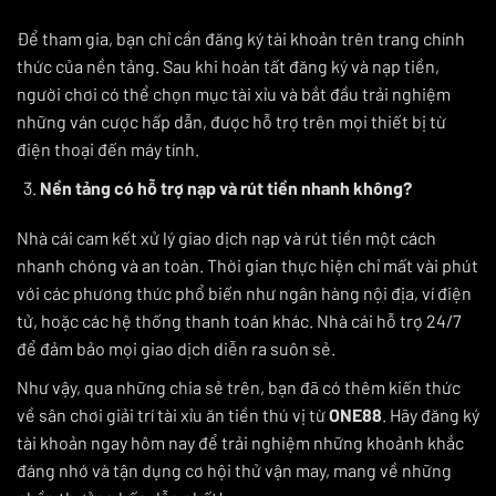
Để tham gia, bạn chỉ cần đăng ký tài khoản trên trang chính
thức của nền tảng. Sau khi hoàn tất đăng ký và nạp tiền,
người chơi có thể chọn mục tài xỉu và bắt đầu trải nghiệm
những ván cược hấp dẫn, được hỗ trợ trên mọi thiết bị từ
điện thoại đến máy tính.
Nền tảng có hỗ trợ nạp và rút tiền nhanh không?
Nhà cái cam kết xử lý giao dịch nạp và rút tiền một cách
nhanh chóng và an toàn. Thời gian thực hiện chỉ mất vài phút
với các phương thức phổ biến như ngân hàng nội địa, ví điện
tử, hoặc các hệ thống thanh toán khác. Nhà cái hỗ trợ 24/7
để đảm bảo mọi giao dịch diễn ra suôn sẻ.
Như vậy, qua những chia sẻ trên, bạn đã có thêm kiến thức
về sân chơi giải trí tài xỉu ăn tiền thú vị từ
ONE88
. Hãy đăng ký
tài khoản ngay hôm nay để trải nghiệm những khoảnh khắc
đáng nhớ và tận dụng cơ hội thử vận may, mang về những