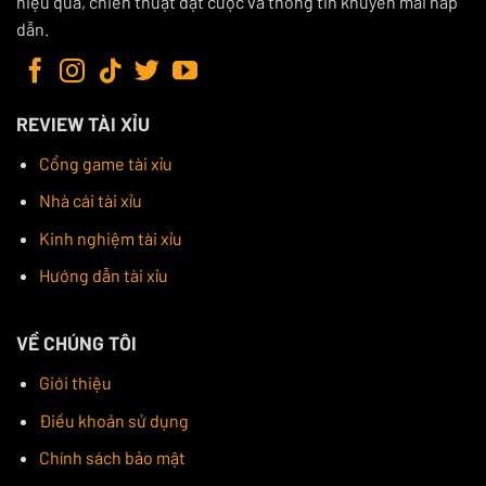
hiệu quả, chiến thuật đặt cược và thông tin khuyến mãi hấp
dẫn.
REVIEW TÀI XỈU
Cổng game tài xỉu
Nhà cái tài xỉu
Kinh nghiệm tài xỉu
Hướng dẫn tài xỉu
VỀ CHÚNG TÔI
Giới thiệu
Điều khoản sử dụng
Chính sách bảo mật