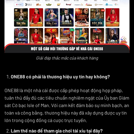
Giải đáp thắc mắc của khách hàng
ONE88 có phải là thương hiệu uy tín hay không?
ONE88 là một nhà cái được cấp phép hoạt động hợp pháp,
tuân thủ đầy đủ các tiêu chuẩn nghiêm ngặt của Ủy ban Giám
sát Cờ bạc Isle of Man. Với cam kết đảm bảo sự minh bạch, an
toàn và công bằng, thương hiệu này đã xây dựng được uy tín
lớn trong cộng đồng cá cược trực tuyến.
Làm thế nào để tham gia chơi tài xỉu tại đây?