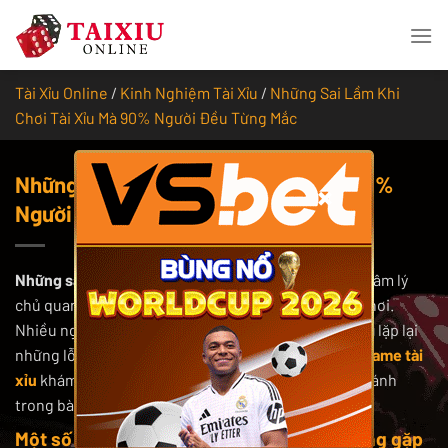
Skip
to
content
Tài Xỉu Online
/
Kinh Nghiệm Tài Xỉu
/
Những Sai Lầm Khi
Chơi Tài Xỉu Mà 90% Người Đều Từng Mắc
Những Sai Lầm Khi Chơi Tài Xỉu Mà 90%
×
Người Đều Từng Mắc
Những sai lầm khi chơi tài xỉu
thường bắt nguồn từ tâm lý
chủ quan, thiếu kiểm soát hoặc chọn sai nền tảng chơi.
Nhiều người thua không phải vì thiếu may mắn, mà vì lặp lại
những lỗi nhỏ nhưng liên tục. Cùng trang đánh giá
game tài
xỉu
khám phá chi tiết các sai lầm phổ biến và cách tránh
trong bài viết dưới đây.
Một số những sai lầm khi chơi tài xỉu thường gặp