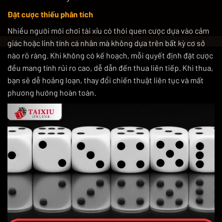
Đặt cược thiếu phân tích
Nhiều người mới chơi tài xỉu có thói quen cược dựa vào cảm
giác hoặc linh tính cá nhân mà không dựa trên bất kỳ cơ sở
nào rõ ràng. Khi không có kế hoạch, mỗi quyết định đặt cược
đều mang tính rủi ro cao, dễ dẫn đến thua liên tiếp. Khi thua,
bạn sẽ dễ hoảng loạn, thay đổi chiến thuật liên tục và mất
phương hướng hoàn toàn.