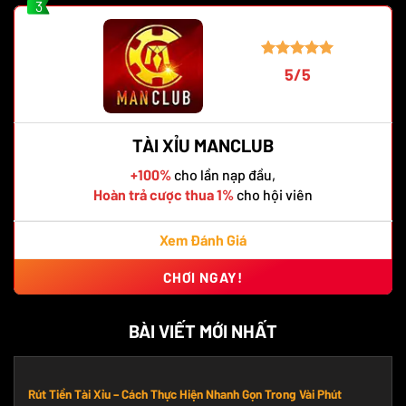
3
5/5
TÀI XỈU MANCLUB
+100%
cho lần nạp đầu,
Hoàn trả cược thua 1%
cho hội viên
Xem Đánh Giá
CHƠI NGAY!
BÀI VIẾT MỚI NHẤT
Rút Tiền Tài Xỉu – Cách Thực Hiện Nhanh Gọn Trong Vài Phút