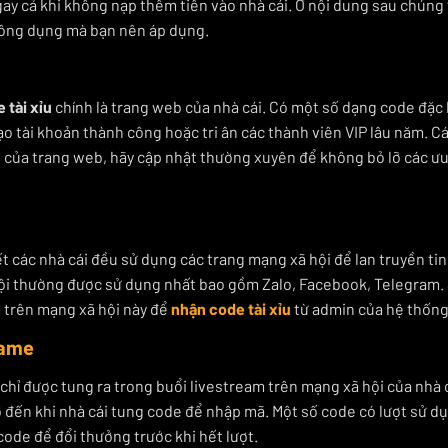
ay cả khi không nạp thêm tiền vào nhà cái. Ở nội dung sau chúng 
ông dụng mà bạn nên áp dụng.
 tài xỉu
chính là trang web của nhà cái. Có một số dạng code đặc 
o tài khoản thành công hoặc tri ân các thành viên VIP lâu năm. C
 của trang web, hãy cập nhật thường xuyên để không bỏ lỡ các ưu
t các nhà cái đều sử dụng các trang mạng xã hội để lan truyền tin
hội thường được sử dụng nhất bao gồm Zalo, Facebook, Telegram.
m trên mạng xã hội này để
nhận code tài xỉu
từ admin của hệ thống
game
chỉ được tung ra trong buổi livestream trên mạng xã hội của nhà c
ờ đến khi nhà cái tung code để nhập mã. Một số code có lượt sử d
code để đổi thưởng trước khi hết lượt.