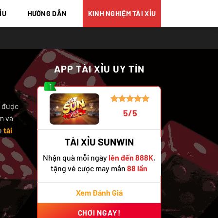
ỈU
HƯỚNG DẪN
KINH NGHIỆM TÀI XỈU
APP TÀI XỈU UY TÍN
1
y được
5/5
m và
de
tài
TÀI XỈU SUNWIN
Nhận quà mỗi ngày
lên đến 888K
,
tặng vé cược may mắn
88 lần
Xem Đánh Giá
CHƠI NGAY!