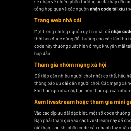
sẽ nhận về nhiều phần thưởng ưu đãi hấp dẫn ng
tổng hợp qua về các nguồn
nhận code tài xỉu
th
Trang web nhà cái
Một trong những nguồn uy tín nhất để
nhận code
thời hạn được dùng để thưởng cho các tân thủ tạ
code này thường xuất hiện ở mục khuyến mãi tại
hấp dẫn.
Tham gia nhóm mạng xã hội
Để tiếp cận nhiều người chơi nhất có thể, hầu hế
thông báo ưu đãi đến người chơi. Các mạng xã 
khi tham gia nhà cái, bạn nên tham gia các nhó
Xem livestream hoặc tham gia mini 
Vào các dịp ưu đãi đặc biệt, một số code thưởng 
Bạn phải tham gia vào các livestream này để ch
giới hạn, sau khi nhận code cần nhanh tay nhập 