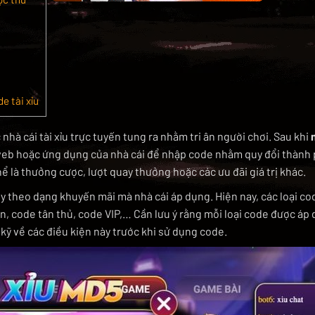
e tài xỉu
nhà cái tài xỉu trực tuyến tung ra nhằm tri ân người chơi. Sau khi
g web hoặc ứng dụng của nhà cái để nhập code nhằm quy đổi thành
là thưởng cược, lượt quay thưởng hoặc các ưu đãi giá trị khác.
ùy theo dạng khuyến mãi mà nhà cái áp dụng. Hiện nay, các loại cod
n, code tân thủ, code VIP,… Cần lưu ý rằng mỗi loại code được áp
 kỹ về các điều kiện này trước khi sử dụng code.