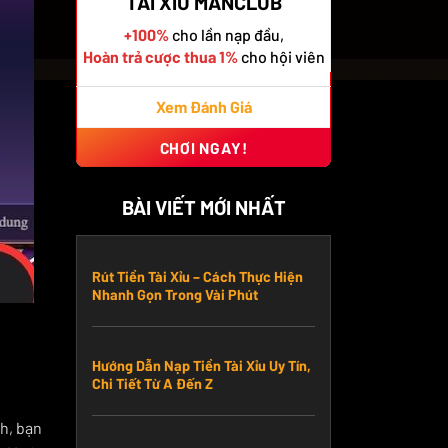
TÀI XỈU MANCLUB
+100%
cho lần nạp đầu,
Hoàn trả cược thua 1%
cho hội viên
Xem Đánh Giá
CHƠI NGAY!
BÀI VIẾT MỚI NHẤT
Rút Tiền Tài Xỉu – Cách Thực Hiện
Nhanh Gọn Trong Vài Phút
Hướng Dẫn Nạp Tiền Tài Xỉu Uy Tín,
Chi Tiết Từ A Đến Z
h, bạn