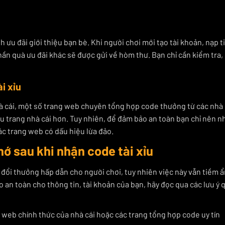
 ưu đãi giới thiệu bạn bè. Khi người chơi mới tạo tài khoản, nạp t
ần quà ưu đãi khác sẽ được gửi về hòm thư. Bạn chỉ cần kiểm tra,
i xỉu
à cái, một số trang web chuyên tổng hợp code thưởng từ các nhà 
ều trang nhà cái hơn. Tuy nhiên, để đảm bảo an toàn bạn chỉ nên n
ác trang web có dấu hiệu lừa đảo.
ớ sau khi nhận code tài xỉu
 đổi thưởng hấp dẫn cho người chơi, tuy nhiên việc này vẫn tiềm 
 an toàn cho thông tin, tài khoản của bạn, hãy đọc qua các lưu ý 
 web chính thức của nhà cái hoặc các trang tổng hợp code uy tín