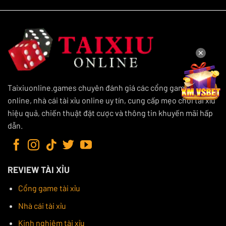
✕
Taixiuonline.games chuyên đánh giá các cổng game tài xỉu
online, nhà cái tài xỉu online uy tín, cung cấp mẹo chơi tài xỉu
hiệu quả, chiến thuật đặt cược và thông tin khuyến mãi hấp
dẫn.
REVIEW TÀI XỈU
Cổng game tài xỉu
Nhà cái tài xỉu
Kinh nghiệm tài xỉu