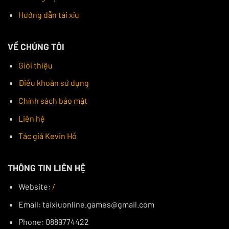
Hướng dẫn tài xỉu
VỀ CHÚNG TÔI
Giới thiệu
Điều khoản sử dụng
Chính sách bảo mật
Liên hệ
Tác giả Kevin Hồ
THÔNG TIN LIÊN HỆ
Website:
/
Email:
taixiuonline.games@gmail.com
Phone: 0889774422