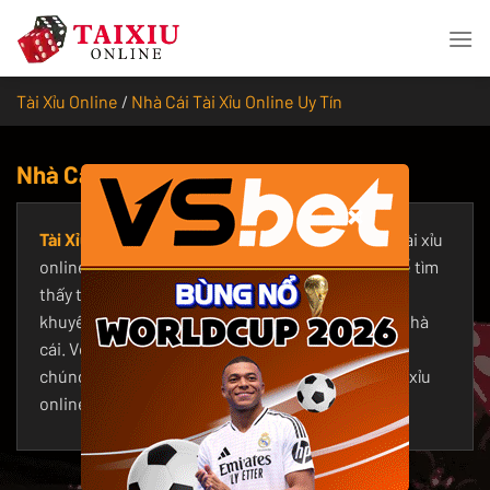
Skip
to
content
Tài Xỉu Online
/
Nhà Cái Tài Xỉu Online Uy Tín
Nhà Cái Tài Xỉu Online Uy Tín
×
Tài Xỉu Online
tổng hợp các bài đánh giá nhà cái tài xỉu
online uy tín hàng đầu hiện nay. Người chơi có thể tìm
thấy thông tin về độ uy tín, bảo mật, tỷ lệ thắng,
khuyến mãi và trải nghiệm người dùng của từng nhà
cái. Với sự chọn lọc kỹ lưỡng và cập nhật liên tục,
chúng tôi giúp bạn lựa chọn được nhà cái chơi tài xỉu
online an toàn, minh bạch và đáng tin cậy nhất.