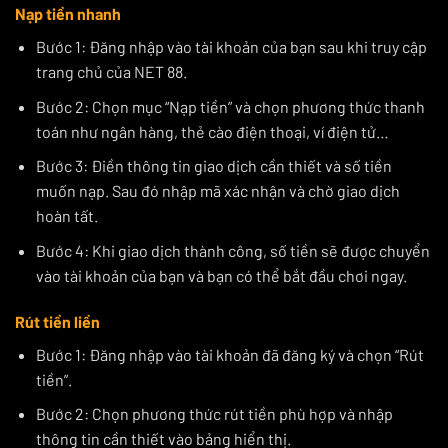
Nạp tiền nhanh
Bước 1: Đăng nhập vào tài khoản của bạn sau khi truy cập
trang chủ của NET 88.
Bước 2: Chọn mục “Nạp tiền” và chọn phương thức thanh
toán như ngân hàng, thẻ cào điện thoại, ví điện tử…
Bước 3: Điền thông tin giao dịch cần thiết và số tiền
muốn nạp. Sau đó nhập mã xác nhận và chờ giao dịch
hoàn tất.
Bước 4: Khi giao dịch thành công, số tiền sẽ được chuyển
vào tài khoản của bạn và bạn có thể bắt đầu chơi ngay.
Rút tiền liền
Bước 1: Đăng nhập vào tài khoản đã đăng ký và chọn “Rút
tiền”.
Bước 2: Chọn phương thức rút tiền phù hợp và nhập
thông tin cần thiết vào bảng hiển thị.