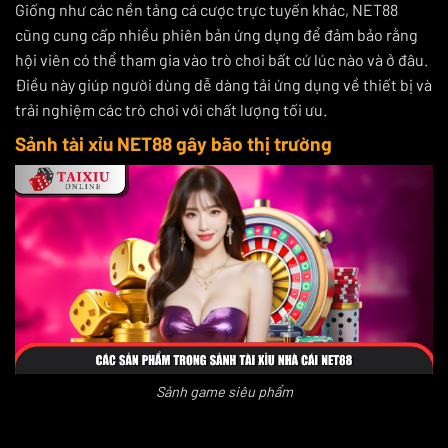
Giống như các nền tảng cá cược trực tuyến khác, NET88
cũng cung cấp nhiều phiên bản ứng dụng để đảm bảo rằng
hội viên có thể tham gia vào trò chơi bất cứ lúc nào và ở đâu.
Điều này giúp người dùng dễ dàng tải ứng dụng về thiết bị và
trải nghiệm các trò chơi với chất lượng tối ưu.
Sảnh tài xỉu NET88 gây bão thị trường
Sảnh game siêu phẩm