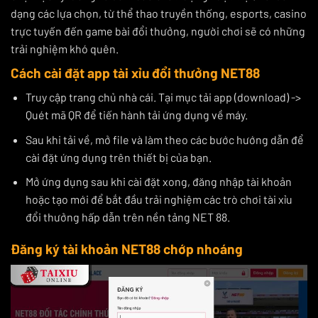
dạng các lựa chọn, từ thể thao truyền thống, esports, casino
trực tuyến đến game bài đổi thưởng, người chơi sẽ có những
trải nghiệm khó quên.
Cách cài đặt app tài xỉu đổi thưởng NET88
Truy cập trang chủ nhà cái. Tại mục tải app (download) ->
Quét mã QR để tiến hành tải ứng dụng về máy.
Sau khi tải về, mở file và làm theo các bước hướng dẫn để
cài đặt ứng dụng trên thiết bị của bạn.
Mở ứng dụng sau khi cài đặt xong, đăng nhập tài khoản
hoặc tạo mới để bắt đầu trải nghiệm các trò chơi tài xỉu
đổi thưởng hấp dẫn trên nền tảng NET 88.
Đăng ký tài khoản NET88 chớp nhoáng