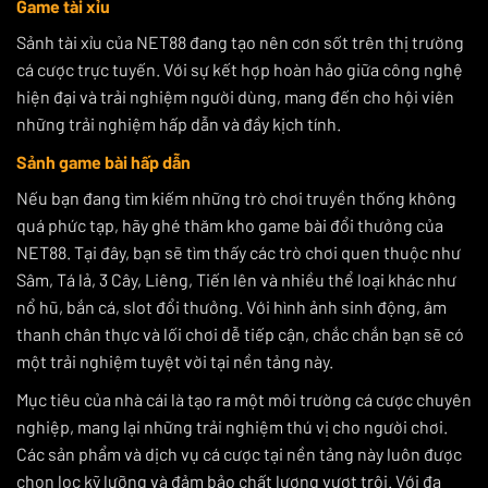
Game tài xỉu
Sảnh tài xỉu của NET88 đang tạo nên cơn sốt trên thị trường
cá cược trực tuyến. Với sự kết hợp hoàn hảo giữa công nghệ
hiện đại và trải nghiệm người dùng, mang đến cho hội viên
những trải nghiệm hấp dẫn và đầy kịch tính.
Sảnh game bài hấp dẫn
Nếu bạn đang tìm kiếm những trò chơi truyền thống không
quá phức tạp, hãy ghé thăm kho game bài đổi thưởng của
NET88. Tại đây, bạn sẽ tìm thấy các trò chơi quen thuộc như
Sâm, Tá lả, 3 Cây, Liêng, Tiến lên và nhiều thể loại khác như
nổ hũ, bắn cá, slot đổi thưởng. Với hình ảnh sinh động, âm
thanh chân thực và lối chơi dễ tiếp cận, chắc chắn bạn sẽ có
một trải nghiệm tuyệt vời tại nền tảng này.
Mục tiêu của nhà cái là tạo ra một môi trường cá cược chuyên
nghiệp, mang lại những trải nghiệm thú vị cho người chơi.
Các sản phẩm và dịch vụ cá cược tại nền tảng này luôn được
chọn lọc kỹ lưỡng và đảm bảo chất lượng vượt trội. Với đa