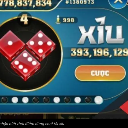
nhận biết thời điểm dừng chơi tài xỉu