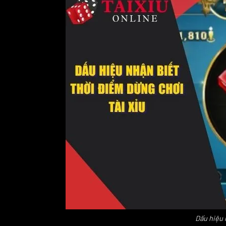
Dấu hiệu 