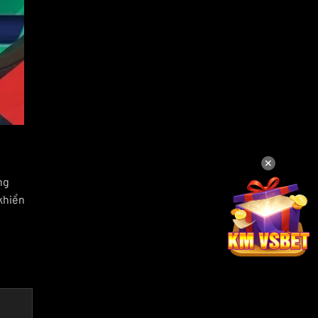
✕
ng
 khiển