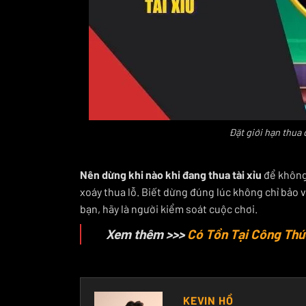
Đặt giới hạn thua 
Nên dừng khi nào khi đang thua tài xỉu
để không
xoáy thua lỗ. Biết dừng đúng lúc không chỉ bảo v
bạn, hãy là người kiểm soát cuộc chơi.
Xem thêm >>>
Có Tồn Tại Công Thứ
KEVIN HỒ