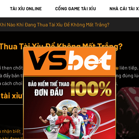
TÀI XỈU ONLINE
CỔNG GAME TÀI XỈU
NHÀ CÁI TÀI X
hi Nào Khi Đang Thua Tài Xỉu Để Không Mất Trắng?
Thua Tài Xỉu Để Không Mất Trắng?
×
i then chốt với bất kỳ người chơi nào. Bởi khi thua
tài xỉu
liên tiếp,
 đẩy bản thân vào tình trạng thua lỗ nặng hơn. Biết dừng đúng lú
à cách chơi khôn ngoan, tránh những hậu quả đáng tiếc.
tài xỉu?
u nhận biết
 khi đang thua tài xỉu