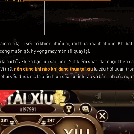
 cảm xúc lại là yếu tố khiến nhiều người thua nhanh chóng. Khi bắt
a càng muốn gỡ, hy vọng may mắn sẽ quay lại.
ại là cái bẫy khiến bạn lún sâu hơn. Mất kiểm soát, đặt cược theo c
Vì thế,
nên dừng khi nào khi đang thua tài xỉu
là câu hỏi quan trọ
phải yếu đuối, mà là biểu hiện của sự tỉnh táo và bản lĩnh của ngườ