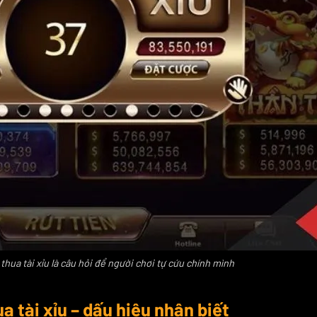
hua tài xỉu là câu hỏi để người chơi tự cứu chính mình
a tài xỉu – dấu hiệu nhận biết