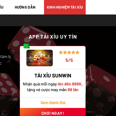
ỈU
HƯỚNG DẪN
KINH NGHIỆM TÀI XỈU
APP TÀI XỈU UY TÍN
1
 tâm lý
5/5
c
TÀI XỈU SUNWIN
Nhận quà mỗi ngày
lên đến 888K
,
tặng vé cược may mắn
88 lần
Xem Đánh Giá
CHƠI NGAY!