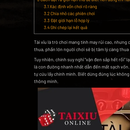
3.1
Xác định vốn chơi rõ ràng
3.2
Chia nhỏ các phiên chơi
3.3
Đặt giới hạn lỗ hợp lý
3.4
Ghi chép lại kết quả
Tài xỉu là trò chơi mang tính may rủi cao, nhưng
thua, phần lớn người chơi sẽ bị tâm lý càng thu
Tuy nhiên, chính suy nghĩ “vận đen sắp hết rồi” l
là con đường nhanh nhất dẫn đến mất sạch vốn. 
tự cứu lấy chính mình. Biết dừng đúng lúc không 
thông minh.