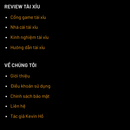
REVIEW TÀI XỈU
Cổng game tài xỉu
Nhà cái tài xỉu
Kinh nghiệm tài xỉu
Hướng dẫn tài xỉu
VỀ CHÚNG TÔI
Giới thiệu
Điều khoản sử dụng
Chính sách bảo mật
Liên hệ
Tác giả Kevin Hồ