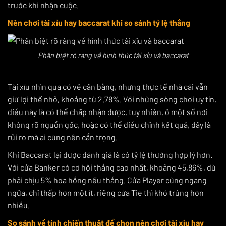
trước khi nhận cuộc.
Nên chơi tài xỉu hay baccarat khi so sánh tỷ lệ thắng
Phân biệt rõ ràng về hình thức tài xỉu và baccarat
Tài xỉu nhìn qua có vẻ cân bằng, nhưng thực tế nhà cái vẫn
giữ lợi thế nhỏ, khoảng từ 2.78%. Với những sòng chơi uy tín,
điều này là có thể chấp nhận được, tuy nhiên, ở một số nơi
không rõ nguồn gốc, hoặc có thể điều chỉnh kết quả, đây là
rủi ro mà ai cũng nên cẩn trọng.
Khi Baccarat lại được đánh giá là có tỷ lệ thưởng hợp lý hơn.
Với cửa Banker có cơ hội thắng cao nhất, khoảng 45,86%, dù
phải chịu 5% hoa hồng nếu thắng. Cửa Player cũng ngang
ngửa, chỉ thấp hơn một ít, riêng cửa Tie thì khó trúng hơn
nhiều.
So sánh về tính chiến thuật để chọn nên chơi tài xỉu hay