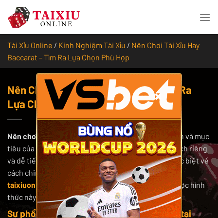
Skip
to
content
Tài Xỉu Online
/
Kinh Nghiệm Tài Xỉu
/
Nên Chơi Tài Xỉu Hay
Baccarat – Tìm Ra Lựa Chọn Phù Hợp
Nên Chơi Tài Xỉu Hay Baccarat – Tìm Ra
×
Lựa Chọn Phù Hợp
Nên chơi tài xỉu hay baccarat
phụ thuộc vào sở thích và mục
tiêu của mỗi thành viên. Cả hai đều hấp dẫn theo cách riêng
và dễ tiếp cận cho người mới, nhưng cũng có sự khác biệt về
cách chinh phục và tỉ lệ thắng. Cùng trang
taixiuonline.games
khám phá rõ hơn để xác định được hình
thức này là phù hợp với phong cách cá nhân.
Sự phổ biến của Tài xỉu và Baccarat ở hiện tại