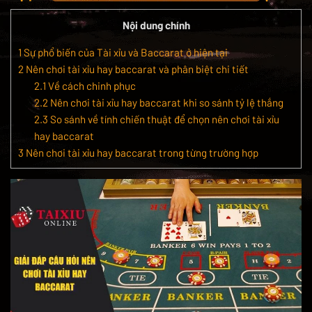
Nội dung chính
1
Sự phổ biến của Tài xỉu và Baccarat ở hiện tại
2
Nên chơi tài xỉu hay baccarat và phân biệt chi tiết
2.1
Về cách chinh phục
2.2
Nên chơi tài xỉu hay baccarat khi so sánh tỷ lệ thắng
2.3
So sánh về tính chiến thuật để chọn nên chơi tài xỉu
hay baccarat
3
Nên chơi tài xỉu hay baccarat trong từng trường hợp