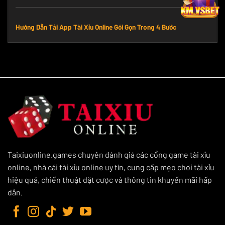
Hướng Dẫn Tải App Tài Xỉu Online Gói Gọn Trong 4 Bước
Taixiuonline.games chuyên đánh giá các cổng game tài xỉu
online, nhà cái tài xỉu online uy tín, cung cấp mẹo chơi tài xỉu
hiệu quả, chiến thuật đặt cược và thông tin khuyến mãi hấp
dẫn.