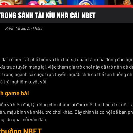
Sảnh tài xỉu ăn khách
ỉu đã trở nên rất phổ biến và thu hút sự quan tâm của đông đảo hội
xỉu trực tuyến mang lại, việc tham gia trò chơi này đã trở nên dễ 
t trong ngành cá cược trực tuyến, người chơi có thể tận hưởng n
à trải nghiệm tuyệt vời.
nh game bài
ển và hiện đại, lý tưởng cho những ai đam mê thử thách trí tuệ. Tạ
lên, mậu binh và nhiều trò chơi khác. Đây chính là cơ hội để bạn p
ng lớn qua mỗi ván đấu.
i thưởng NBET