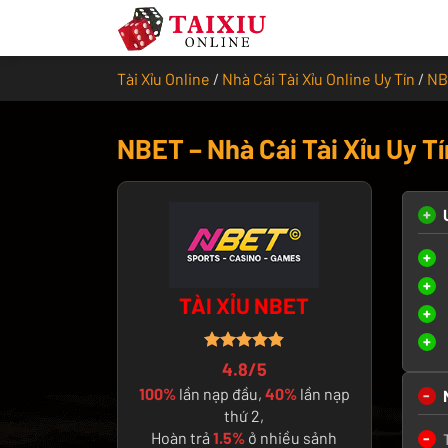
Skip
to
content
Tài Xỉu Online
/
Nhà Cái Tài Xỉu Online Uy Tín
/
NBE
NBET – Nhà Cái Tài Xỉu Uy Tí
TÀI XỈU NBET
4.8/5
100%
lần nạp đầu,
40%
lần nạp
thứ 2,
Hoàn trả
1.5%
ở nhiều sảnh