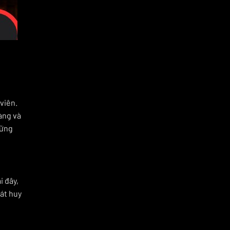
 viên.
dàng và
hững
i đây,
hát huy