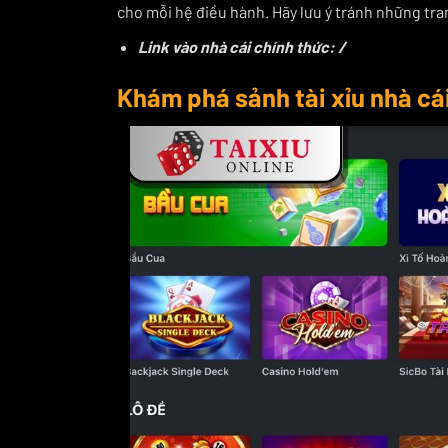
cho mỗi hệ điều hành. Hãy lưu ý tránh những tra
Link vào nhà cái chính thức: /
Khám phá sảnh tài xỉu nhà cá