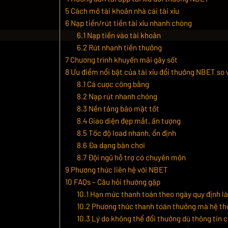
5
Cách mở tài khoản nhà cái tài xỉu
6
Nạp tiền/rút tiền tài xỉu nhanh chóng
6.1
Nạp tiền vào tài khoản
6.2
Rút nhanh tiền thưởng
7
Chương trình khuyến mãi gây sốt
8
Ưu điểm nổi bật của tài xỉu đổi thưởng NBET so v
8.1
Cá cược công bằng
8.2
Nạp rút nhanh chóng
8.3
Nền tảng bảo mật tốt
8.4
Giao diện đẹp mắt, ấn tượng
8.5
Tốc độ load nhanh, ổn định
8.6
Đa dạng bàn chơi
8.7
Đội ngũ hỗ trợ có chuyên môn
9
Phương thức liên hệ với NBET
10
FAQs – Câu hỏi thường gặp
10.1
Hạn mức thanh toán theo ngày quy định là
10.2
Phương thức thanh toán thưởng mà hệ th
10.3
Lý do không thể đổi thưởng dù thông tin c