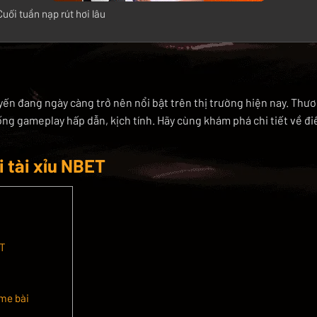
Cuối tuần nạp rút hơi lâu
yến đang ngày càng trở nên nổi bật trên thị trường hiện nay. Thư
ống gameplay hấp dẫn, kịch tính. Hãy cùng khám phá chi tiết về đ
i tài xỉu NBET
ET
me bài