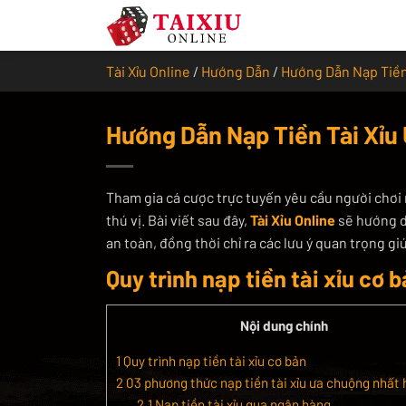
Skip
to
content
Tài Xỉu Online
/
Hướng Dẫn
/
Hướng Dẫn Nạp Tiền T
Hướng Dẫn Nạp Tiền Tài Xỉu U
Tham gia cá cược trực tuyến yêu cầu người chơi n
thú vị. Bài viết sau đây,
Tài Xỉu Online
sẽ hướng d
an toàn, đồng thời chỉ ra các lưu ý quan trọng gi
Quy trình nạp tiền tài xỉu cơ 
Nội dung chính
1
Quy trình nạp tiền tài xỉu cơ bản
2
03 phương thức nạp tiền tài xỉu ưa chuộng nhất 
2.1
Nạp tiền tài xỉu qua ngân hàng