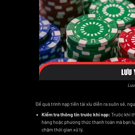
Lưu 
Để quá trình nạp tiền tài xỉu diễn ra suôn sẻ, n
Kiểm tra thông tin trước khi nạp:
Trước khi th
hàng hoặc phương thức thanh toán mà bạn lựa 
chậm thời gian xử lý.