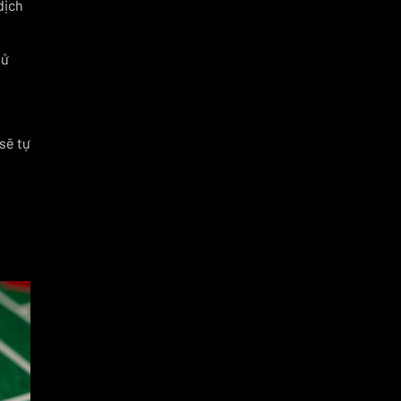
dịch
sử
.
 sẽ tự