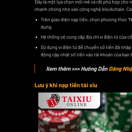
Đây là một lựa chọn mới mẻ và rất phù hợp cho 
nhanh chóng nhờ vào công nghệ blockchain. Cá
Trên giao diện nạp tiền, chọn phương thức “Nạ
dụng.
Hệ thống sẽ cung cấp địa chỉ ví điện tử của cổ
Sử dụng ví điện tử để chuyển số tiền đã nhập v
động cập nhật số tiền vào tài khoản của bạn 
Xem thêm >>> Hướng Dẫn
Đăng Nhậ
Lưu ý khi nạp tiền tài xỉu