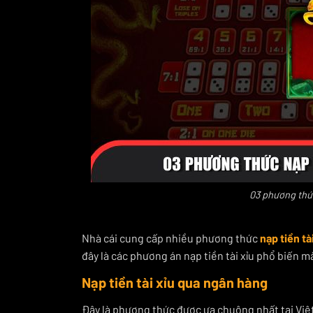
03 phương thức
Nhà cái cung cấp nhiều phương thức
nạp tiền tà
đây là các phương án nạp tiền tài xỉu phổ biến 
Nạp tiền tài xỉu qua ngân hàng
Đây là phương thức được ưa chuộng nhất tại Việt