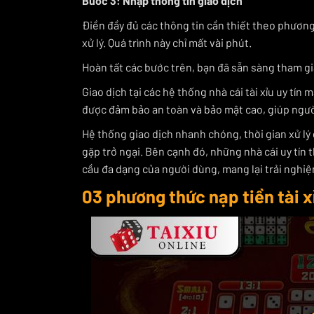
Bước 3: Nhập thông tin giao dịch
Điền đầy đủ các thông tin cần thiết theo phươn
xử lý. Quá trình này chỉ mất vài phút.
Hoàn tất các bước trên, bạn đã sẵn sàng tham gia
Giao dịch tại các hệ thống nhà cái tài xỉu uy tín
được đảm bảo an toàn và bảo mật cao, giúp người
Hệ thống giao dịch nhanh chóng, thời gian xử lý
gặp trở ngại. Bên cạnh đó, những nhà cái uy tín
cầu đa dạng của người dùng, mang lại trải nghi
03 phương thức nạp tiền tài 