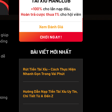
TÀI XỈU MANCLUB
+100%
cho lần nạp đầu,
Hoàn trả cược thua 1%
cho hội viên
Xem Đánh Giá
 giúp
CHƠI NGAY!
thống
BÀI VIẾT MỚI NHẤT
à dễ
Rút Tiền Tài Xỉu – Cách Thực Hiện
Nhanh Gọn Trong Vài Phút
Hướng Dẫn Nạp Tiền Tài Xỉu Uy Tín,
Chi Tiết Từ A Đến Z
hương