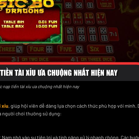
 nạp tiền tài xỉu ưa chuộng nhất hiện nay
i xỉu
, giúp hội viên dễ dàng lựa chọn cách thức phù hợp với mình. 
mà người chơi thường sử dụng:
 Nam nhờ vào sự tiện lợi và tính năng xử lý nhanh chóng. Các bướ