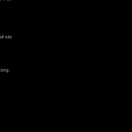
sẽ xác
hóng.