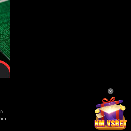
✕
ân
làm