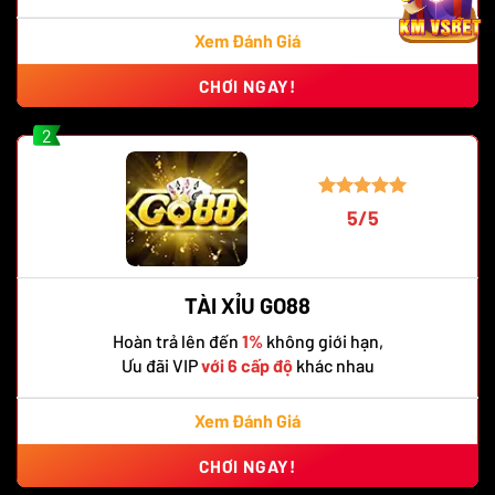
Xem Đánh Giá
CHƠI NGAY!
2
5/5
TÀI XỈU GO88
Hoàn trả lên đến
1%
không giới hạn,
Ưu đãi VIP
với 6 cấp độ
khác nhau
Xem Đánh Giá
CHƠI NGAY!