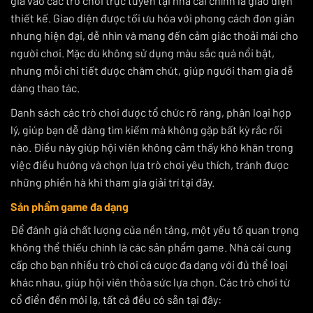
gia vào các trò chơi trực tuyến tại nhà cái chính là giao diện
thiết kế. Giao diện được tối ưu hóa với phong cách đơn giản
nhưng hiện đại, dễ nhìn và mang đến cảm giác thoải mái cho
người chơi. Mặc dù không sử dụng màu sắc quá nổi bật,
nhưng mỗi chi tiết được chăm chút, giúp người tham gia dễ
dàng thao tác.
Danh sách các trò chơi được tổ chức rõ ràng, phân loại hợp
lý, giúp bạn dễ dàng tìm kiếm mà không gặp bất kỳ rắc rối
nào. Điều này giúp hội viên không cảm thấy khó khăn trong
việc điều hướng và chọn lựa trò chơi yêu thích, tránh được
những phiền hà khi tham gia giải trí tại đây.
Sản phẩm game đa dạng
Để đánh giá chất lượng của nền tảng, một yếu tố quan trọng
không thể thiếu chính là các sản phẩm game. Nhà cái cung
cấp cho bạn nhiều trò chơi cá cược đa dạng với đủ thể loại
khác nhau, giúp hội viên thỏa sức lựa chọn. Các trò chơi từ
cổ điển đến mới lạ, tất cả đều có sẵn tại đây: