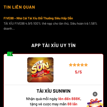
TIN LIÊN QUAN
FIVE88 – Nhà Cái Tài Xỉu Đổi Thưởng Siêu Hấp Dẫn
TÀI XỈU FIVE88 4.9/5 100% thẻ nạp cho tân thủ, Siêu hoàn trả 1.58%
doanh...
APP TÀI XỈU UY TÍN
1
5/5
TÀI XỈU SUNWIN
✕
Nhận quà mỗi ngày
lên đến 888K
,
tặng vé cược may mắn
88 lần