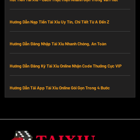
Hướng Dẫn Nạp Tiền Tài Xỉu Uy Tín, Chi Tiết Từ A Đến Z
Hướng Dẫn Đăng Nhập Tài Xỉu Nhanh Chóng, An Toàn
Hướng Dẫn Đăng Ký Tài Xỉu Online Nhận Code Thưởng Cực VIP
Hướng Dẫn Tải App Tài Xỉu Online Gói Gọn Trong 4 Bước