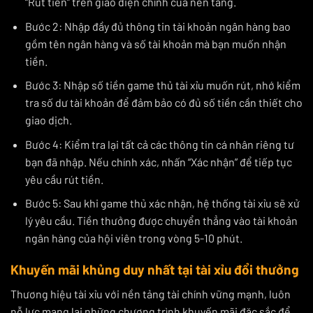
“Rút tiền” trên giao diện chính của nền tảng.
Bước 2: Nhập đầy đủ thông tin tài khoản ngân hàng bao
gồm tên ngân hàng và số tài khoản mà bạn muốn nhận
tiền.
Bước 3: Nhập số tiền game thủ tài xỉu muốn rút, nhớ kiểm
tra số dư tài khoản để đảm bảo có đủ số tiền cần thiết cho
giao dịch.
Bước 4: Kiểm tra lại tất cả các thông tin cá nhân riêng tư
bạn đã nhập. Nếu chính xác, nhấn “Xác nhận” để tiếp tục
yêu cầu rút tiền.
Bước 5: Sau khi game thủ xác nhận, hệ thống tài xỉu sẽ xử
lý yêu cầu. Tiền thưởng được chuyển thẳng vào tài khoản
ngân hàng của hội viên trong vòng 5-10 phút.
Khuyến mãi khủng duy nhất tại tài xỉu đổi thưởng
Thương hiệu tài xỉu với nền tảng tài chính vững mạnh, luôn
nỗ lực mang lại những chương trình khuyến mãi đặc sắc để