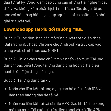
đầu tư rất kỹ lưỡng, đảm bảo cung cấp những trải nghiệm đầy
thú vị và không kém phần kịch tính. Tất cả đều được tối ưu
hóa với nền tảng hiện đại, giúp người chơi có những giờ phút
giải trí tuyệt vời.
Download app tài xỉu đổi thưởng MIBET
Bước 1: Trước tiên, bạn cần mở trình duyệt trên điện thoại
(Safari cho iOS hoặc Chrome cho Android) và truy cập vào
trang web chính thức của MIBET.
Bước 2: Khi đã vào trang chủ, tìm và nhấn vào mục “Tải ứng
dụng” hoặc biểu tượng tải ứng dụng phù hợp với hệ điều
hành trên điện thoại của bạn.
Bước 3: Tải ứng dụng tài xỉu
Nhấn vào liên kết tải ứng dụng cho hệ điều hành iOS và
làm theo hướng dẫn để tải về.
Nhấn vào liên kết tải tài xỉu file APK. Sau khi tải file xong,
mở thư mục “Tải xuống” trên điện thoại và mở file APK.