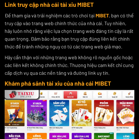
Link truy cập nhà cái tài xỉu MIBET
Để tham gia và trải nghiệm các trò chơi tại
MIBET
, bạn có thể
truy cập vào trang web chính thức của nhà cái. Tuy nhiên,
hãy luôn nhớ rằng việc lựa chọn trang web đáng tin cậy là rất
quan trọng. Đảm bảo rằng bạn truy cập đúng liên kết chính
thức để tránh những nguy cơ từ các trang web giả mạo.
Hãy cẩn thận với những trang web không rõ nguồn gốc hoặc
các liên kết không chính thức. Thương hiệu cam kết chỉ cung
cấp dịch vụ qua các nền tảng và đường link uy tín.
Khám phá sảnh tài xỉu của nhà cái MIBET