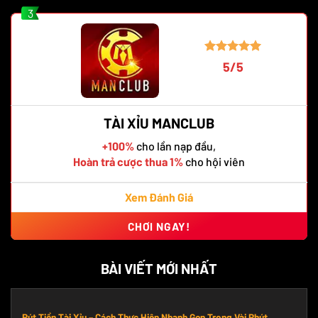
3
5/5
TÀI XỈU MANCLUB
+100%
cho lần nạp đầu,
Hoàn trả cược thua 1%
cho hội viên
Xem Đánh Giá
CHƠI NGAY!
BÀI VIẾT MỚI NHẤT
Rút Tiền Tài Xỉu – Cách Thực Hiện Nhanh Gọn Trong Vài Phút