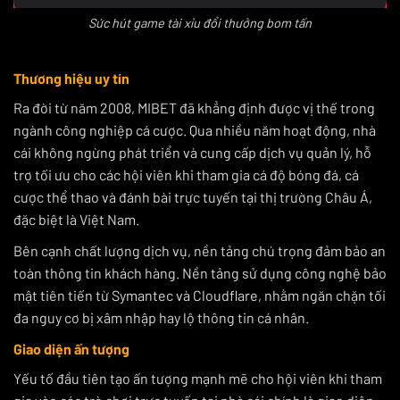
Sức hút game tài xỉu đổi thưởng bom tấn
Thương hiệu uy tín
Ra đời từ năm 2008, MIBET đã khẳng định được vị thế trong
ngành công nghiệp cá cược. Qua nhiều năm hoạt động, nhà
cái không ngừng phát triển và cung cấp dịch vụ quản lý, hỗ
trợ tối ưu cho các hội viên khi tham gia cá độ bóng đá, cá
cược thể thao và đánh bài trực tuyến tại thị trường Châu Á,
đặc biệt là Việt Nam.
Bên cạnh chất lượng dịch vụ, nền tảng chú trọng đảm bảo an
toàn thông tin khách hàng. Nền tảng sử dụng công nghệ bảo
mật tiên tiến từ Symantec và Cloudflare, nhằm ngăn chặn tối
đa nguy cơ bị xâm nhập hay lộ thông tin cá nhân.
Giao diện ấn tượng
Yếu tố đầu tiên tạo ấn tượng mạnh mẽ cho hội viên khi tham