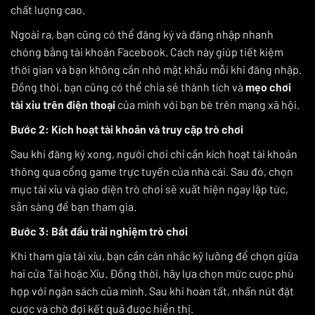
chất lượng cao.
Ngoài ra, bạn cũng có thể đăng ký và đăng nhập nhanh
chóng bằng tài khoản Facebook. Cách này giúp tiết kiệm
thời gian và bạn không cần nhớ mật khẩu mỗi khi đăng nhập.
Đồng thời, bạn cũng có thể chia sẻ thành tích và
mẹo chơi
tài xỉu trên điện thoại
của mình với bạn bè trên mạng xã hội.
Bước 2: Kích hoạt tài khoản và truy cập trò chơi
Sau khi đăng ký xong, người chơi chỉ cần kích hoạt tài khoản
thông qua cổng game trực tuyến của nhà cái. Sau đó, chọn
mục tài xỉu và giao diện trò chơi sẽ xuất hiện ngay lập tức,
sẵn sàng để bạn tham gia.
Bước 3: Bắt đầu trải nghiệm trò chơi
Khi tham gia tài xỉu, bạn cần cân nhắc kỹ lưỡng để chọn giữa
hai cửa Tài hoặc Xỉu. Đồng thời, hãy lựa chọn mức cược phù
hợp với ngân sách của mình. Sau khi hoàn tất, nhấn nút đặt
cược và chờ đợi kết quả được hiển thị.