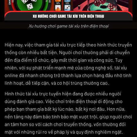
Xu hướng chơi game tài xỉu trên điện thoại
Hiện nay, việc tham gia tài xỉu trực tiếp theo hình thức truyền
thống còn nhiều bất tiện. Người chơi thường phải di chuyển
đến địa điểm tổ chức, gây mất thời gian và công sức. Tuy
nhiên, với sự phát triển mạnh mẽ của công nghệ số, tài xỉu
online đã nhanh chóng trở thành lựa chọn hàng đầu nhờ tính
linh hoạt, dễ tiếp cận, và cơ hội trúng thưởng cao.
Hình thức tài xỉu trực tuyến hiện đang được nhiều người
dùng đánh giá cao. Việc chơi trên điện thoại di động cho
phép bạn tham gia bất kỳ lúc nào, bất kỳ nơi đâu. Hơn nữa,
nền tảng này đảm bảo tính bảo mật vượt trội, giúp người chơi
an tâm hơn so với cách chơi truyền thống, vốn thường đối
mặt với những rủi ro về pháp lý và quy định nghiêm ngặt.