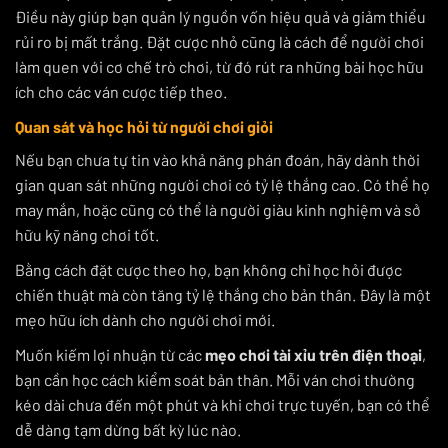
Điều này giúp bạn quản lý nguồn vốn hiệu quả và giảm thiểu
rủi ro bị mất trắng. Đặt cược nhỏ cũng là cách để người chơi
làm quen với cơ chế trò chơi, từ đó rút ra những bài học hữu
ích cho các ván cược tiếp theo.
Quan sát và học hỏi từ người chơi giỏi
Nếu bạn chưa tự tin vào khả năng phán đoán, hãy dành thời
gian quan sát những người chơi có tỷ lệ thắng cao. Có thể họ
may mắn, hoặc cũng có thể là người giàu kinh nghiệm và sở
hữu kỹ năng chơi tốt.
Bằng cách đặt cược theo họ, bạn không chỉ học hỏi được
chiến thuật mà còn tăng tỷ lệ thắng cho bản thân. Đây là một
mẹo hữu ích dành cho người chơi mới.
Muốn kiếm lợi nhuận từ các
mẹo chơi tài xỉu trên điện thoại
,
bạn cần học cách kiểm soát bản thân. Mỗi ván chơi thường
kéo dài chưa đến một phút và khi chơi trực tuyến, bạn có thể
dễ dàng tạm dừng bất kỳ lúc nào.