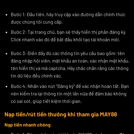
Bước 1: Đầu tiên, hãy truy cập vào đường dẫn chính thức
được chúng tôi cung cấp.
Bước 2: Tại trang chủ, bạn sẽ thấy hiển thị phần đăng ký.
Click nhanh vào đó để bắt đầu khởi tạo tài khoản mới.
Bước 3: Điền đầy đủ các thông tin yêu cầu bao gồm: tên
đăng nhập hội viên, mật khẩu an toàn, xác nhận mật khẩu,
tên hiển thị và mã captcha. Hãy chắc chắn rằng các thông
tin dữ liệu đều chính xác.
Bước 4: Nhấn vào nút “Đăng ký” để xác nhận hoàn tất. Bạn
nên kiểm tra lại thông tin một lần nữa để đảm bảo không
có sai sót, giúp tiết kiệm thời gian.
Nạp tiền/rút tiền thưởng khi tham gia MAY88
Nạp tiền nhanh chóng