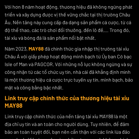
Với hơn 8 năm hoạt động, thương hiệu đã không ngừng phát
triển và xây dựng được vị thế vững chắc tại thị trường Châu
Âu. Nền tảng này cung cấp đa dạng sản phẩm cá cược, từ cá
độ thể thao, các trò chơi đổi thưởng, đến lô đề,… Trong đó,
tài xỉu và bóng đá là sản phẩm nổi bật nhất.
Năm 2023,
MAY88
đã chính thức gia nhập thị trường tài xỉu
Châu Á với giấy phép hoạt động minh bạch từ Ủy ban Cờ bạc
Isle of Man và PAGCOR. Với những nỗ lực không ngừng và sự
công nhận từ các tổ chức uy tín, nhà cái đã khẳng định mình
là một thương hiệu cá cược trực tuyến uy tín, minh bạch, bảo
mật và công bằng bậc nhất.
Link truy cập chính thức của thương hiệu tài xỉu
MAY88
Link truy cập chính thức của nền tảng tài xỉu MAY88 là một
địa chỉ uy tín và an toàn cho người dùng. Tuy nhiên, để đảm
bảo an toàn tuyệt đối, bạn nên cẩn thận với các link lừa đảo