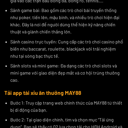
gia vào các trận đấu bóng đá, bóng rổ, tennis,…
Sảnh game bài: Bao gồm các trò chơi bài truyền thống
như poker, tiến lên, mậu binh, và nhiều trò chơi hiện đại
khác. Đây là nơi để người dùng thể hiện kỹ năng chiến
thuật và giành chiến thắng lớn.
Sảnh casino trực tuyến: Cung cấp các trò chơi casino phổ
biến như baccarat, roulette, blackjack với trải nghiệm
như tại sòng bạc thực tế.
Sảnh slots và mini game: Đa dạng các trò chơi slots và
mini game với giao diện đẹp mắt và cơ hội trúng thưởng
cao.
Tải app tài xỉu ăn thưởng MAY88
Bước 1: Truy cập trang web chính thức của MAY88 từ thiết
bị di động của bạn.
Bước 2: Tại giao diện chính, tìm và chọn mục “Tải ứng
dụng”. Bạn sẽ thấy có 02 lựa chọn tải cho HĐH Android và