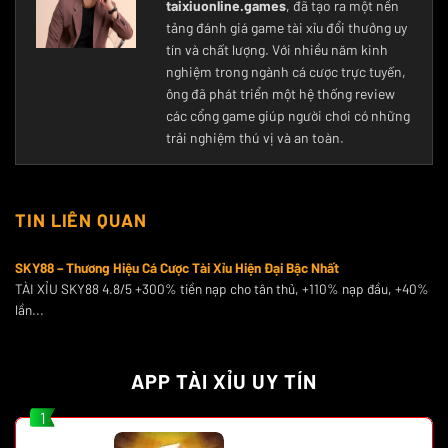
taixiuonline.games
, đã tạo ra một nền
tảng đánh giá game tài xỉu đổi thưởng uy
tín và chất lượng. Với nhiều năm kinh
nghiệm trong ngành cá cược trực tuyến,
ông đã phát triển một hệ thống review
các cổng game giúp người chơi có những
trải nghiệm thú vị và an toàn.
TIN LIÊN QUAN
SKY88 – Thương Hiệu Cá Cược Tài Xỉu Hiện Đại Bậc Nhất
TÀI XỈU SKY88 4.8/5 +300% tiền nạp cho tân thủ, +110% nạp đầu, +40%
lần...
APP TÀI XỈU UY TÍN
1