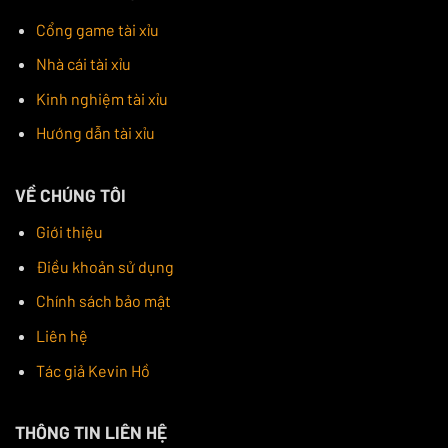
Cổng game tài xỉu
Nhà cái tài xỉu
Kinh nghiệm tài xỉu
Hướng dẫn tài xỉu
VỀ CHÚNG TÔI
Giới thiệu
Điều khoản sử dụng
Chính sách bảo mật
Liên hệ
Tác giả Kevin Hồ
THÔNG TIN LIÊN HỆ