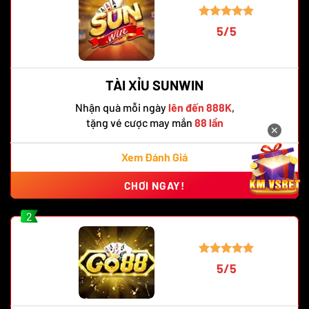
5/5
TÀI XỈU SUNWIN
Nhận quà mỗi ngày
lên đến 888K
,
tặng vé cược may mắn
88 lần
✕
Xem Đánh Giá
CHƠI NGAY!
2
5/5