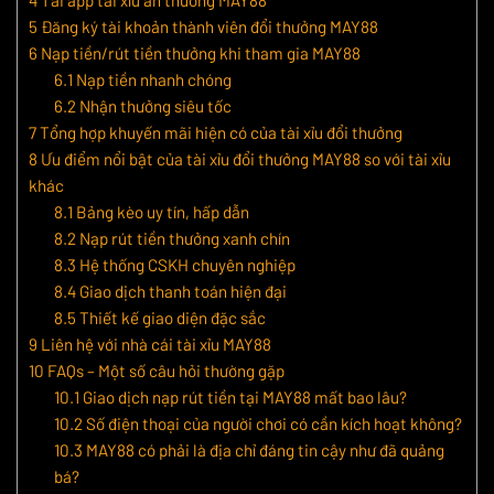
5
Đăng ký tài khoản thành viên đổi thưởng MAY88
6
Nạp tiền/rút tiền thưởng khi tham gia MAY88
6.1
Nạp tiền nhanh chóng
6.2
Nhận thưởng siêu tốc
7
Tổng hợp khuyến mãi hiện có của tài xỉu đổi thưởng
8
Ưu điểm nổi bật của tài xỉu đổi thưởng MAY88 so với tài xỉu
khác
8.1
Bảng kèo uy tín, hấp dẫn
8.2
Nạp rút tiền thưởng xanh chín
8.3
Hệ thống CSKH chuyên nghiệp
8.4
Giao dịch thanh toán hiện đại
8.5
Thiết kế giao diện đặc sắc
9
Liên hệ với nhà cái tài xỉu MAY88
10
FAQs – Một số câu hỏi thường gặp
10.1
Giao dịch nạp rút tiền tại MAY88 mất bao lâu?
10.2
Số điện thoại của người chơi có cần kích hoạt không?
10.3
MAY88 có phải là địa chỉ đáng tin cậy như đã quảng
bá?