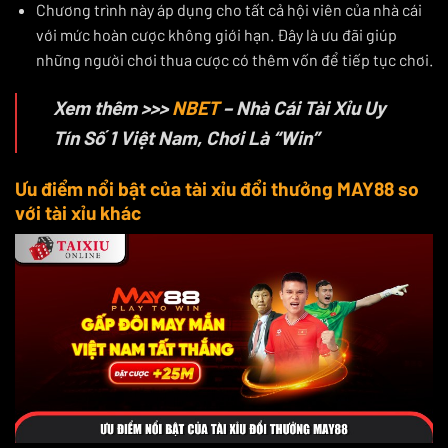
Chương trình này áp dụng cho tất cả hội viên của nhà cái
với mức hoàn cược không giới hạn. Đây là ưu đãi giúp
những người chơi thua cược có thêm vốn để tiếp tục chơi.
Xem thêm >>>
NBET
– Nhà Cái Tài Xỉu Uy
Tín Số 1 Việt Nam, Chơi Là “Win”
Ưu điểm nổi bật của tài xỉu đổi thưởng MAY88 so
với tài xỉu khác