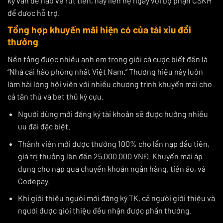
kỳ vấn đề nào về rút tiền, hãy liên hệ ngay với bộ phận CSKH
để được hỗ trợ.
Tổng hợp khuyến mãi hiện có của tài xỉu đổi
thưởng
Nền tảng được nhiều anh em trong giới cá cược biết đến là
“Nhà cái hào phóng nhất Việt Nam.” Thương hiệu này luôn
làm hài lòng hội viên với nhiều chương trình khuyến mãi cho
cả tân thủ và bet thủ kỳ cựu.
Người dùng mới đăng ký tài khoản sẽ được hưởng nhiều
ưu đãi đặc biệt.
Thành viên mới được thưởng 100% cho lần nạp đầu tiên,
giá trị thưởng lên đến 25.000.000 VNĐ. Khuyến mãi áp
dụng cho nạp qua chuyển khoản ngân hàng, tiền ảo, và
Codepay.
Khi giới thiệu người mới đăng ký TK, cả người giới thiệu và
người được giới thiệu đều nhận được phần thưởng.