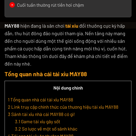
Cuối tuần thường rút tiền hơi chậm
MAY88
hiện đang là sân chơi
tài xỉu
đổi thưởng cực kỳ hấp
dẫn, thu hút đông đảo người tham gia. Nền tảng này mang
đến cho người dùng một thế giới sống động với nhiều sản
phẩm cá cược hấp dẫn cùng tính năng mới thú vị, cuốn hút.
Tham khảo thông tin dưới đây để khám phá chi tiết về điểm
đến này nhé.
Tổng quan nhà cái tài xỉu MAY88
Nội dung chính
1
Tổng quan nhà cái tài xỉu MAY88
2
Link truy cập chính thức của thương hiệu tài xỉu MAY88
3
Sảnh tài xỉu nhà cái MAY88 có gì!
3.1
Game tài xỉu gây sốt
3.2
Sơ lược về một số sảnh khác
4
Tải app tài xỉu ăn thưởng MAY88