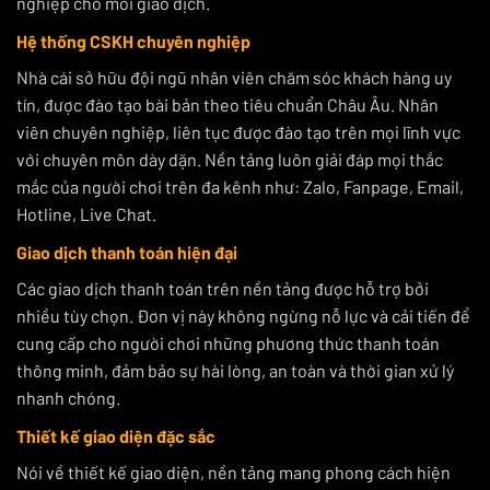
nghiệp cho mỗi giao dịch.
Hệ thống CSKH chuyên nghiệp
Nhà cái sở hữu đội ngũ nhân viên chăm sóc khách hàng uy
tín, được đào tạo bài bản theo tiêu chuẩn Châu Âu. Nhân
viên chuyên nghiệp, liên tục được đào tạo trên mọi lĩnh vực
với chuyên môn dày dặn. Nền tảng luôn giải đáp mọi thắc
mắc của người chơi trên đa kênh như: Zalo, Fanpage, Email,
Hotline, Live Chat.
Giao dịch thanh toán hiện đại
Các giao dịch thanh toán trên nền tảng được hỗ trợ bởi
nhiều tùy chọn. Đơn vị này không ngừng nỗ lực và cải tiến để
cung cấp cho người chơi những phương thức thanh toán
thông minh, đảm bảo sự hài lòng, an toàn và thời gian xử lý
nhanh chóng.
Thiết kế giao diện đặc sắc
Nói về thiết kế giao diện, nền tảng mang phong cách hiện