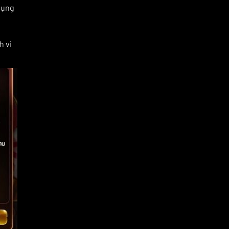
dụng
h vi