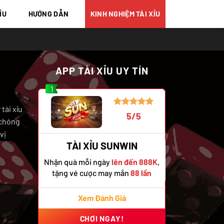
ỈU
HƯỚNG DẪN
KINH NGHIỆM TÀI XỈU
APP TÀI XỈU UY TÍN
1
tài xỉu
5/5
 chóng
vị
TÀI XỈU SUNWIN
Nhận quà mỗi ngày
lên đến 888K
,
tặng vé cược may mắn
88 lần
Xem Đánh Giá
CHƠI NGAY!