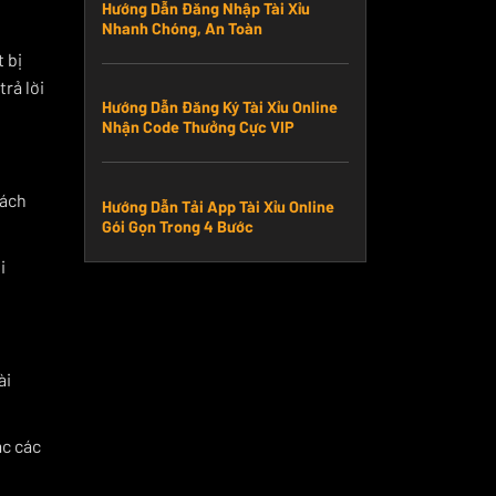
Hướng Dẫn Đăng Nhập Tài Xỉu
Nhanh Chóng, An Toàn
t bị
rả lời
Hướng Dẫn Đăng Ký Tài Xỉu Online
Nhận Code Thưởng Cực VIP
cách
Hướng Dẫn Tải App Tài Xỉu Online
Gói Gọn Trong 4 Bước
i
ài
ác các