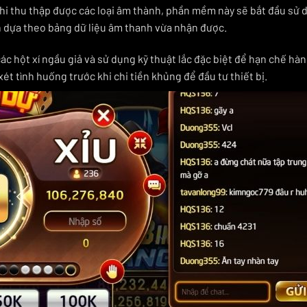
i thu thập được các loại âm thành, phần mềm này sẽ bắt đầu sử 
n dựa theo bảng dữ liệu âm thanh vừa nhận được.
ác hột xí ngầu giả và sử dụng kỹ thuật lắc đặc biệt để hạn chế hàn
ét tình huống trước khi chi tiền khủng để đầu tư thiết bị.