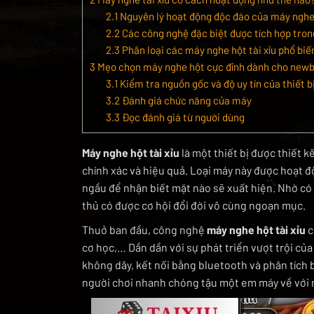
2.1
Nguyên lý hoạt động độc đáo của máy nghe 
2.2
Các công nghệ đặc biệt được tích hợp tro
2.3
Phân loại các máy nghe hột tài xỉu phổ biế
3
Mẹo chọn máy nghe hột cực đỉnh dành cho newb
3.1
Kiểm tra nguồn gốc và độ uy tín của thiết b
3.2
Đánh giá chức năng của máy
3.3
Đọc đánh giá từ người dùng
Máy nghe hột tài xỉu
là một thiết bị được thiết 
chính xác và hiệu quả. Loại máy này được hoạt đ
ngầu để nhận biết mặt nào sẽ xuất hiện. Nhờ có 
thủ có được cơ hội đổi đời vô cùng ngoạn mục.
Thuở ban đầu, công nghệ
máy nghe hột tài xỉu
c
cơ học,… Dần dần với sự phát triển vượt trội của
không dây, kết nối bằng bluetooth và phân tíc
người chơi nhanh chóng tậu một em máy về với 