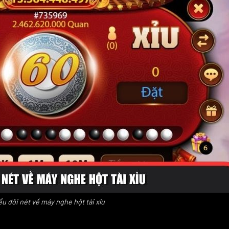
ểu đôi nét về máy nghe hột tài xỉu