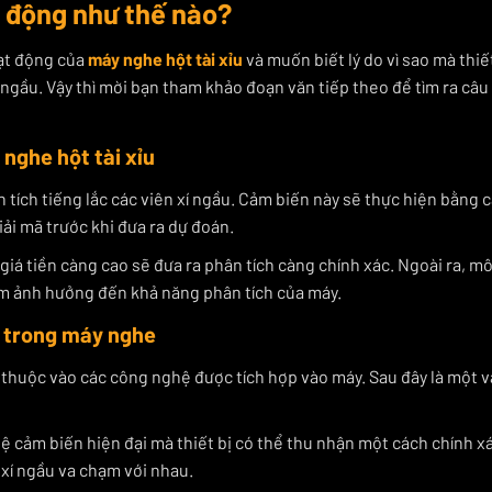
t động như thế nào?
oạt động của
máy nghe hột tài xỉu
và muốn biết lý do vì sao mà thiế
 ngầu. Vậy thì mời bạn tham khảo đoạn văn tiếp theo để tìm ra câu t
nghe hột tài xỉu
tích tiếng lắc các viên xí ngầu. Cảm biến này sẽ thực hiện bằng 
ải mã trước khi đưa ra dự đoán.
giá tiền càng cao sẽ đưa ra phân tích càng chính xác. Ngoài ra, mô
àm ảnh hưởng đến khả năng phân tích của máy.
p trong máy nghe
ụ thuộc vào các công nghệ được tích hợp vào máy. Sau đây là một v
 cảm biến hiện đại mà thiết bị có thể thu nhận một cách chính x
 xí ngầu va chạm với nhau.