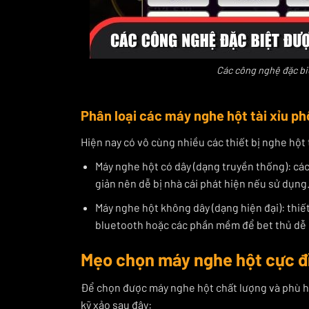
Các công nghệ đặc bi
Phân loại các máy nghe hột tài xỉu ph
Hiện nay có vô cùng nhiều các thiết bị nghe hột 
Máy nghe hột có dây (dạng truyền thống): các
giản nên dễ bị nhà cái phát hiện nếu sử dụng
Máy nghe hột không dây (dạng hiện đại): thiết
bluetooth hoặc các phần mềm để bet thủ dễ
Mẹo chọn máy nghe hột cực đ
Để chọn được máy nghe hột chất lượng và phù hợ
kỹ xảo sau đây: