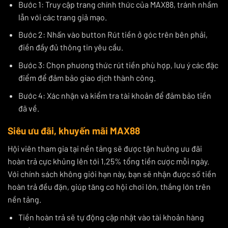
Bước 1: Truy cập trang chính thức của MAX88, tránh nhầm
lẫn với các trang giả mạo.
Bước 2: Nhấn vào button Rút tiền ở góc trên bên phải,
điền đầy đủ thông tin yêu cầu.
Bước 3: Chọn phương thức rút tiền phù hợp, lưu ý các đặc
điểm để đảm bảo giao dịch thành công.
Bước 4: Xác nhận và kiểm tra tài khoản để đảm bảo tiền
đã về.
Siêu ưu đãi, khuyến mãi MAX88
Hội viên tham gia tại nền tảng sẽ được tận hưởng ưu đãi
hoàn trả cực khủng lên tới 1,25% tổng tiền cược mỗi ngày.
Với chính sách không giới hạn này, bạn sẽ nhận được số tiền
hoàn trả đều đặn, giúp tăng cơ hội chơi lớn, thắng lớn trên
nền tảng.
Tiền hoàn trả sẽ tự động cập nhật vào tài khoản hàng