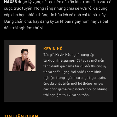
MAX88
được kỳ vọng sẽ tạo nên dấu ấn lớn trong lĩnh vực cá
cược trực tuyến. Mong rằng những chia sẻ vừa rồi đã cung
cấp cho bạn nhiều thông tin hữu ích về nhà cái tài xỉu này.
Đừng chần chừ, hãy đăng ký tài khoản ngay hôm nay và bắt
đầu trải nghiệm thú vị!
KEVIN HỒ
Tác giả
Kevin Hồ
, người sáng lập
taixiuonline.games
, đã tạo ra một nền
tảng đánh giá game tài xỉu đổi thưởng uy
tín và chất lượng. Với nhiều năm kinh
nghiệm trong ngành cá cược trực tuyến,
ông đã phát triển một hệ thống review
các cổng game giúp người chơi có những
trải nghiệm thú vị và an toàn.
TIN LIÊN QUAN