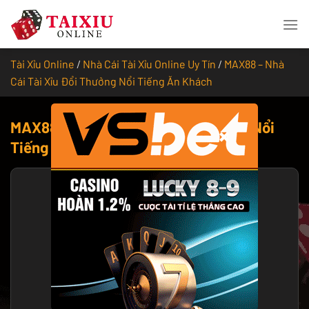
Skip
to
content
Tài Xỉu Online
/
Nhà Cái Tài Xỉu Online Uy Tín
/
MAX88 – Nhà
Cái Tài Xỉu Đổi Thưởng Nổi Tiếng Ăn Khách
MAX88 – Nhà Cái Tài Xỉu Đổi Thưởng Nổi
×
Tiếng Ăn Khách
TÀI XỈU MAX88
4.8/5