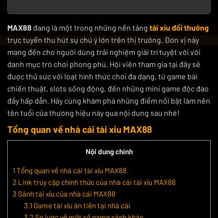
MAX88
đang là một trong những nền tảng
tài xỉu đổi thưởng
trực tuyến thu hút sự chú ý lớn trên thị trường. Đơn vị này
mang đến cho người dùng trải nghiệm giải trí tuyệt vời với
danh mục trò chơi phong phú. Hội viên tham gia tại đây sẽ
được thử sức với loạt hình thức chơi đa dạng, từ game bài
chiến thuật, slots sống động, đến những mini game độc đáo
đầy hấp dẫn. Hãy cùng khám phá những điểm nổi bật làm nên
tên tuổi của thương hiệu này qua nội dung sau nhé!
Tổng quan về nhà cái tài xỉu MAX88
Nội dung chính
1
Tổng quan về nhà cái tài xỉu MAX88
2
Link truy cập chính thức của nhà cái tài xỉu MAX88
3
Sảnh tài xỉu của nhà cái MAX88
3.1
Game tài xỉu ăn tiền tại nhà cái
3.2
Sơ lược về một số game sảnh khác