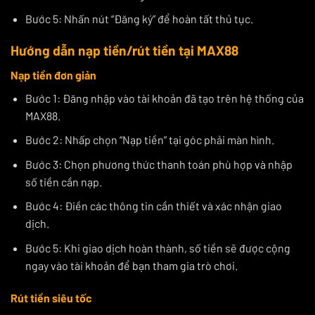
Bước 5: Nhấn nút “Đăng ký” để hoàn tất thủ tục.
Hướng dẫn nạp tiền/rút tiền tại MAX88
Nạp tiền đơn giản
Bước 1: Đăng nhập vào tài khoản đã tạo trên hệ thống của
MAX88.
Bước 2: Nhấp chọn “Nạp tiền” tại góc phải màn hình.
Bước 3: Chọn phương thức thanh toán phù hợp và nhập
số tiền cần nạp.
Bước 4: Điền các thông tin cần thiết và xác nhận giao
dịch.
Bước 5: Khi giao dịch hoàn thành, số tiền sẽ được cộng
ngay vào tài khoản để bạn tham gia trò chơi.
Rút tiền siêu tốc