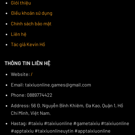
Giới thiệu
Điều khoản sử dụng
Chính sách bảo mật
Liên hệ
Tác giả Kevin Hồ
THÔNG TIN LIÊN HỆ
Website:
/
Email:
taixiuonline.games@gmail.com
Phone: 0889774422
Address: 56 Đ. Nguyễn Bỉnh Khiêm, Đa Kao, Quận 1, Hồ
Chí Minh, Việt Nam.
Hastag: #taixiu #taixiuonline #gametaixiu #taixiuonline
#apptaixiu #taixiuonlineuytin #apptaixiuonline