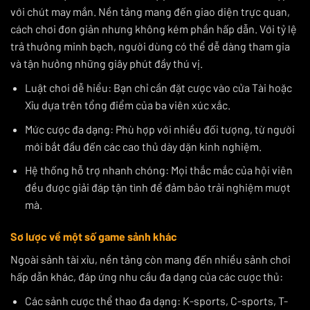
với chút may mắn. Nền tảng mang đến giao diện trực quan,
cách chơi đơn giản nhưng không kém phần hấp dẫn. Với tỷ lệ
trả thưởng minh bạch, người dùng có thể dễ dàng tham gia
và tận hưởng những giây phút đầy thú vị.
Luật chơi dễ hiểu: Bạn chỉ cần đặt cược vào cửa Tài hoặc
Xỉu dựa trên tổng điểm của ba viên xúc xắc.
Mức cược đa dạng: Phù hợp với nhiều đối tượng, từ người
mới bắt đầu đến các cao thủ dày dặn kinh nghiệm.
Hệ thống hỗ trợ nhanh chóng: Mọi thắc mắc của hội viên
đều được giải đáp tận tình để đảm bảo trải nghiệm mượt
mà.
Sơ lược về một số game sảnh khác
Ngoài sảnh tài xỉu, nền tảng còn mang đến nhiều sảnh chơi
hấp dẫn khác, đáp ứng nhu cầu đa dạng của các cược thủ:
Các sảnh cược thể thao đa dạng: K-sports, C-sports, T-