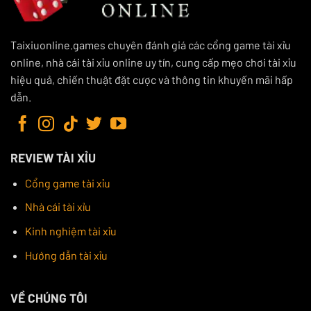
Taixiuonline.games chuyên đánh giá các cổng game tài xỉu
online, nhà cái tài xỉu online uy tín, cung cấp mẹo chơi tài xỉu
hiệu quả, chiến thuật đặt cược và thông tin khuyến mãi hấp
dẫn.
REVIEW TÀI XỈU
Cổng game tài xỉu
Nhà cái tài xỉu
Kinh nghiệm tài xỉu
Hướng dẫn tài xỉu
VỀ CHÚNG TÔI