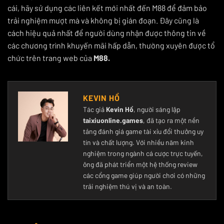
cái, hãy sử dụng các liên kết mới nhất đến M88 để đảm bảo
trải nghiệm mượt mà và không bị gián đoạn. Đây cũng là
cách hiệu quả nhất để người dùng nhận được thông tin về
các chương trình khuyến mãi hấp dẫn, thường xuyên được tổ
chức trên trang web của
M88.
KEVIN HỒ
Tác giả
Kevin Hồ
, người sáng lập
taixiuonline.games
, đã tạo ra một nền
tảng đánh giá game tài xỉu đổi thưởng uy
tín và chất lượng. Với nhiều năm kinh
nghiệm trong ngành cá cược trực tuyến,
ông đã phát triển một hệ thống review
các cổng game giúp người chơi có những
trải nghiệm thú vị và an toàn.