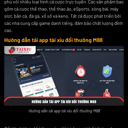
phú với nhiều loại hình cá cược trực tuyến. Các sản phẩm bao
gồm cá cược thể thao, thể thao ảo, eSports, sòng bài, máy
slot, bắn cá, đá gà, xổ số và keno. Tất cả được phát triển bởi
các nhà cung cấp game danh tiếng, đảm bảo chất lượng đỉnh
cao.
Hướng dẫn tải app tài xỉu đổi thưởng M88
Hướng dẫn tải app tài xỉu đổi thưởng M88