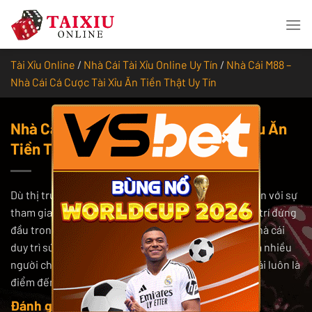
Skip
to
content
Tài Xỉu Online
/
Nhà Cái Tài Xỉu Online Uy Tín
/
Nhà Cái M88 –
Nhà Cái Cá Cược Tài Xỉu Ăn Tiền Thật Uy Tín
Nhà Cái M88 – Nhà Cái Cá Cược Tài Xỉu Ăn
×
Tiền Thật Uy Tín
Dù thị trường cá cược trực tuyến ngày càng phát triển với sự
tham gia của nhiều nhà cái mới,
M88
vẫn giữ vững vị trí đứng
đầu trong suốt nhiều năm qua. Vậy điều gì đã giúp nhà cái
duy trì sức hút và trở thành sự lựa chọn yêu thích của nhiều
người chơi? Cùng khám phá những lý do khiến nhà cái luôn là
điểm đến tin cậy trong bài viết dưới đây.
Đánh giá tổng quan về nhà cái tài xỉu M88