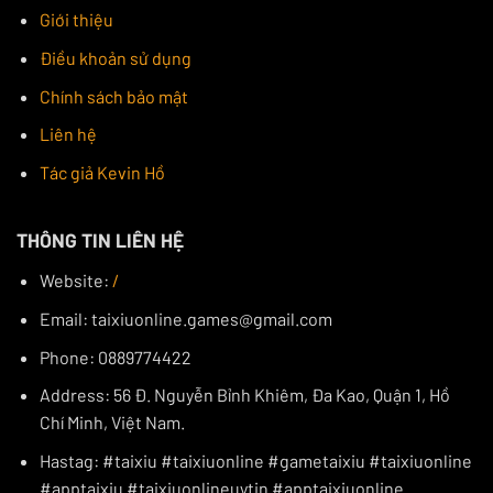
Giới thiệu
Điều khoản sử dụng
Chính sách bảo mật
Liên hệ
Tác giả Kevin Hồ
THÔNG TIN LIÊN HỆ
Website:
/
Email:
taixiuonline.games@gmail.com
Phone: 0889774422
Address: 56 Đ. Nguyễn Bỉnh Khiêm, Đa Kao, Quận 1, Hồ
Chí Minh, Việt Nam.
Hastag: #taixiu #taixiuonline #gametaixiu #taixiuonline
#apptaixiu #taixiuonlineuytin #apptaixiuonline