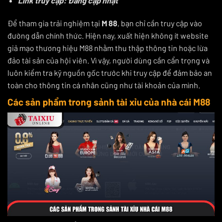
Link truy cập: Đang cập nhật
Để tham gia trải nghiệm tại
M 88
, bạn chỉ cần truy cập vào
đường dẫn chính thức. Hiện nay, xuất hiện không ít website
giả mạo thương hiệu M88 nhằm thu thập thông tin hoặc lừa
đảo tài sản của hội viên. Vì vậy, người dùng cần cẩn trọng và
luôn kiểm tra kỹ nguồn gốc trước khi truy cập để đảm bảo an
toàn cho thông tin cá nhân cũng như tài khoản của mình.
Các sản phẩm trong sảnh tài xỉu của nhà cái M88