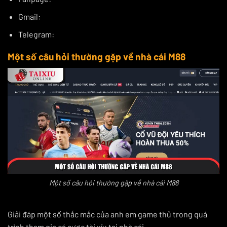
Gmail:
Telegram:
Một số câu hỏi thường gặp về nhà cái M88
Một số câu hỏi thường gặp về nhà cái M88
Giải đáp một số thắc mắc của anh em game thủ trong quá
trình tham gia cá cược tài xỉu tại nhà cái.