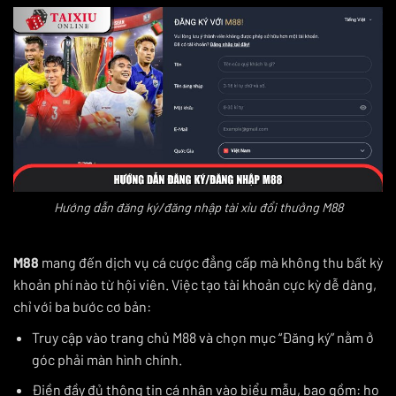
Hướng dẫn đăng ký/đăng nhập tài xỉu đổi thưởng M88
M88
mang đến dịch vụ cá cược đẳng cấp mà không thu bất kỳ
khoản phí nào từ hội viên. Việc tạo tài khoản cực kỳ dễ dàng,
chỉ với ba bước cơ bản:
Truy cập vào trang chủ M88 và chọn mục “Đăng ký” nằm ở
góc phải màn hình chính.
Điền đầy đủ thông tin cá nhân vào biểu mẫu, bao gồm: họ