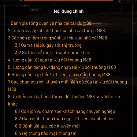
Nội dung chính
1
Đánh giá tổng quan về nhà cái tài xỉu M88
2
Link truy cập chính thức của nhà cái tài xỉu M88
3
Các sản phẩm trong sảnh tài xỉu của nhà cái M88
3.1
Game tài xỉu gây sốt thị trường
3.2
Sơ lược về một số sảnh game khác
4
Hướng dẫn tải app tài xỉu đổi thưởng M88
5
Hướng dẫn đăng ký/đăng nhập tài xỉu đổi thưởng M 88
6
Hướng dẫn nạp tiền/rút tiền tài xỉu đổi thưởng M88
7
Các chương trình khuyến mãi hiện có của tài xỉu đổi thưởng
M88
8
Ưu điểm nổi bật của tài xỉu đổi thưởng M88 so với tài xỉu
khác
8.1
Có dịch vụ chăm sóc khách hàng chuyên nghiệp
8.2
Giao dịch thanh toán nạp, rút tiền nhanh chóng
8.3
Đánh giá qua các khuyến mãi
8.4
Hệ thống bảo mật thông tin