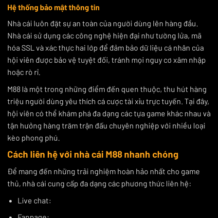
Hệ thống bảo mật thông tin
Nhà cái luôn đặt sự an toàn của người dùng lên hàng đầu.
Nhà cái sử dụng các công nghệ hiện đại như tường lửa, mã
hóa SSL và xác thực hai lớp để đảm bảo dữ liệu cá nhân của
hội viên được bảo vệ tuyệt đối, tránh mọi nguy cơ xâm nhập
hoặc rò rỉ.
M88 là một trong những điểm đến quen thuộc, thu hút hàng
triệu người dùng yêu thích cá cược tài xỉu trực tuyến. Tại đây,
hội viên có thể khám phá đa dạng các tựa game khác nhau và
tận hưởng hàng trăm trận đấu chuyên nghiệp với nhiều loại
kèo phong phú.
Cách liên hệ với nhà cái M88 nhanh chóng
Để mang đến những trải nghiệm hoàn hảo nhất cho game
thủ, nhà cái cung cấp đa dạng các phương thức liên hệ:
Live chat:
Fanpage: