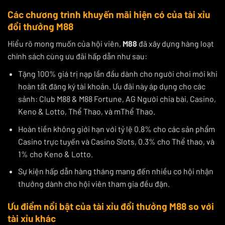
Các chương trình khuyến mãi hiện có của tài xỉu
đổi thưởng M88
Hiểu rõ mong muốn của hội viên,
M88
đã xây dựng hàng loạt
chính sách cùng ưu đãi hấp dẫn như sau:
Tặng 100% giá trị nạp lần đầu dành cho người chơi mới khi
hoàn tất đăng ký tài khoản. Ưu đãi này áp dụng cho các
sảnh: Club M88 & M88 Fortune, AG Người chia bài, Casino,
Keno & Lotto, Thể Thao, và mThể Thao.
Hoàn tiền không giới hạn với tỷ lệ 0.8% cho các sản phẩm
Casino trực tuyến và Casino Slots, 0.3% cho Thể thao, và
1% cho Keno & Lotto.
Sự kiện hấp dẫn hàng tháng mang đến nhiều cơ hội nhận
thưởng dành cho hội viên tham gia đều đặn.
Ưu điểm nổi bật của tài xỉu đổi thưởng M88 so với
tài xỉu khác