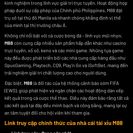
kinh nghiệm trong lĩnh vực giải trí trực tuyến. Hoạt động hợp
pháp dưới sự cấp phép của Chính phủ Philippines, M88 đặt
trụ sở tại thủ đô Manila và nhanh chóng khẳng định vị thế
của mình tại thị trường châu Á.
Không chỉ nổi bật với cá cược bóng đá – lĩnh vực mũi nhọn,
M88
còn cung cấp nhiều sản phẩm hấp dẫn khác như casino
trực tuyến, xổ số, keno và các mini game. Những tựa game
này đều được phát triển bởi các nhà cung cấp hàng đầu như
OpusGaming, Playtech, CQ9, Play’n Go và iSoftBet, mang đến
trải nghiệm giải trí chất lượng cao cho người dùng.
Đặc biệt,
M88
là đối tác của hệ thống cảnh báo sớm FIFA
(EWS), giúp phát hiện và ngăn chặn các hoạt động dàn xếp
kết quả trong cá cược thể thao. Điều này đảm bảo rằng tất cả
các kết quả tại đây đều minh bạch và công bằng, mang lại sự
an tâm tuyệt đối cho hội viên khi tham gia.
Link truy cập chính thức của nhà cái tài xỉu M88