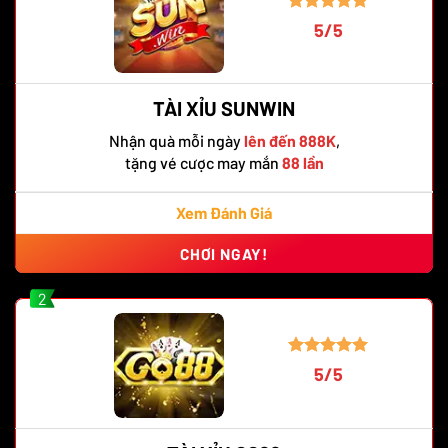
5/5
TÀI XỈU SUNWIN
Nhận quà mỗi ngày
lên đến 888K
,
tặng vé cược may mắn
88 lần
Xem Đánh Giá
CHƠI NGAY!
2
5/5