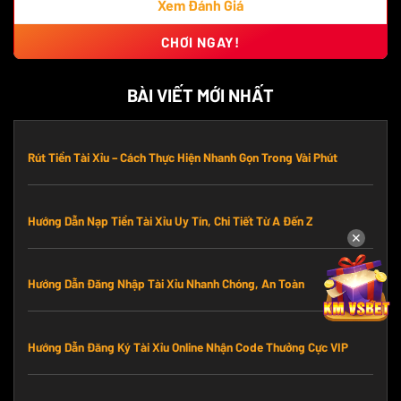
Xem Đánh Giá
CHƠI NGAY!
BÀI VIẾT MỚI NHẤT
Rút Tiền Tài Xỉu – Cách Thực Hiện Nhanh Gọn Trong Vài Phút
Hướng Dẫn Nạp Tiền Tài Xỉu Uy Tín, Chi Tiết Từ A Đến Z
✕
Hướng Dẫn Đăng Nhập Tài Xỉu Nhanh Chóng, An Toàn
Hướng Dẫn Đăng Ký Tài Xỉu Online Nhận Code Thưởng Cực VIP