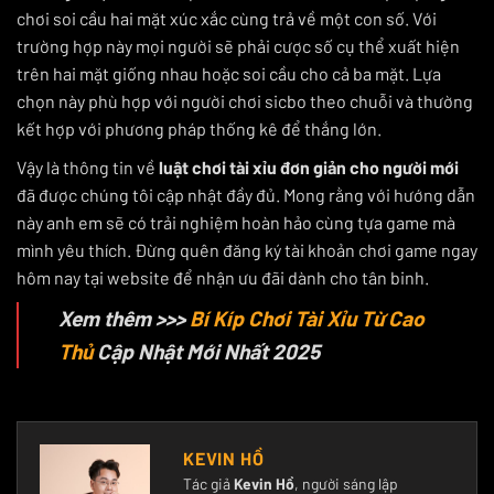
chơi soi cầu hai mặt xúc xắc cùng trả về một con số. Với
trường hợp này mọi người sẽ phải cược số cụ thể xuất hiện
trên hai mặt giống nhau hoặc soi cầu cho cả ba mặt. Lựa
chọn này phù hợp với người chơi sicbo theo chuỗi và thường
kết hợp với phương pháp thống kê để thắng lớn.
Vậy là thông tin về
luật chơi tài xỉu đơn giản cho người mới
đã được chúng tôi cập nhật đầy đủ. Mong rằng với hướng dẫn
này anh em sẽ có trải nghiệm hoàn hảo cùng tựa game mà
mình yêu thích. Đừng quên đăng ký tài khoản chơi game ngay
hôm nay tại website để nhận ưu đãi dành cho tân binh.
Xem thêm >>>
Bí Kíp Chơi Tài Xỉu Từ Cao
Thủ
Cập Nhật Mới Nhất 2025
KEVIN HỒ
Tác giả
Kevin Hồ
, người sáng lập