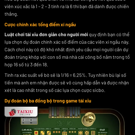
viên xúc xắc là 1 – 2 – 3 tính ra là 6 thì bạn đã dành được chiến
thắng.
Cược chính xác tổng điểm xí ngầu
Luật chơi tài xỉu đơn giản cho người mới
quy định bạn có thể
lựa chọn dự đoán chính xác số điểm của các viên xí ngầu này.
Cách chơi này có độ khó nhất định yêu cầu mọi người cần dự
đoán trùng khớp với con số mà nhà cái công bố nằm trong tổ
hợp 16 số từ 3 đến 18.
Tính ra xác suất về bờ sẽ là 1/16 = 6.25%. Tuy nhiên bù lại số
tiền mà anh em nhận được sẽ vô cùng hấp dẫn và được nhận
xét là cao nhất trong số các lựa chọn cược sicbo.
Dự đoán bộ ba đồng bộ trong game tài xỉu