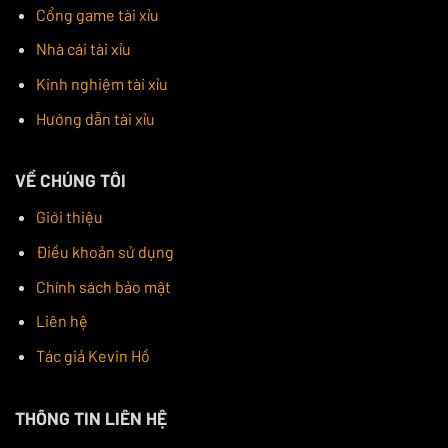
Cổng game tài xỉu
Nhà cái tài xỉu
Kinh nghiệm tài xỉu
Hướng dẫn tài xỉu
VỀ CHÚNG TÔI
Giới thiệu
Điều khoản sử dụng
Chính sách bảo mật
Liên hệ
Tác giả Kevin Hồ
THÔNG TIN LIÊN HỆ