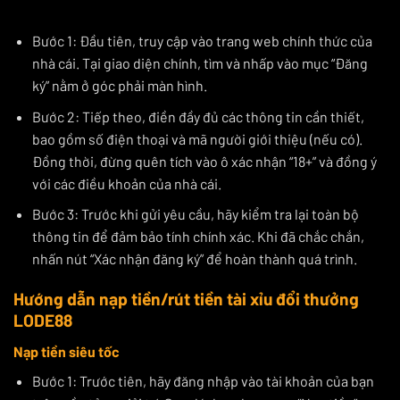
Bước 1: Đầu tiên, truy cập vào trang web chính thức của
nhà cái. Tại giao diện chính, tìm và nhấp vào mục “Đăng
ký” nằm ở góc phải màn hình.
Bước 2: Tiếp theo, điền đầy đủ các thông tin cần thiết,
bao gồm số điện thoại và mã người giới thiệu (nếu có).
Đồng thời, đừng quên tích vào ô xác nhận “18+” và đồng ý
với các điều khoản của nhà cái.
Bước 3: Trước khi gửi yêu cầu, hãy kiểm tra lại toàn bộ
thông tin để đảm bảo tính chính xác. Khi đã chắc chắn,
nhấn nút “Xác nhận đăng ký” để hoàn thành quá trình.
Hướng dẫn nạp tiền/rút tiền tài xỉu đổi thưởng
LODE88
Nạp tiền siêu tốc
Bước 1: Trước tiên, hãy đăng nhập vào tài khoản của bạn