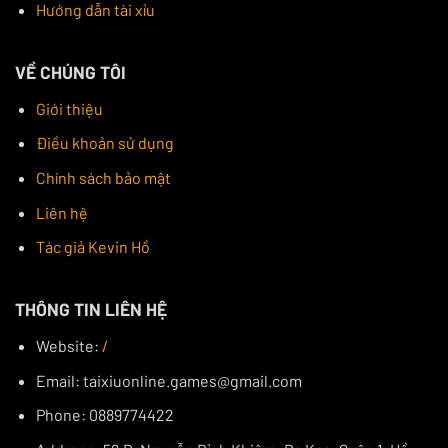
Hướng dẫn tài xỉu
VỀ CHÚNG TÔI
Giới thiệu
Điều khoản sử dụng
Chính sách bảo mật
Liên hệ
Tác giả Kevin Hồ
THÔNG TIN LIÊN HỆ
Website:
/
Email:
taixiuonline.games@gmail.com
Phone: 0889774422