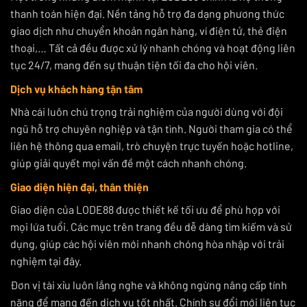
thanh toán hiện đại. Nền tảng hỗ trợ đa dạng phương thức
giao dịch như chuyển khoản ngân hàng, ví điện tử, thẻ điện
thoại,… Tất cả đều được xử lý nhanh chóng và hoạt động liên
tục 24/7, mang đến sự thuận tiện tối đa cho hội viên.
Dịch vụ khách hàng tận tâm
Nhà cái luôn chú trọng trải nghiệm của người dùng với đội
ngũ hỗ trợ chuyên nghiệp và tận tình. Người tham gia có thể
liên hệ thông qua email, trò chuyện trực tuyến hoặc hotline,
giúp giải quyết mọi vấn đề một cách nhanh chóng.
Giao diện hiện đại, thân thiện
Giao diện của LODE88 được thiết kế tối ưu để phù hợp với
mọi lứa tuổi. Các mục trên trang đều dễ dàng tìm kiếm và sử
dụng, giúp các hội viên mới nhanh chóng hòa nhập với trải
nghiệm tại đây.
Đơn vị tài xỉu luôn lắng nghe và không ngừng nâng cấp tính
năng để mang đến dịch vụ tốt nhất. Chính sự đổi mới liên tục