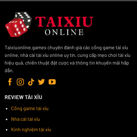
Taixiuonline.games chuyên đánh giá các cổng game tài xỉu
online, nhà cái tài xỉu online uy tín, cung cấp mẹo chơi tài xỉu
hiệu quả, chiến thuật đặt cược và thông tin khuyến mãi hấp
dẫn.
REVIEW TÀI XỈU
Cổng game tài xỉu
Nhà cái tài xỉu
Kinh nghiệm tài xỉu