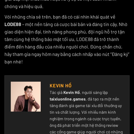
chóng và hiệu quả.
Với những chia sẻ trên, bạn đã có cái nhìn khái quát về
LODE88
– một nền tảng cá cược bài bản và đáng tin cậy. Nhờ
giao diện hiện đại, tính năng phong phú, đội ngũ hỗ trợ tận
tâm cùng hệ thống bảo mật tối ưu, LODE88 đã trở thành
điểm đến hàng đầu của nhiều người chơi. Đừng chần chừ,
hãy tham gia ngay hôm nay bằng cách nhấp vào nút “Đăng ký”
bạn nhé!
KEVIN HỒ
Tác giả
Kevin Hồ
, người sáng lập
taixiuonline.games
, đã tạo ra một nền
tảng đánh giá game tài xỉu đổi thưởng uy
tín và chất lượng. Với nhiều năm kinh
nghiệm trong ngành cá cược trực tuyến,
ông đã phát triển một hệ thống review
các cổng game giúp người chơi có những