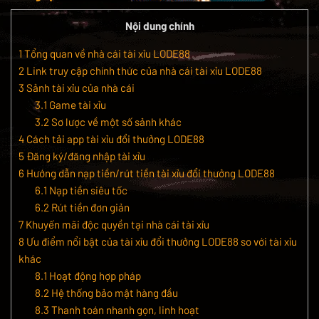
Nội dung chính
1
Tổng quan về nhà cái tài xỉu LODE88
2
Link truy cập chính thức của nhà cái tài xỉu LODE88
3
Sảnh tài xỉu của nhà cái
3.1
Game tài xỉu
3.2
Sơ lược về một số sảnh khác
4
Cách tải app tài xỉu đổi thưởng LODE88
5
Đăng ký/đăng nhập tài xỉu
6
Hướng dẫn nạp tiền/rút tiền tài xỉu đổi thưởng LODE88
6.1
Nạp tiền siêu tốc
6.2
Rút tiền đơn giản
7
Khuyến mãi độc quyền tại nhà cái tài xỉu
8
Ưu điểm nổi bật của tài xỉu đổi thưởng LODE88 so với tài xỉu
khác
8.1
Hoạt động hợp pháp
8.2
Hệ thống bảo mật hàng đầu
8.3
Thanh toán nhanh gọn, linh hoạt