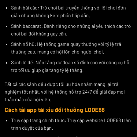
Sảnh bài cào: Trò chơi bài truyền thống với lối chơi đơn
giản nhưng không kém phần hấp dẫn.
Sảnh baccarat: Dành riêng cho những ai yêu thích các trò
chơi bài đối kháng gay cấn.
Sảnh nổ hũ: Hệ thống game quay thưởng với tỷ lệ trả
thưởng cao, mang cơ hội lớn cho người chơi.
Sảnh lô đề: Nền tảng dự đoán số đỉnh cao với công cụ hỗ
trợ tối ưu giúp gia tăng tỷ lệ thắng.
Tất cả các sảnh đều được tối ưu hóa nhằm mang lại trải
nghiệm tốt nhất, với hệ thống hỗ trợ 24/7 để giải đáp mọi
thắc mắc của hội viên.
Cách tải app tài xỉu đổi thưởng LODE88
Truy cập trang chính thức: Truy cập website LODE88 trên
trình duyệt của bạn.