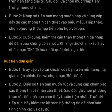
trên nền tảng giải trí. Sau đó, lựa chọn mục “Nạp tiền”
trong menu chính.
Bước 2: Nhập số tiền bạn mong muốn nạp và cung cấp
đầy đủ các thông tin cần thiết vào biểu mẫu. Tiếp theo,
chọn phương thức nạp tiền phù hợp với bạn.
Bước 3: Cuối cùng, kiểm tra cẩn thận thông tin đã nhập
để đảm bảo không có sai sót. Khi mọi thứ chính xác, hãy
nhấn mục “OK” để hoàn tất quá trình nạp tiền.
Rút tiền đơn giản
Bước 1: Truy cập vào tài khoản của bạn trên nền tảng. Tại
giao diện chính, tìm và chọn mục “Rút tiền”.
Bước 2: Điền số tiền bạn muốn rút và cung cấp chính xác
các thông tin cá nhân cần thiết. Sau đó, lựa chọn phương
thức rút tiền mà bạn cảm thấy thuận tiện nhất. Trước khi
tiếp tục, hãy kiểm tra kỹ toàn bộ thông tin để đảm bảo
tính chính xác và đầy đủ.