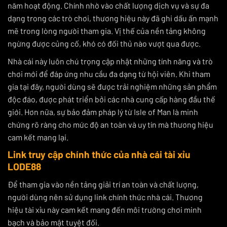
năm hoạt động. Chính nhờ vào chất lượng dịch vụ và sự đa
dạng trong các trò chơi, thương hiệu này đã ghi dấu ấn mạnh
mẽ trong lòng người tham gia. Vị thế của nền tảng không
ngừng được củng cố, khó có đối thủ nào vượt qua được.
Nhà cái này luôn chú trọng cập nhật những tính năng và trò
chơi mới để đáp ứng nhu cầu đa dạng từ hội viên. Khi tham
gia tại đây, người dùng sẽ được trải nghiệm những sản phẩm
độc đáo, được phát triển bởi các nhà cung cấp hàng đầu thế
giới. Hơn nữa, sự bảo đảm pháp lý từ Isle of Man là minh
chứng rõ ràng cho mức độ an toàn và uy tín mà thương hiệu
cam kết mang lại.
Link truy cập chính thức của nhà cái tài xỉu
LODE88
Để tham gia vào nền tảng giải trí an toàn và chất lượng,
người dùng nên sử dụng link chính thức nhà cái. Thương
hiệu tài xỉu này cam kết mang đến môi trường chơi minh
bạch và bảo mật tuyệt đối.