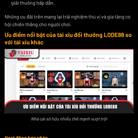
giải thưởng hấp dẫn.
Những ưu đãi trên mang lại trải nghiệm thú vị và gia tăng cơ
hội chiến thắng cho người chơi.
Ưu điểm nổi bật của tài xỉu đổi thưởng LODE88 so
với tài xỉu khác
Nhà cái sở hữu nhiều thế mạnh vượt trội
Hoạt động hợp pháp