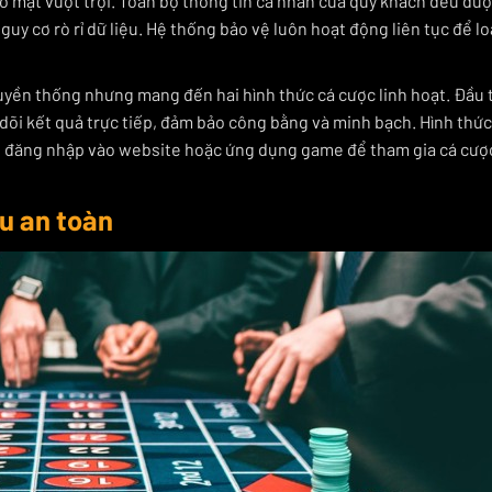
ảo mật vượt trội. Toàn bộ thông tin cá nhân của quý khách đều đư
uy cơ rò rỉ dữ liệu. Hệ thống bảo vệ luôn hoạt động liên tục để lo
ruyền thống nhưng mang đến hai hình thức cá cược linh hoạt. Đầu t
eo dõi kết quả trực tiếp, đảm bảo công bằng và minh bạch. Hình thứ
 thể đăng nhập vào website hoặc ứng dụng game để tham gia cá cượ
ỉu an toàn