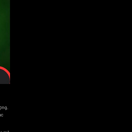
ượng.
ác