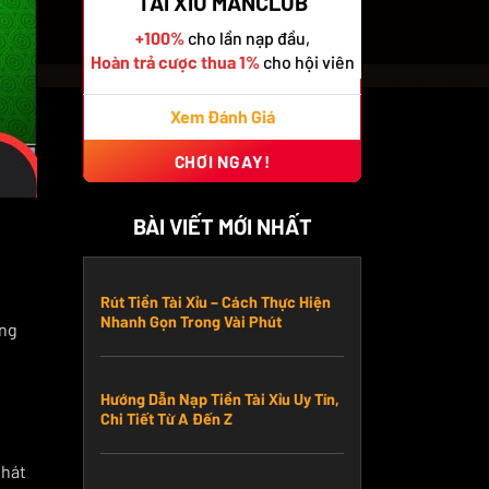
TÀI XỈU MANCLUB
+100%
cho lần nạp đầu,
Hoàn trả cược thua 1%
cho hội viên
Xem Đánh Giá
CHƠI NGAY!
BÀI VIẾT MỚI NHẤT
Rút Tiền Tài Xỉu – Cách Thực Hiện
Nhanh Gọn Trong Vài Phút
ứng
Hướng Dẫn Nạp Tiền Tài Xỉu Uy Tín,
Chi Tiết Từ A Đến Z
phát