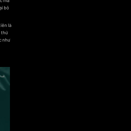
ợc mã
ại bỏ
iên là
c thứ
c như