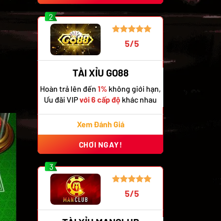
2
5/5
TÀI XỈU GO88
Hoàn trả lên đến
1%
không giới hạn,
Ưu đãi VIP
với 6 cấp độ
khác nhau
Xem Đánh Giá
CHƠI NGAY!
3
5/5