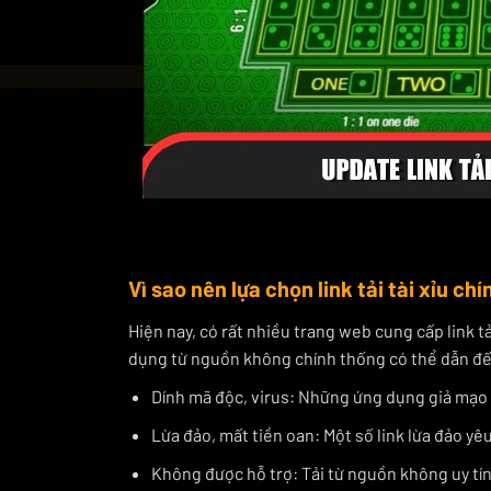
Vì sao nên lựa chọn link tải tài xỉu ch
Hiện nay, có rất nhiều trang web cung cấp link t
dụng từ nguồn không chính thống có thể dẫn đến
Dính mã độc, virus: Những ứng dụng giả mạo 
Lừa đảo, mất tiền oan: Một số link lừa đảo yê
Không được hỗ trợ: Tải từ nguồn không uy tín