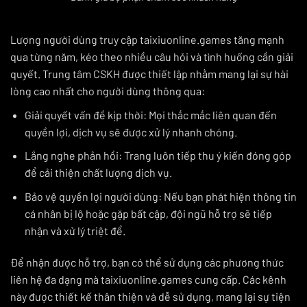
Lượng người dùng truy cập taixiuonline.games tăng mạnh
qua từng năm, kéo theo nhiều câu hỏi và tình huống cần giải
quyết. Trung tâm CSKH được thiết lập nhằm mang lại sự hài
lòng cao nhất cho người dùng thông qua:
Giải quyết vấn đề kịp thời: Mọi thắc mắc liên quan đến
quyền lợi, dịch vụ sẽ được xử lý nhanh chóng.
Lắng nghe phản hồi: Trang luôn tiếp thu ý kiến đóng góp
để cải thiện chất lượng dịch vụ.
Bảo vệ quyền lợi người dùng: Nếu bạn phát hiện thông tin
cá nhân bị lộ hoặc gặp bất cập, đội ngũ hỗ trợ sẽ tiếp
nhận và xử lý triệt để.
Để nhận được hỗ trợ, bạn có thể sử dụng các phương thức
liên hệ đa dạng mà taixiuonline.games cung cấp. Các kênh
này được thiết kế thân thiện và dễ sử dụng, mang lại sự tiện