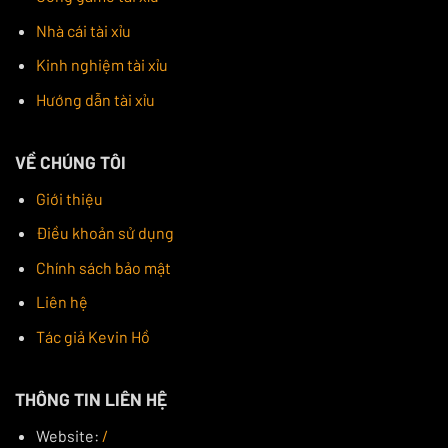
Nhà cái tài xỉu
Kinh nghiệm tài xỉu
Hướng dẫn tài xỉu
VỀ CHÚNG TÔI
Giới thiệu
Điều khoản sử dụng
Chính sách bảo mật
Liên hệ
Tác giả Kevin Hồ
THÔNG TIN LIÊN HỆ
Website:
/