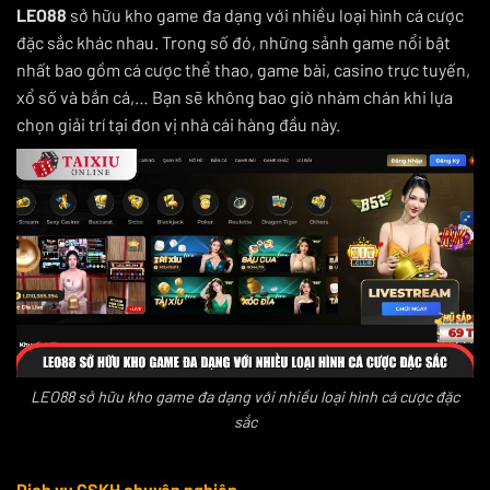
LEO88
sở hữu kho game đa dạng với nhiều loại hình cá cược
đặc sắc khác nhau. Trong số đó, những sảnh game nổi bật
nhất bao gồm cá cược thể thao, game bài, casino trực tuyến,
xổ số và bắn cá,… Bạn sẽ không bao giờ nhàm chán khi lựa
chọn giải trí tại đơn vị nhà cái hàng đầu này.
LEO88 sở hữu kho game đa dạng với nhiều loại hình cá cược đặc
sắc
Dịch vụ CSKH chuyên nghiệp