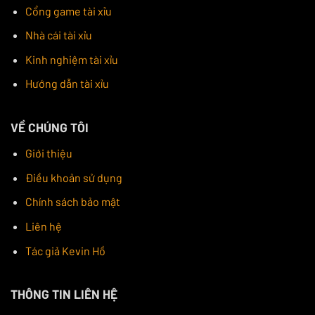
Cổng game tài xỉu
Nhà cái tài xỉu
Kinh nghiệm tài xỉu
Hướng dẫn tài xỉu
VỀ CHÚNG TÔI
Giới thiệu
Điều khoản sử dụng
Chính sách bảo mật
Liên hệ
Tác giả Kevin Hồ
THÔNG TIN LIÊN HỆ