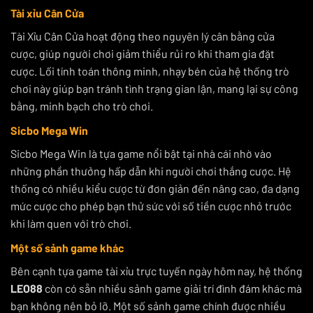
Tài xỉu Cân Cửa
Tài Xỉu Cân Cửa hoạt động theo nguyên lý cân bằng cửa
cược, giúp người chơi giảm thiểu rủi ro khi tham gia đặt
cược. Lối tính toán thông minh, nhạy bén của hệ thống trò
chơi này giúp bạn tránh tình trạng gian lận, mang lại sự công
bằng, minh bạch cho trò chơi.
Sicbo Mega Win
Sicbo Mega Win là tựa game nổi bật tại nhà cái nhờ vào
những phần thưởng hấp dẫn khi người chơi thắng cược. Hệ
thống có nhiều kiểu cược từ đơn giản đến nâng cao, đa dạng
mức cược cho phép bạn thử sức với số tiền cược nhỏ trước
khi làm quen với trò chơi.
Một số sảnh game khác
Bên cạnh tựa game tài xỉu trực tuyến ngày hôm nay, hệ thống
LEO88
còn có sẵn nhiều sảnh game giải trí đình đám khác mà
bạn không nên bỏ lỡ. Một số sảnh game chính được nhiều