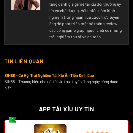
tảng đánh giá game tài xỉu đổi thưởng uy
tín và chất lượng. Với nhiều năm kinh
nghiệm trong ngành cá cược trực tuyến,
ông đã phát triển một hệ thống review
các cổng game giúp người chơi có những
trải nghiệm thú vị và an toàn.
TIN LIÊN QUAN
SIN88 – Cơ Hội Trải Nghiệm Tài Xỉu Ăn Tiền Đỉnh Cao
SIN88 – Thương hiệu nhà cái tài xỉu trực tuyến đang ngày càng được
biết...
APP TÀI XỈU UY TÍN
1