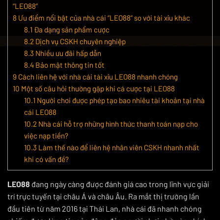
“LEO88”
8
Ưu điểm nổi bật của nhà cái “LEO88” so với tài xỉu khác
8.1
Đa dạng sản phẩm cược
8.2
Dịch vụ CSKH chuyên nghiệp
8.3
Nhiều ưu đãi hấp dẫn
8.4
Bảo mật thông tin tốt
9
Cách liên hệ với nhà cái tài xỉu LEO88 nhanh chóng
10
Một số câu hỏi thường gặp khi cá cược tại LEO88
10.1
Người chơi được phép tạo bao nhiêu tài khoản tại nhà
cái LEO88
10.2
Nhà cái hỗ trợ những hình thức thanh toán nạp cho
việc nạp tiền?
10.3
Làm thế nào để liên hệ nhân viên CSKH nhanh nhất
khi có vấn đề?
LEO88
đang ngày càng được đánh giá cao trong lĩnh vực giải
trí trực tuyến tại châu Á và châu Âu. Ra mắt thị trường lần
đầu tiên từ năm 2016 tại Thái Lan, nhà cái đã nhanh chóng