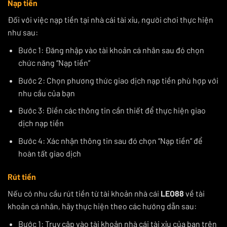
Nạp tiền
Đối với việc nạp tiền tại nhà cái tài xỉu, người chơi thực hiện
như sau:
Bước 1: Đăng nhập vào tài khoản cá nhân sau đó chọn
chức năng “Nạp tiền”
Bước 2: Chọn phương thức giao dịch nạp tiền phù hợp với
nhu cầu của bạn
Bước 3: Điền các thông tin cần thiết để thực hiện giao
dịch nạp tiền
Bước 4: Xác nhận thông tin sau đó chọn “Nạp tiền” để
hoàn tất giao dịch
Rút tiền
Nếu có nhu cầu rút tiền từ tài khoản nhà cái
LEO88
về tài
khoản cá nhân, hãy thực hiện theo các hướng dẫn sau:
Bước 1: Truy cập vào tài khoản nhà cái tài xỉu của bạn trên