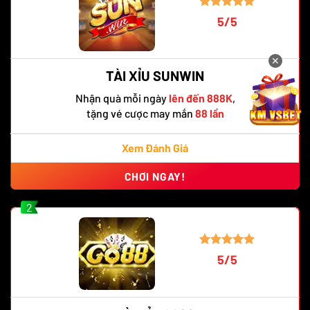
5/5
✕
TÀI XỈU SUNWIN
Nhận quà mỗi ngày
lên đến 888K
,
tặng vé cược may mắn
88 lần
Xem Đánh Giá
CHƠI NGAY!
2
5/5