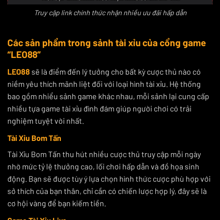
Truy cập link chính thức nhận nhiều ưu đãi hấp dẫn
Các sản phẩm trong sảnh tài xỉu của cổng game
“LEO88”
LEO88
sẽ là điểm đến lý tưởng cho bất kỳ cược thủ nào có
niềm yêu thích mãnh liệt đối với loại hình tài xỉu. Hệ thống
bao gồm nhiểu sảnh game khác nhau, mỗi sảnh lại cung cấp
nhiều tựa game tài xỉu đình đám giúp người chơi có trải
nghiệm tuyệt vời nhất.
Tài Xỉu Bom Tấn
Tài Xỉu Bom Tấn thu hút nhiều cược thủ truy cập mỗi ngày
nhờ mức tỷ lệ thưởng cao, lối chơi hấp dẫn và đồ họa sinh
động. Bạn sẽ được tùy ý lựa chọn hình thức cược phù hợp với
sở thích của bạn thân, chỉ cần có chiến lược hợp lý, đây sẽ là
cơ hội vàng để bạn kiếm tiền.