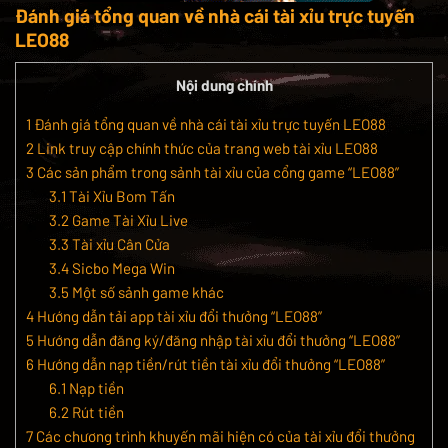
Đánh giá tổng quan về nhà cái tài xỉu trực tuyến
LEO88
Nội dung chính
1
Đánh giá tổng quan về nhà cái tài xỉu trực tuyến LEO88
2
Link truy cập chính thức của trang web tài xỉu LEO88
3
Các sản phẩm trong sảnh tài xỉu của cổng game “LEO88”
3.1
Tài Xỉu Bom Tấn
3.2
Game Tài Xỉu Live
3.3
Tài xỉu Cân Cửa
3.4
Sicbo Mega Win
3.5
Một số sảnh game khác
4
Hướng dẫn tải app tài xỉu đổi thưởng “LEO88”
5
Hướng dẫn đăng ký/đăng nhập tài xỉu đổi thưởng “LEO88”
6
Hướng dẫn nạp tiền/rút tiền tài xỉu đổi thưởng “LEO88”
6.1
Nạp tiền
6.2
Rút tiền
7
Các chương trình khuyến mãi hiện có của tài xỉu đổi thưởng