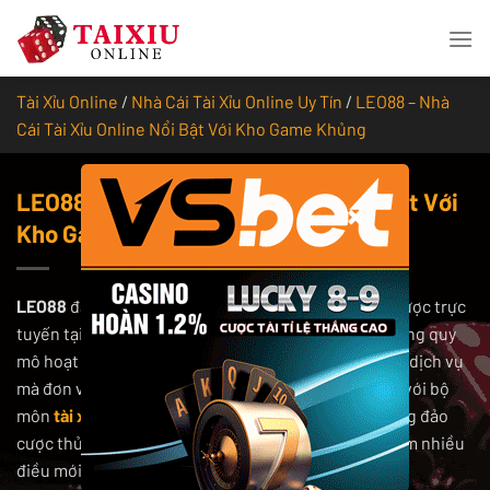
Skip
to
content
Tài Xỉu Online
/
Nhà Cái Tài Xỉu Online Uy Tín
/
LEO88 – Nhà
Cái Tài Xỉu Online Nổi Bật Với Kho Game Khủng
LEO88 – Nhà Cái Tài Xỉu Online Nổi Bật Với
×
Kho Game Khủng
LEO88
đang hoạt động mạnh mẽ trong lĩnh vực cá cược trực
tuyến tại khu vực châu Á và đang có xu hướng mở rộng quy
mô hoạt động hơn nữa trong tương lai. Trong số các dịch vụ
mà đơn vị đang cung cấp, nhà cái này nổi danh nhất với bộ
môn
tài xỉu
hấp dẫn có tỷ lệ thưởng cao, thu hút đông đảo
cược thủ tham gia. Bài viết này sẽ giúp bạn hiểu thêm nhiều
điều mới về nhà cái tài xỉu đẳng cấp này.