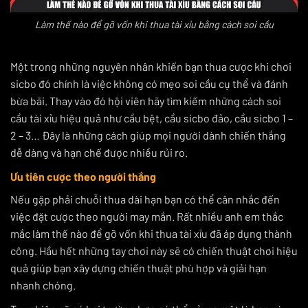
Làm thế nào để gỡ vốn khi thua tài xỉu bằng cách soi cầu
Một trong những nguyên nhân khiến bạn thua cược khi chơi
sicbo đó chính là việc không có mẹo soi cầu cụ thể và đánh
bừa bãi. Thay vào đó hội viên hãy tìm kiếm những cách soi
cầu tài xỉu hiệu quả như cầu bệt, cầu sicbo đảo, cầu sicbo 1 –
2 – 3… Đây là những cách giúp mọi người dành chiến thắng
dễ dàng và hạn chế được nhiều rủi ro.
Ưu tiên cược theo người thắng
Nếu gặp phải chuỗi thua dài hạn bạn có thể cân nhắc đến
việc đặt cược theo người may mắn. Rất nhiều anh em thắc
mắc làm thế nào để gỡ vốn khi thua tài xỉu đã áp dụng thành
công. Hầu hết những tay chơi này sẽ có chiến thuật chơi hiệu
quả giúp bạn xây dựng chiến thuật phù hợp và giải hạn
nhanh chóng.