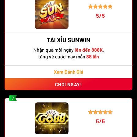
5/5
TÀI XỈU SUNWIN
Nhận quà mỗi ngày
lên đến 888K
,
tặng vé cược may mắn
88 lần
Xem Đánh Giá
CHƠI NGAY!
2
5/5