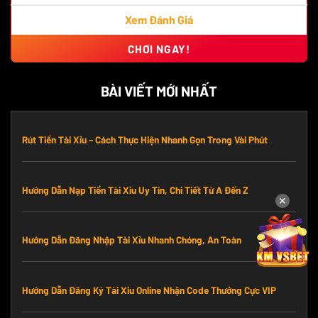
Xem Đánh Giá
CHƠI NGAY!
BÀI VIẾT MỚI NHẤT
Rút Tiền Tài Xỉu – Cách Thực Hiện Nhanh Gọn Trong Vài Phút
Hướng Dẫn Nạp Tiền Tài Xỉu Uy Tín, Chi Tiết Từ A Đến Z
✕
Hướng Dẫn Đăng Nhập Tài Xỉu Nhanh Chóng, An Toàn
Hướng Dẫn Đăng Ký Tài Xỉu Online Nhận Code Thưởng Cực VIP