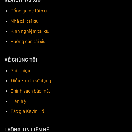
Cổng game tài xỉu
Nhà cái tài xỉu
Kinh nghiệm tài xỉu
Hướng dẫn tài xỉu
VỀ CHÚNG TÔI
Giới thiệu
Điều khoản sử dụng
Chính sách bảo mật
Liên hệ
Tác giả Kevin Hồ
THÔNG TIN LIÊN HỆ