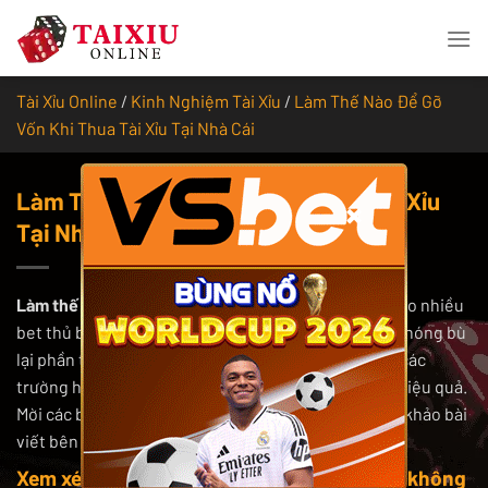
Skip
to
content
Tài Xỉu Online
/
Kinh Nghiệm Tài Xỉu
/
Làm Thế Nào Để Gỡ
Vốn Khi Thua Tài Xỉu Tại Nhà Cái
Làm Thế Nào Để Gỡ Vốn Khi Thua Tài Xỉu
×
Tại Nhà Cái
Làm thế nào để gỡ vốn khi thua tài xỉu
là đề tài hot do nhiều
bet thủ băn khoăn. Rất nhiều người thua đã nhanh chóng bù
lại phần tiền đã mất thành công. Tuy nhiên cũng có các
trường hợp trắng tay do không có chiến thuật chơi hiệu quả.
Mời các bạn cùng trang đánh giá
tài xỉu online
tham khảo bài
viết bên dưới để tìm đáp án cho câu hỏi này.
Xem xét nhà cái có gian lận khi thua tài xỉu không