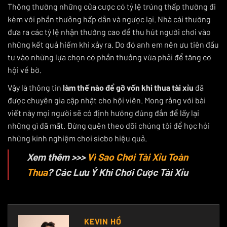
Thông thường những cửa cược có tỷ lệ trúng thấp thường đi
kèm với phần thưởng hấp dẫn và ngược lại. Nhà cái thường
đưa ra các tỷ lệ nhận thưởng cao để thu hút người chơi vào
những kết quả hiếm khi xảy ra. Do đó anh em nên ưu tiên đầu
tư vào những lựa chọn có phần thưởng vừa phải để tăng cơ
hội về bờ.
Vậy là thông tin
làm thế nào để gỡ vốn khi thua tài xỉu
đã
được chuyên gia cập nhật cho hội viên. Mong rằng với bài
viết này mọi người sẽ có định hướng đúng đắn để lấy lại
những gì đã mất. Đừng quên theo dõi chúng tôi để học hỏi
những kinh nghiệm chơi sicbo hiệu quả.
Xem thêm >>>
Vì Sao Chơi Tài Xỉu Toàn
Thua
? Các Lưu Ý Khi Chơi Cược Tài Xỉu
KEVIN HỒ