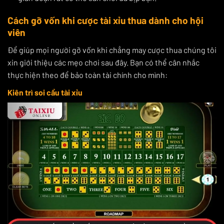
Cách gỡ vốn khi cược tài xỉu thua dành cho hội
viên
Để giúp mọi người gỡ vốn khi chẳng may cược thua chúng tôi
xin giới thiệu các mẹo chơi sau đây. Bạn có thể cân nhắc
thực hiện theo để bảo toàn tài chính cho mình:
Kiên trì soi cầu tài xỉu