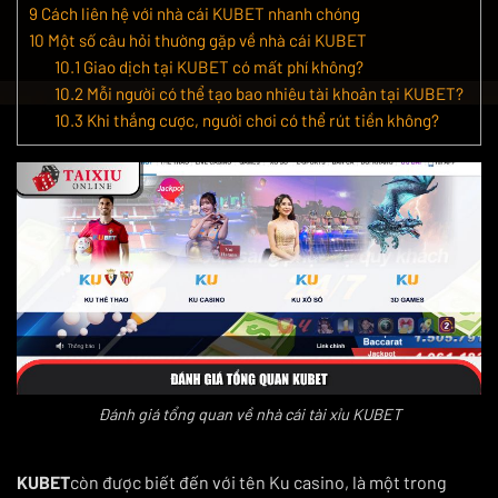
9
Cách liên hệ với nhà cái KUBET nhanh chóng
10
Một số câu hỏi thường gặp về nhà cái KUBET
10.1
Giao dịch tại KUBET có mất phí không?
10.2
Mỗi người có thể tạo bao nhiêu tài khoản tại KUBET?
10.3
Khi thắng cược, người chơi có thể rút tiền không?
Đánh giá tổng quan về nhà cái tài xỉu KUBET
KUBET
còn được biết đến với tên Ku casino, là một trong