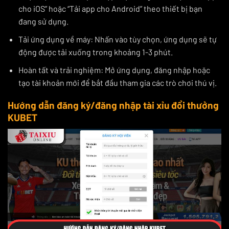
cho iOS” hoặc “Tải app cho Android” theo thiết bị bạn
đang sử dụng.
Tải ứng dụng về máy: Nhấn vào tùy chọn, ứng dụng sẽ tự
động được tải xuống trong khoảng 1-3 phút.
Hoàn tất và trải nghiệm: Mở ứng dụng, đăng nhập hoặc
tạo tài khoản mới để bắt đầu tham gia các trò chơi thú vị.
Hướng dẫn đăng ký/đăng nhập tài xỉu đổi thưởng
KUBET