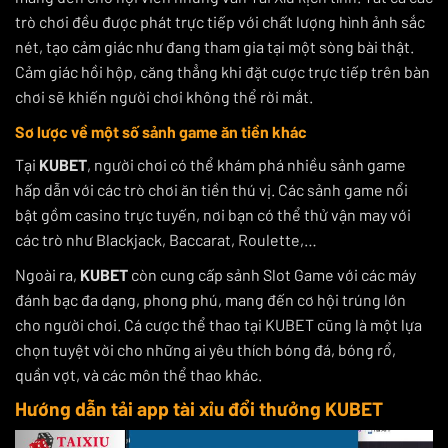
trò chơi đều được phát trực tiếp với chất lượng hình ảnh sắc
nét, tạo cảm giác như đang tham gia tại một sòng bài thật.
Cảm giác hồi hộp, căng thẳng khi đặt cược trực tiếp trên bàn
chơi sẽ khiến người chơi không thể rời mắt.
Sơ lược về một số sảnh game ăn tiền khác
Tại
KUBET
, người chơi có thể khám phá nhiều sảnh game
hấp dẫn với các trò chơi ăn tiền thú vị. Các sảnh game nổi
bật gồm casino trực tuyến, nơi bạn có thể thử vận may với
các trò như Blackjack, Baccarat, Roulette,…
Ngoài ra,
KUBET
còn cung cấp sảnh Slot Game với các máy
đánh bạc đa dạng, phong phú, mang đến cơ hội trúng lớn
cho người chơi. Cá cược thể thao tại KUBET cũng là một lựa
chọn tuyệt vời cho những ai yêu thích bóng đá, bóng rổ,
quần vợt, và các môn thể thao khác.
Hướng dẫn tải app tài xỉu đổi thưởng KUBET