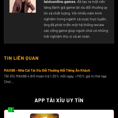
taixiuonline.games
, đã tạo ra một nền
tảng đánh giá game tài xỉu đổi thưởng uy
tín và chất lượng. Với nhiều năm kinh
nghiệm trong ngành cá cược trực tuyến,
ông đã phát triển một hệ thống review
các cổng game giúp người chơi có những
trải nghiệm thú vị và an toàn.
TIN LIÊN QUAN
MAX88 – Nhà Cái Tài Xỉu Đổi Thưởng Nổi Tiếng Ăn Khách
TÀI XỈU MAX88 4.8/5 Hoàn trả 1.25% mỗi ngày, +110% giá trị thẻ nạp
Chơi...
APP TÀI XỈU UY TÍN
1