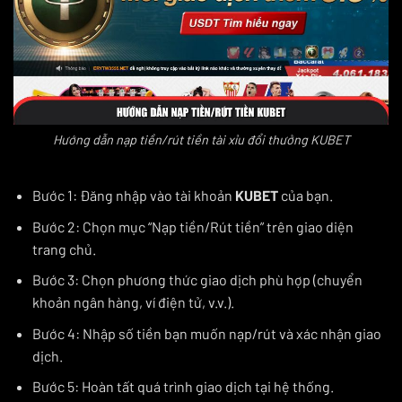
Hướng dẫn nạp tiền/rút tiền tài xỉu đổi thưởng KUBET
Bước 1: Đăng nhập vào tài khoản
KUBET
của bạn.
Bước 2: Chọn mục “Nạp tiền/Rút tiền” trên giao diện
trang chủ.
Bước 3: Chọn phương thức giao dịch phù hợp (chuyển
khoản ngân hàng, ví điện tử, v.v.).
Bước 4: Nhập số tiền bạn muốn nạp/rút và xác nhận giao
dịch.
Bước 5: Hoàn tất quá trình giao dịch tại hệ thống.