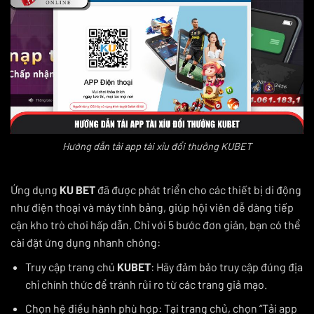
Hướng dẫn tải app tài xỉu đổi thưởng KUBET
Ứng dụng
KU BET
đã được phát triển cho các thiết bị di động
như điện thoại và máy tính bảng, giúp hội viên dễ dàng tiếp
cận kho trò chơi hấp dẫn. Chỉ với 5 bước đơn giản, bạn có thể
cài đặt ứng dụng nhanh chóng:
Truy cập trang chủ
KUBET
: Hãy đảm bảo truy cập đúng địa
chỉ chính thức để tránh rủi ro từ các trang giả mạo.
Chọn hệ điều hành phù hợp: Tại trang chủ, chọn “Tải app