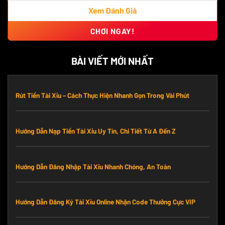
Xem Đánh Giá
CHƠI NGAY!
BÀI VIẾT MỚI NHẤT
Rút Tiền Tài Xỉu – Cách Thực Hiện Nhanh Gọn Trong Vài Phút
Hướng Dẫn Nạp Tiền Tài Xỉu Uy Tín, Chi Tiết Từ A Đến Z
Hướng Dẫn Đăng Nhập Tài Xỉu Nhanh Chóng, An Toàn
Hướng Dẫn Đăng Ký Tài Xỉu Online Nhận Code Thưởng Cực VIP