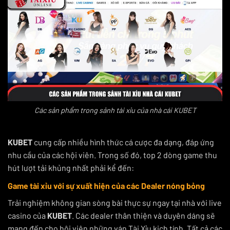
Các sản phẩm trong sảnh tài xỉu của nhà cái KUBET
KUBET
cung cấp nhiều hình thức cá cược đa dạng, đáp ứng
nhu cầu của các hội viên. Trong số đó, top 2 dòng game thu
hút lượt tải khủng nhất phải kể đến:
Game tài xỉu với sự xuất hiện của các Dealer nóng bỏng
Trải nghiệm không gian sòng bài thực sự ngay tại nhà với live
casino của
KUBET
. Các dealer thân thiện và duyên dáng sẽ
mang đến cho hội viên những ván Tài Xỉu kịch tính. Tất cả các