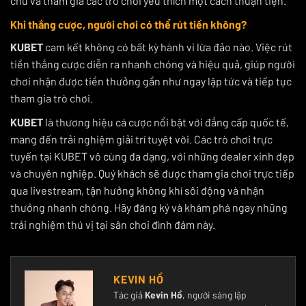
chủ và tham gia các trò chơi yêu thích một cách thuận tiện.
Khi thắng cược, người chơi có thể rút tiền không?
KUBET
cam kết không có bất kỳ hành vi lừa đảo nào. Việc rút
tiền thắng cược diễn ra nhanh chóng và hiệu quả, giúp người
chơi nhận được tiền thưởng gần như ngay lập tức và tiếp tục
tham gia trò chơi.
KUBET
là thương hiệu cá cược nổi bật với đẳng cấp quốc tế,
mang đến trải nghiệm giải trí tuyệt vời. Các trò chơi trực
tuyến tại KUBET vô cùng đa dạng, với những dealer xinh đẹp
và chuyên nghiệp. Quý khách sẽ được tham gia chơi trực tiếp
qua livestream, tận hưởng không khí sôi động và nhận
thưởng nhanh chóng. Hãy đăng ký và khám phá ngay những
trải nghiệm thú vị tại sân chơi đình đám này.
KEVIN HỒ
Tác giả
Kevin Hồ
, người sáng lập