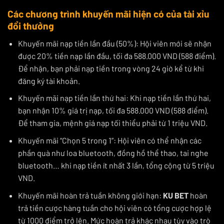
Các chương trình khuyến mãi hiện có của tài xỉu
đổi thưởng
Khuyến mãi nạp tiền lần đầu (50%): Hội viên mới sẽ nhận
được 20% tiền nạp lần đầu, tối đa 588.000 VND (588 điểm).
Để nhận, bạn phải nạp tiền trong vòng 24 giờ kể từ khi
đăng ký tài khoản.
Khuyến mãi nạp tiền lần thứ hai: Khi nạp tiền lần thứ hai,
bạn nhận 10% giá trị nạp, tối đa 588.000 VND (588 điểm).
Để tham gia, mệnh giá nạp tối thiểu phải từ 1 triệu VND.
Khuyến mãi “Chọn 5 trong 1”: Hội viên có thể nhận các
phần quà như loa bluetooth, đồng hồ thể thao, tai nghe
bluetooth… khi nạp tiền ít nhất 3 lần, tổng cộng từ 5 triệu
VND.
Khuyến mãi hoàn trả tuần không giới hạn:
KU BET
hoàn
trả tiền cược hàng tuần cho hội viên có tổng cược hợp lệ
từ 1000 điểm trở lên. Mức hoàn trả khác nhau tùy vào trò