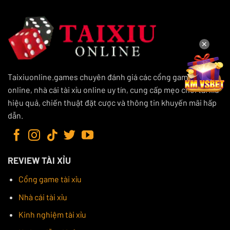
✕
Taixiuonline.games chuyên đánh giá các cổng game tài xỉu
online, nhà cái tài xỉu online uy tín, cung cấp mẹo chơi tài xỉu
hiệu quả, chiến thuật đặt cược và thông tin khuyến mãi hấp
dẫn.
REVIEW TÀI XỈU
Cổng game tài xỉu
Nhà cái tài xỉu
Kinh nghiệm tài xỉu