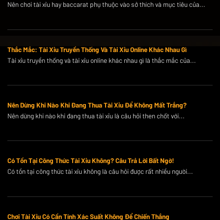
Nên chơi tài xỉu hay baccarat phụ thuộc vào sở thích và mục tiêu của...
Thắc Mắc: Tài Xỉu Truyền Thống Và Tài Xỉu Online Khác Nhau Gì
Tài xỉu truyền thống và tài xỉu online khác nhau gì là thắc mắc của...
Nên Dừng Khi Nào Khi Đang Thua Tài Xỉu Để Không Mất Trắng?
Nên dừng khi nào khi đang thua tài xỉu là câu hỏi then chốt với...
Có Tồn Tại Công Thức Tài Xỉu Không? Câu Trả Lời Bất Ngờ!
Có tồn tại công thức tài xỉu không là câu hỏi được rất nhiều người...
Chơi Tài Xỉu Có Cần Tính Xác Suất Không Để Chiến Thắng