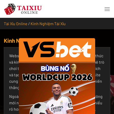
Skip
to
content
Tài Xỉu Online
/
Kinh Nghiệm Tài Xỉu
Kinh Nghiệm Tài Xỉu
×
Website
taixiuonline.games
là nơi tổng hợp kiến thức
và kinh nghiệm quý báu dành cho những ai đam mê trò
chơi tài xỉu. Với mục tiêu mang đến thông tin hữu ích
và tạo nên một cộng đồng chia sẻ sôi động, website
cung cấp các bài viết chi tiết về cách chơi, mẹo chiến
thắng, và chiến lược quản lý vốn hiệu quả.
Ngoài ra,
Tài Xỉu Online
còn cập nhật những xu hướng
mới nhất, phân tích các thuật toán để người chơi hiểu
rõ hơn về xác suất và nâng cao khả năng dự đoán.