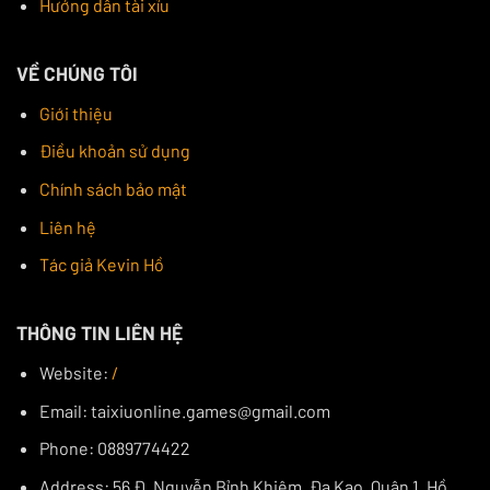
Hướng dẫn tài xỉu
VỀ CHÚNG TÔI
Giới thiệu
Điều khoản sử dụng
Chính sách bảo mật
Liên hệ
Tác giả Kevin Hồ
THÔNG TIN LIÊN HỆ
Website:
/
Email:
taixiuonline.games@gmail.com
Phone: 0889774422
Address: 56 Đ. Nguyễn Bỉnh Khiêm, Đa Kao, Quận 1, Hồ