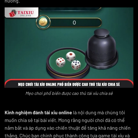
hướng.
Mẹo chơi phổ biến được cao thủ tài xỉu chia sẻ
Kinh nghiệm đánh tài xỉu online
là nội dung mà chúng tôi
muốn chia sẻ tại bài viết. Mong rằng người chơi đã có thể
nắm bắt và áp dụng vào chiến thuật để tăng khả năng chiến
thắng. Chúc bạn chinh phục thành công tựa game tài xỉu và