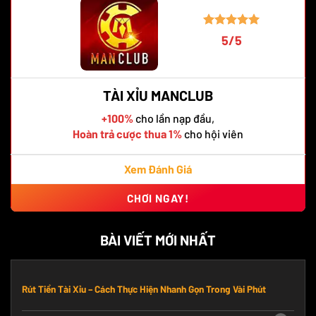
5/5
TÀI XỈU MANCLUB
+100%
cho lần nạp đầu,
Hoàn trả cược thua 1%
cho hội viên
Xem Đánh Giá
CHƠI NGAY!
BÀI VIẾT MỚI NHẤT
Rút Tiền Tài Xỉu – Cách Thực Hiện Nhanh Gọn Trong Vài Phút