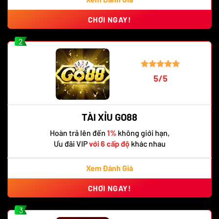
CHƠI NGAY!
2
5/5
TÀI XỈU GO88
Hoàn trả lên đến
1%
không giới hạn,
Ưu đãi VIP
với 6 cấp độ
khác nhau
Xem Đánh Giá
CHƠI NGAY!
3