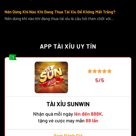
Nên Dừng Khi Nào Khi Đang Thua Tài Xỉu Để Không Mất Trắng?
Nên dừng khi nào khi đang thua tài xỉu là câu hỏi then chốt với...
APP TÀI XỈU UY TÍN
1
5/5
TÀI XỈU SUNWIN
Nhận quà mỗi ngày
lên đến 888K
,
tặng vé cược may mắn
88 lần
Xem Đánh Giá