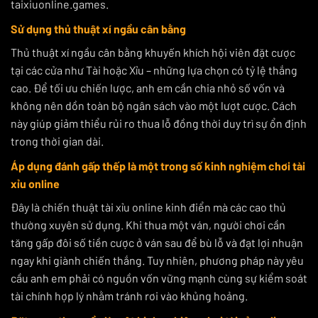
taixiuonline.games.
Sử dụng thủ thuật xí ngầu cân bằng
Thủ thuật xí ngầu cân bằng khuyến khích hội viên đặt cược
tại các cửa như Tài hoặc Xỉu – những lựa chọn có tỷ lệ thắng
cao. Để tối ưu chiến lược, anh em cần chia nhỏ số vốn và
không nên dồn toàn bộ ngân sách vào một lượt cược. Cách
này giúp giảm thiểu rủi ro thua lỗ đồng thời duy trì sự ổn định
trong thời gian dài.
Áp dụng đánh gấp thếp là một trong số kinh nghiệm chơi tài
xỉu online
Đây là chiến thuật tài xỉu online kinh điển mà các cao thủ
thường xuyên sử dụng. Khi thua một ván, người chơi cần
tăng gấp đôi số tiền cược ở ván sau để bù lỗ và đạt lợi nhuận
ngay khi giành chiến thắng. Tuy nhiên, phương pháp này yêu
cầu anh em phải có nguồn vốn vững mạnh cùng sự kiểm soát
tài chính hợp lý nhằm tránh rơi vào khủng hoảng.