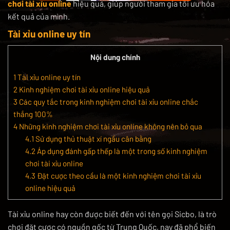
chơi tài xỉu online
hiệu quả, giúp người tham gia tối ưu hóa
kết quả của mình.
Tài xỉu online uy tín
Nội dung chính
1
Tài xỉu online uy tín
2
Kinh nghiệm chơi tài xỉu online hiệu quả
3
Các quy tắc trong kinh nghiệm chơi tài xỉu online chắc
thắng 100%
4
Những kinh nghiệm chơi tài xỉu online không nên bỏ qua
4.1
Sử dụng thủ thuật xí ngầu cân bằng
4.2
Áp dụng đánh gấp thếp là một trong số kinh nghiệm
chơi tài xỉu online
4.3
Đặt cược theo cầu là một kinh nghiệm chơi tài xỉu
online hiệu quả
Tài xỉu online hay còn được biết đến với tên gọi Sicbo, là trò
chơi đặt cược có nguồn gốc từ Trung Quốc, nay đã phổ biến