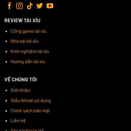
REVIEW TÀI XỈU
Cổng game tài xỉu
Nhà cái tài xỉu
Kinh nghiệm tài xỉu
Hướng dẫn tài xỉu
VỀ CHÚNG TÔI
Giới thiệu
Điều khoản sử dụng
Chính sách bảo mật
Liên hệ
Tác giả Kevin Hồ