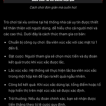
Cách chơi đơn giản mà cuốn hút
Trò chơi tài xỉu online tại hệ thống nhà cái uy tín được thiết
kế thân thiện với người dùng, dễ hiểu cho cả người mới và
các cao thủ. Dưới đây là cách thức tham gia cơ bản:
Chuẩn bị công cụ chơi: Ba viên xúc xắc với các mặt từ 1
đến 6.
Đặt cược: Người tham gia sẽ chọn mức tiền và dự đoán
kết quả trước khi xúc xắc được lắc.
Lắc xúc xắc: Hệ thống sẽ thực hiện lắc ba viên xúc xắc
trong một hộp kín để tạo ra kết quả ngẫu nhiên.
Công bố kết quả: Khi xúc xắc dừng lại, tổng điểm hoặc tổ
hợp hiển thị trên mặt xúc xắc sẽ được xác định.
Trả thưởng: Nếu dự đoán chính xác, bạn sẽ nhận được
tiền thắng theo tỷ lệ cược quy định.