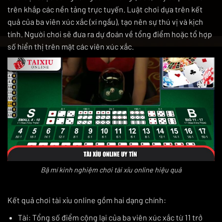
trên khắp các nền tảng trực tuyến. Luật chơi dựa trên kết
quả của ba viên xúc xắc (xí ngầu), tạo nên sự thú vị và kịch
tính. Người chơi sẽ đưa ra dự đoán về tổng điểm hoặc tổ hợp
số hiển thị trên mặt các viên xúc xắc.
Bậ mí kinh nghiệm chơi tài xỉu online hiệu quả
Kết quả chơi tài xỉu online gồm hai dạng chính:
Tài: Tổng số điểm cộng lại của ba viên xúc xắc từ 11 trở