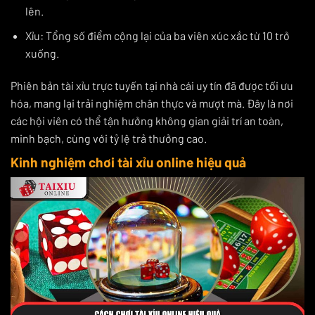
lên.
Xỉu: Tổng số điểm cộng lại của ba viên xúc xắc từ 10 trở
xuống.
Phiên bản tài xỉu trực tuyến tại nhà cái uy tín đã được tối ưu
hóa, mang lại trải nghiệm chân thực và mượt mà. Đây là nơi
các hội viên có thể tận hưởng không gian giải trí an toàn,
minh bạch, cùng với tỷ lệ trả thưởng cao.
Kinh nghiệm chơi tài xỉu online hiệu quả