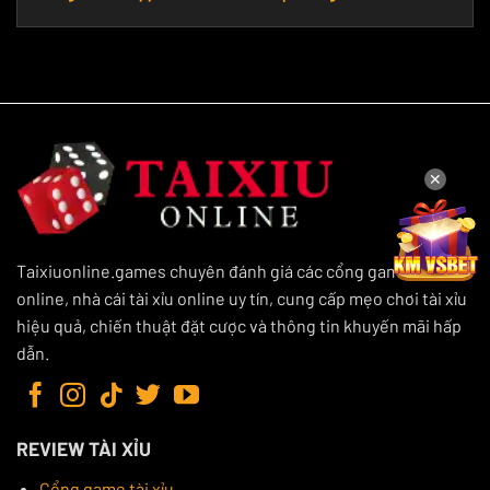
Taixiuonline.games hiện là một trong những sân chơi
tài xỉu trực tuyến hàng đầu, nơi cung cấp thông tin
chính xác và đáng tin cậy về các trò chơi đổi thưởng.
Từ các game bài đến các trò chơi tài xỉu online, nổ hũ,
và bắn cá, tất cả đều được
tác giả Kevin Hồ
trực tiếp
khảo sát và thử nghiệm để đảm bảo chất lượng và sự
✕
an toàn cho người chơi. Đây là một trong những điểm
mạnh khiến nền tảng này trở thành sự lựa chọn hàng
đầu của cộng đồng game thủ.
Taixiuonline.games chuyên đánh giá các cổng game tài xỉu
online, nhà cái tài xỉu online uy tín, cung cấp mẹo chơi tài xỉu
hiệu quả, chiến thuật đặt cược và thông tin khuyến mãi hấp
dẫn.
REVIEW TÀI XỈU
Cổng game tài xỉu