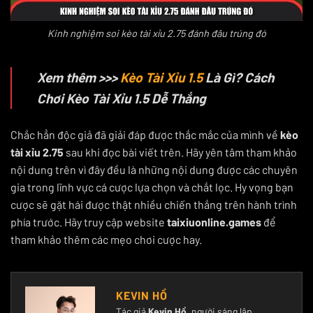
Kinh nghiệm soi kèo tài xỉu 2.75 đánh đâu trúng đó
Xem thêm >>>
Kèo Tài Xỉu 1.5
Là Gì? Cách
Chơi Kèo Tài Xỉu 1.5 Dễ Thắng
Chắc hẳn độc giả đã giải đáp được thắc mắc của mình về
kèo
tài xỉu 2.75
sau khi đọc bài viết trên. Hãy yên tâm tham khảo
nội dung trên vì đây đều là những nội dung được các chuyên
gia trong lĩnh vực cá cược lựa chọn và chắt lọc. Hy vọng bạn
cược sẽ gặt hái được thật nhiều chiến thắng trên hành trình
phía trước. Hãy truy cập website
taixiuonline.games
để
tham khảo thêm các mẹo chơi cược hay.
KEVIN HỒ
Tác giả
Kevin Hồ
, người sáng lập