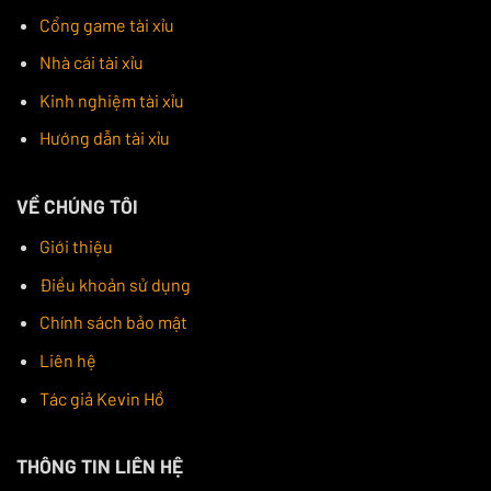
Cổng game tài xỉu
Nhà cái tài xỉu
Kinh nghiệm tài xỉu
Hướng dẫn tài xỉu
VỀ CHÚNG TÔI
Giới thiệu
Điều khoản sử dụng
Chính sách bảo mật
Liên hệ
Tác giả Kevin Hồ
THÔNG TIN LIÊN HỆ