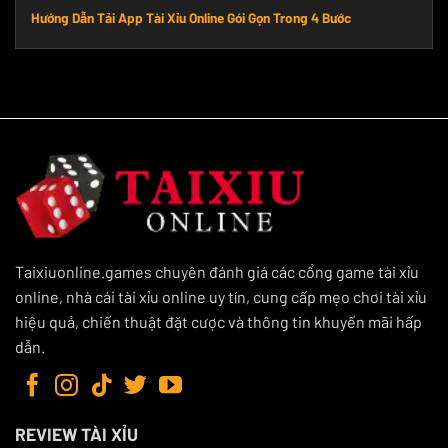
Hướng Dẫn Tải App Tài Xỉu Online Gói Gọn Trong 4 Bước
Taixiuonline.games chuyên đánh giá các cổng game tài xỉu
online, nhà cái tài xỉu online uy tín, cung cấp mẹo chơi tài xỉu
hiệu quả, chiến thuật đặt cược và thông tin khuyến mãi hấp
dẫn.
REVIEW TÀI XỈU